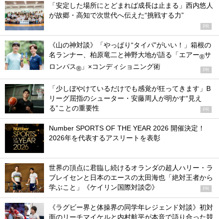
「安定した場所にとどまれば成長は止まる」西内悠人
が故郷・高知で次世代へ伝えた“挑戦する力”
PR
《山の神対談》「やっぱり“タイパ”がいい！」箱根の
名ランナー、柏原竜二と神野大地が語る「エアー
サ
®
ロンパス
」×コンディショニング術
®
PR
「少しぼやけているだけでも感覚が狂ってきます」B
リーグ屈指のシューター・安藤周人が明かす“見え
る”ことの重要性
PR
Number SPORTS OF THE YEAR 2026 開催決定！
2026年を代表するアスリートを表彰
世界の頂点に君臨し続けるオランダの超人ハリー・ラ
ブレイセンと日本のエースの太田海也「絶対王者から
学ぶこと」《ケイリン国際対談②》
PR
《ラグビー界と体操界の同学年レジェンド対談》初対
面のリーチマイケルと内村航平が本音で語り合った競