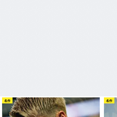
名作
名作