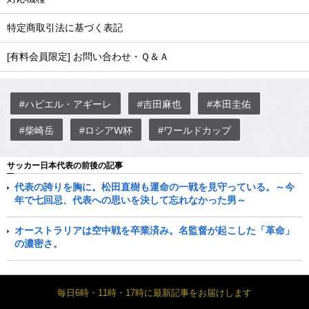
特定商取引法に基づく表記
[有料会員限定] お問い合わせ・Ｑ＆Ａ
#ハビエル・アギーレ
#吉田麻也
#本田圭佑
#柴崎岳
#ロシアW杯
#ワールドカップ
サッカー日本代表の前後の記事
代表の誇りを胸に。松田直樹も運命の一戦を見守っている。～今
年で七回忌、代表への思いを決して忘れなかった男～
オーストラリアは空中戦を卒業済み。名監督が起こした「革命」
の濃密さ。
毎日6時・11時・17時に最新記事をお届けします