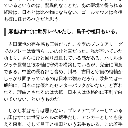
ているというのは、驚異的なことだ。あの環境で得られる
経験は、日本とは比べ物にならない。ゴールマウスは今後
も彼に任せるべきだと思う。
麻也はすでに世界レベルだし、昌子や植田もいる。
吉田麻也の存在感も圧巻だった。今季のプレミアリーグ
でのプレーは素晴らしいのひと言だった。私が率いていた
頃より、さらにひと回り成長している感がある。ハリルホ
ジッチ監督は彼を軸に守備を構築しているが、完全に同意
できる。中盤の長谷部も含め、川島、吉田と守備の縦軸が
しっかり固まっているのは日本の強みだろう。欧州では一
般的に、日本には優れたセンターバックがいない、と言わ
れる。理由とされるのは大抵、日本人は体格的に不利で向
いていない、というものだ。
しかし私はそうは思わない。プレミアでプレーしている
吉田はすでに世界レベルの選手だし、アンカーとしても使
える森重、そして昌子と植田という若手もいる。この若手