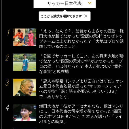
サッカー日本代表
×
ここから競技を選択できます
最新
24時間
週間
「えっ、なんで？」監督からまさかの宣告…鎌
田大地が勝てなかった“愛媛の天才”はなぜトッ
プチームに上がれなかった？「大地はプロで活
躍しているのに…と」
「公園でサッカーしてこい」あの鎌田大地が勝
てなかった“四国の天才少年”がぶつかった「プ
ロの壁」とは何だった？ 本人が気づいた“意外
な事実”と現在地
「恋人や移籍ゴシップより面白いはずだ」オシ
ム元日本代表監督が語った“サッカーメディア
への期待”「深く語る必要が…そういうわけ
で、ありがとう」
鎌田大地が「彼がアーセナルなら、僕はマンU
に…」日本代表の司令塔が勝てなかった“四国
の天才”とは何者だった？ 本人が語った「ライ
バルとの軌跡」