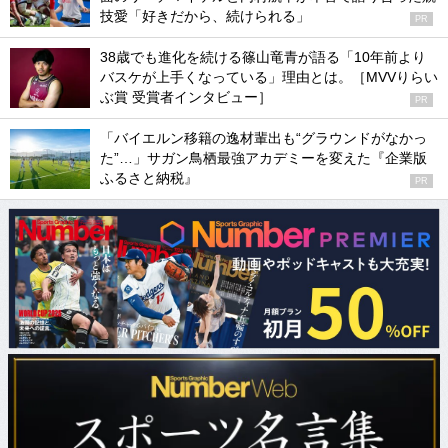
技愛「好きだから、続けられる」
PR
38歳でも進化を続ける篠山竜青が語る「10年前より
バスケが上手くなっている」理由とは。［MVVりらい
ぶ賞 受賞者インタビュー］
PR
「バイエルン移籍の逸材輩出も“グラウンドがなかっ
た”…」サガン鳥栖最強アカデミーを変えた『企業版
ふるさと納税』
PR