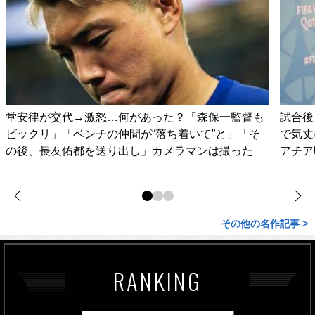
堂安律が交代→激怒…何があった？「森保一監督も
試合後
ビックリ」「ベンチの仲間が“落ち着いて”と」「そ
で気丈
の後、長友佑都を送り出し」カメラマンは撮った
アチア
その他の名作記事 >
RANKING