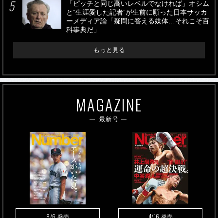
「ピッチと同じ高いレベルでなければ」オシム
と“生涯愛した記者”が生前に願った日本サッカ
ーメディア論「疑問に答える媒体…それこそ百
科事典だ」
もっと見る
MAGAZINE
最新号
8/6
4/16
発売
発売