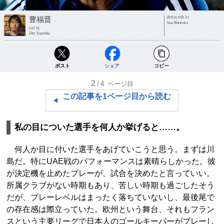
photograph by
豊福晋
Toru Morimoto
text by
Shin Toyofuku
ポスト
シェア
コピー
2
/4
ページ目
この記事を1ページ目から読む
私の目についた選手を何人か挙げると……。
何人か目に付いた選手をあげていこうと思う。まずは川
島だ。特にUAE戦のパフォーマンスは素晴らしかった。彼
が決定機を止めたプレーが、試合を決めたと言っていい。
所属クラブがない時期もあり、苦しい時期も過ごしたそう
だが、プレーレベルはまったく落ちていないし、最後尾で
の存在感は際立っていた。欧州という舞台、それもフラン
スという主要リーグで日本人のゴールキーパーがプレーし