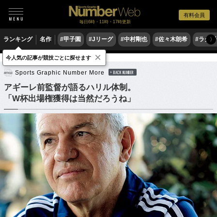
有料会員
毎日6時・11時・17時更新
ランキング
名作
#甲子園
#Jリーグ
#中村剛也
#佐々木朗希
#ラグ
〉
×
今人気の記事が競技ごとに探せます
サッカー
サッカー日本代表
Sports Graphic Number More
BACK NUMBER
アギーレ前監督が語るハリル体制。
「W杯出場権獲得は当然だろうね」