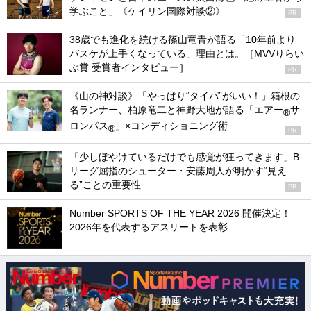
学ぶこと」《ケイリン国際対談②》
PR
38歳でも進化を続ける篠山竜青が語る「10年前より
バスケが上手くなっている」理由とは。［MVVりらい
ぶ賞 受賞者インタビュー］
PR
《山の神対談》「やっぱり“タイパ”がいい！」箱根の
名ランナー、柏原竜二と神野大地が語る「エアー
サ
®
ロンパス
」×コンディショニング術
®
PR
「少しぼやけているだけでも感覚が狂ってきます」B
リーグ屈指のシューター・安藤周人が明かす“見え
る”ことの重要性
PR
Number SPORTS OF THE YEAR 2026 開催決定！
2026年を代表するアスリートを表彰