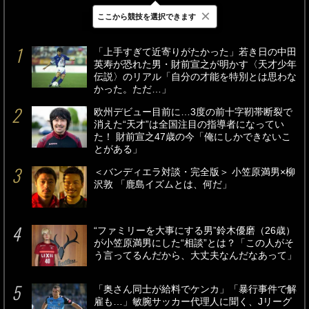
×
ここから競技を選択できます
最新
24時間
週間
「上手すぎて近寄りがたかった」若き日の中田
英寿が恐れた男・財前宣之が明かす〈天才少年
伝説〉のリアル「自分の才能を特別とは思わな
かった。ただ…」
欧州デビュー目前に…3度の前十字靭帯断裂で
消えた“天才”は全国注目の指導者になってい
た！ 財前宣之47歳の今「俺にしかできないこ
とがある」
＜バンディエラ対談・完全版＞ 小笠原満男×柳
沢敦 「鹿島イズムとは、何だ」
“ファミリーを大事にする男”鈴木優磨（26歳）
が小笠原満男にした“相談”とは？「この人がそ
う言ってるんだから、大丈夫なんだなあって」
「奥さん同士が給料でケンカ」「暴行事件で解
雇も…」敏腕サッカー代理人に聞く、Jリーグ