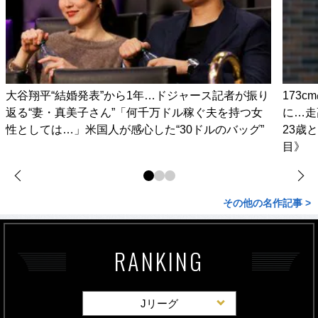
大谷翔平“結婚発表”から1年…ドジャース記者が振り
173
返る“妻・真美子さん”「何千万ドル稼ぐ夫を持つ女
に…走
性としては…」米国人が感心した“30ドルのバッグ”
23歳
目》
その他の名作記事 >
RANKING
Jリーグ