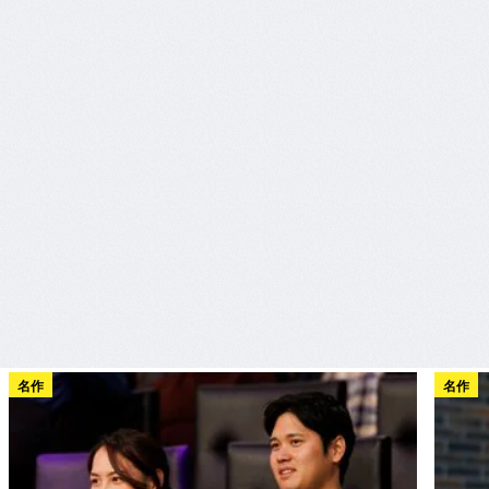
名作
名作