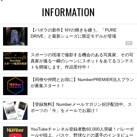
INFORMATION
【バボラの新作】NYの輝きを纏う。「PURE
DRIVE」と最新シューズに限定モデルが登場
PR
スポーツの現場で撮影する機会のある写真家、その写
真家が撮る一瞬のシーンにスポットをあてるコンテス
トを開催します。作品受付中！
【同僚や仲間とお得に】NumberPREMIER法人プラン
が募集スタート！
【登録無料】Numberメールマガジン好評配信中。ス
ポーツの「今」をメールでお届け！
YouTubeチャンネル登録者数60,000人突破！バレーボ
ールや陸上、バスケ、野球などの選手のインタビュー