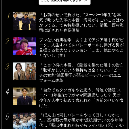
最新
24時間
週間
「お前のせいで負けた」“スーパー1年生”を本
気で叱った先輩の本音「海司がすごいことはわ
かってる。でも特別扱いしない」清風・西村海
司に託された春高優勝
ブレない石川祐希「あくまでアジア選手権がピ
ーク」人生すべてをバレーボールに捧げる男が
見据える壮大なミッション「…ま、他にやるこ
とないし（笑）」
「ヒョウ柄の水着」で話題を集めた選手の告白
「恥ずかしいという気持ちは全くない」“ビー
チの女豹”浦田聖子が語るビーチバレーのユニ
フォーム改革
「自分でもクソガキやと思う」号泣で話題“ス
ーパー1年生”はワガママ問題児だった？ 天才
少年が人生で初めて言われた「お前のせいで負
けた」
「ほんまは同じバレーをやってほしくなかっ
た」高橋藍の母が明かす“反抗期ナシ”の少年時
代…「藍は生まれた時からライバル（兄）がい