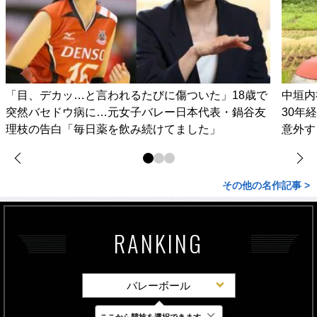
「目、デカッ…と言われるたびに傷ついた」18歳で
中垣内
突然バセドウ病に…元女子バレー日本代表・鍋谷友
30年
理枝の告白「毎日薬を飲み続けてました」
意外す
その他の名作記事 >
RANKING
バレーボール
×
ここから競技を選択できます