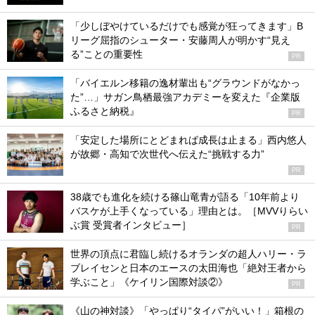
「少しぼやけているだけでも感覚が狂ってきます」B
リーグ屈指のシューター・安藤周人が明かす“見え
る”ことの重要性
PR
「バイエルン移籍の逸材輩出も“グラウンドがなかっ
た”…」サガン鳥栖最強アカデミーを変えた『企業版
ふるさと納税』
PR
「安定した場所にとどまれば成長は止まる」西内悠人
が故郷・高知で次世代へ伝えた“挑戦する力”
PR
38歳でも進化を続ける篠山竜青が語る「10年前より
バスケが上手くなっている」理由とは。［MVVりらい
ぶ賞 受賞者インタビュー］
PR
世界の頂点に君臨し続けるオランダの超人ハリー・ラ
ブレイセンと日本のエースの太田海也「絶対王者から
学ぶこと」《ケイリン国際対談②》
PR
《山の神対談》「やっぱり“タイパ”がいい！」箱根の