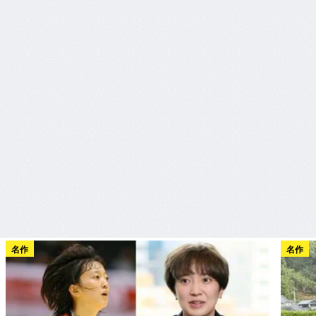
名作
名作