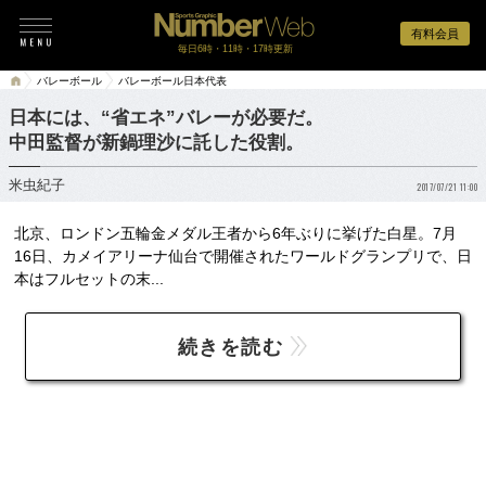
有料会員
毎日6時・11時・17時更新
バレーボール
バレーボール日本代表
日本には、“省エネ”バレーが必要だ。
中田監督が新鍋理沙に託した役割。
米虫紀子
2017/07/21 11:00
北京、ロンドン五輪金メダル王者から6年ぶりに挙げた白星。7月
16日、カメイアリーナ仙台で開催されたワールドグランプリで、日
本はフルセットの末...
続きを読む