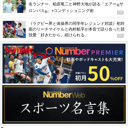
名ランナー、柏原竜二と神野大地が語る「エアー
サ
®
ロンパス
」×コンディショニング術
®
PR
《ラグビー界と体操界の同学年レジェンド対談》初対
面のリーチマイケルと内村航平が本音で語り合った競
技愛「好きだから、続けられる」
PR