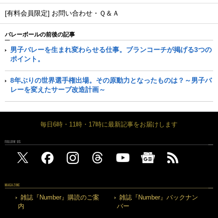
[有料会員限定] お問い合わせ・Ｑ＆Ａ
バレーボールの前後の記事
男子バレーを生まれ変わらせる仕事。ブランコーチが掲げる3つの
ポイント。
8年ぶりの世界選手権出場。その原動力となったものは？～男子バ
レーを変えたサーブ改造計画～
毎日6時・11時・17時に最新記事をお届けします
FOLLOW US
MAGAZINE
雑誌『Number』購読のご案
雑誌『Number』バックナン
内
バー