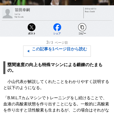
photograph by
笹田幸嗣
Naoya Sanuki
text by
Koji Sasada
ポスト
シェア
コピー
3
/3
ページ目
この記事を1ページ目から読む
塁間速度の向上も特殊マシンによる鍛錬のたまも
の。
小山代表が解説してくれたことをわかりやすく説明する
と以下のようになる。
「B.M.L.Tカムマシンでトレーニングをし続けることで、
血液の高酸素状態を作り出すことになる。一般的に高酸素
を作り出すと活性酸素も生まれるが、この場合はそれがな