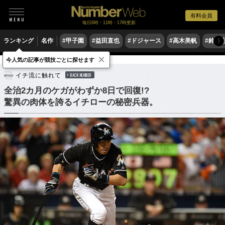
有料会員
毎日6時・11時・17時更新
ランキング
名作
#甲子園
#益田直也
#ドジャース
#高木美帆
#鈴木
〉
×
今人気の記事が競技ごとに探せます
野球
MLB
イチ流に触れて
BACK NUMBER
全治2カ月のケガがわずか8日で回復!?
驚異の肉体を誇るイチローの秘密兵器。