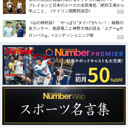
ブレイセンと日本のエースの太田海也「絶対王者から
学ぶこと」《ケイリン国際対談②》
PR
《山の神対談》「やっぱり“タイパ”がいい！」箱根の
名ランナー、柏原竜二と神野大地が語る「エアー
サ
®
ロンパス
」×コンディショニング術
®
PR