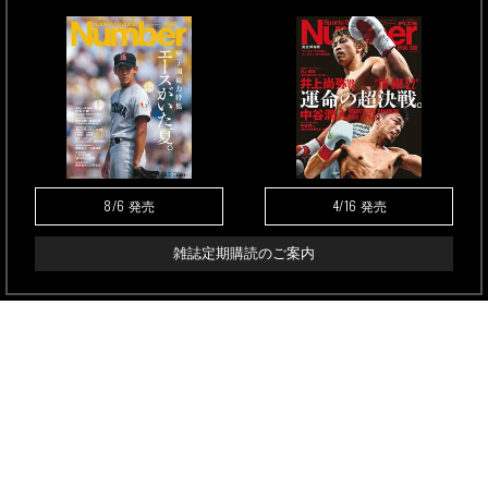
8/6
4/16
発売
発売
雑誌定期購読のご案内