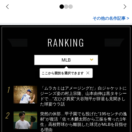
その他の名作記事 >
RANKING
MLB
×
ここから競技を選択できます
最新
24時間
週間
「ムラカミはアメージングだ」白ジャケットに
ジーンズ姿の村上宗隆、山本由伸は黒タキシー
ドで…“左ひざ異変”大谷翔平が辞退も見聞きし
た球宴ウラ話
突然の休部…甲子園でも投げた“195センチの逸
材”が復活「佐々木麟太郎から三振を奪った1年
生」高校野球から離脱した球児がMLBを目指せ
る理由