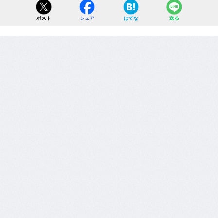
ポスト
シェア
はてな
送る