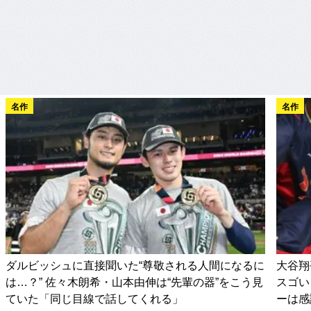
名作
名作
ダルビッシュに直接聞いた“尊敬される人間になるに
大谷翔
は…？” 佐々木朗希・山本由伸は“先輩の器”をこう見
スゴい
ていた「同じ目線で話してくれる」
ーは感