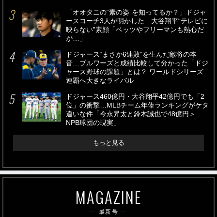
「オオタニの“素の姿”を知ってるか？」ドジャ
ースコーチ3人が明かした…大谷翔平“テレビに
映らない”素顔「ベッツやフリーマンも熱心だ
が…」
ドジャース“まさか6連敗”を生んだ敵将の本
音…ブルワーズと成績比較して分かった「ドジ
ャース野球の課題」とは？ ワールドシリーズ
連覇へ大きなライバル
ドジャース460億円・大谷翔平42億円でも「2
位」の衝撃…MLBチーム年俸ランキングがケタ
違いな件「今永昇太と鈴木誠也で48億円＞
NPB球団の現実」
もっと見る
MAGAZINE
最新号