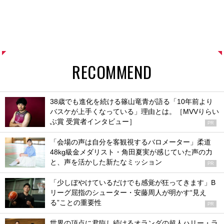
RECOMMEND
38歳でも進化を続ける篠山竜青が語る「10年前より
バスケが上手くなっている」理由とは。［MVVりらい
ぶ賞 受賞者インタビュー］
PR
「会場の声は自分を客観視するバロメーター」柔道
48kg級金メダリスト・角田夏実が感じていた声の力
と、声を活かした新たなミッション
PR
「少しぼやけているだけでも感覚が狂ってきます」B
リーグ屈指のシューター・安藤周人が明かす“見え
る”ことの重要性
PR
世界の頂点に君臨し続けるオランダの超人ハリー・ラ