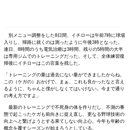
別メニュー調整をした8日間、イチローは午前7時に球場
入りし、帰路に就くのは測ったように午後3時となった。
連日、8時間のうち電気治療は3時間、残りの5時間の大半
は専用ジムでのトレーニングだった。そして、全体練習復
帰後にイチローはこの言葉を残した。
「トレーニングの量は過去にない量ができましたからね。
この（ケガの）おかげで。まぁ、これも良かったなと言え
るように、ちゃんと僕がしなくてはいけない。今まで通り
の考え方ですよ」
最新のトレーニングで不死身の体を作りだし、不測の事
態で起こったケガも前向きに捉え直し、更なる野球技術の
向上へと繋げようとする果てしない向上心。今年も年齢の
概念を覆すシーズンが始まろうとしている。