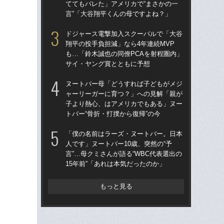
ててもバレた」アメリカで“まさかの一
四
言”「大谷翔平くんの母ですよね？」
直面
ドジャース電撃加入スクーバルで「大谷
村
翔平の投手負担減」なら4年連続MVP
人た
も…「鈴木誠也の同僚PCAを射程圏内」
イ
サイ・ヤング賞とともに予想
つ集
ヌートバー母「どうすれば子どもがメジ
「
ャーリーガーに育つ？」への見解「親が
ッ
子より熱心、はアメリカでもある」ヌー
は黒
トバー“骨折・打撲から復帰”の今
平
「僕の名前はラーズ・ヌートバー。日本
「
人です」ヌートバー10歳、突然の“予
村上
言”…母クミさんが語る“WBC代表選出の
す
15年前”「あれは本気だったのか」
呼
もっと見る