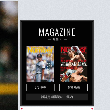
MAGAZINE
最新号
8/6
4/16
発売
発売
雑誌定期購読のご案内