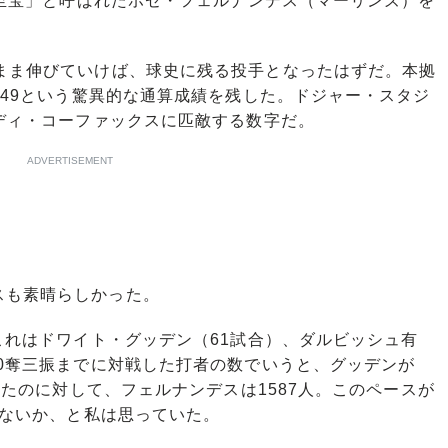
「至宝」と呼ばれたホゼ・フェルナンデス（マーリンズ）を
まま伸びていけば、球史に残る投手となったはずだ。本拠
1.49という驚異的な通算成績を残した。ドジャー・スタジ
ンディ・コーファックスに匹敵する数字だ。
ADVERTISEMENT
も素晴らしかった。
これはドワイト・グッデン（61試合）、ダルビッシュ有
00奪三振までに対戦した打者の数でいうと、グッデンが
だったのに対して、フェルナンデスは1587人。このペースが
はないか、と私は思っていた。