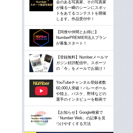
会のある写真家、その写真家
が撮る一瞬のシーンにスポッ
トをあてるコンテストを開催
します。作品受付中！
【同僚や仲間とお得に】
NumberPREMIER法人プラン
が募集スタート！
【登録無料】Numberメールマ
ガジン好評配信中。スポーツ
の「今」をメールでお届け！
YouTubeチャンネル登録者数
60,000人突破！バレーボール
や陸上、バスケ、野球などの
選手のインタビューを動画で
【お知らせ】Google検索で
「Number Web」の記事を見
つけやすくする方法