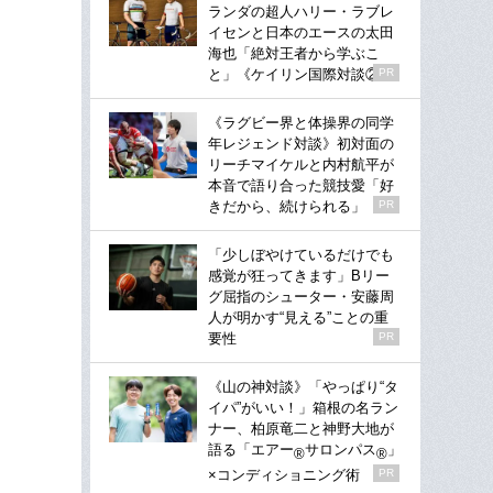
ランダの超人ハリー・ラブレ
イセンと日本のエースの太田
海也「絶対王者から学ぶこ
と」《ケイリン国際対談②》
PR
《ラグビー界と体操界の同学
年レジェンド対談》初対面の
リーチマイケルと内村航平が
本音で語り合った競技愛「好
きだから、続けられる」
PR
「少しぼやけているだけでも
感覚が狂ってきます」Bリー
グ屈指のシューター・安藤周
人が明かす“見える”ことの重
要性
PR
《山の神対談》「やっぱり“タ
イパ”がいい！」箱根の名ラン
ナー、柏原竜二と神野大地が
語る「エアー
サロンパス
」
®
®
×コンディショニング術
PR