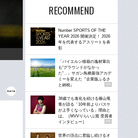
RECOMMEND
Number SPORTS OF THE
YEAR 2026 開催決定！ 2026
年を代表するアスリートを表
彰
「バイエルン移籍の逸材輩出
も“グラウンドがなかっ
た”…」サガン鳥栖最強アカデ
ミーを変えた『企業版ふるさ
と納税』
PR
38歳でも進化を続ける篠山竜
青が語る「10年前よりバスケ
が上手くなっている」理由と
は。［MVVりらいぶ賞 受賞者
インタビュー］
PR
世界の頂点に君臨し続けるオ