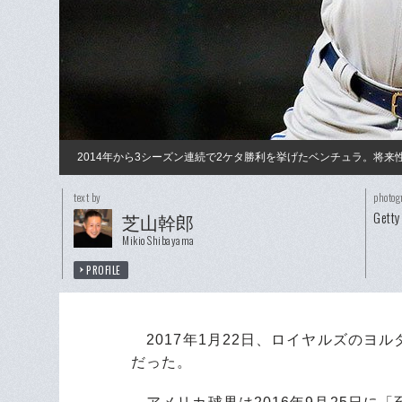
2014年から3シーズン連続で2ケタ勝利を挙げたベンチュラ。将
text by
photog
Getty
芝山幹郎
Mikio Shibayama
PROFILE
2017年1月22日、ロイヤルズのヨ
だった。