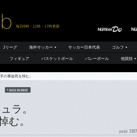
毎日6時・11時・17時更新
Jリーグ
海外サッカー
サッカー日本代表
ゴルフ
フィギュア
バスケットボール
バレーボール
他競技
手の事故死を悼む。
ト
BACK NUMBER
チュラ。
悼む。
2017
posted