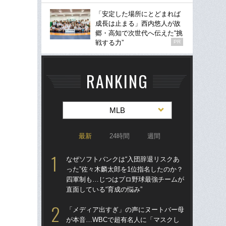
「安定した場所にとどまれば
成長は止まる」西内悠人が故
郷・高知で次世代へ伝えた“挑
戦する力”
PR
RANKING
MLB
最新
24時間
週間
なぜソフトバンクは“入団辞退リスクあ
ド
った”佐々木麟太郎を1位指名したのか？
翔平
四軍制も…じつはプロ野球最強チームが
も…
直面している“育成の悩み”
サ
「メディア出すぎ」の声にヌートバー母
なぜ
が本音…WBCで超有名人に「マスクし
った