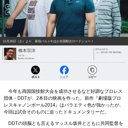
11月26日（土）より、新宿バルト9 ほか全国順次ロードショー！
photograph by
橋本宗洋
（c）2016 DDT PRO-WRESTLING
text by
Norihiro Hashimoto
ポスト
シェア
コピー
今年も両国国技館大会を成功させるなど好調なプロレス
団体・DDTが、2本目の映画を作った。前作『劇場版プロ
レスキャノンボール2014』はバラエティ色が強かったが、
今回は試合そのものに迫ったドキュメンタリーだ。
DDTの頭脳とも言えるマッスル坂井とともに共同監督を