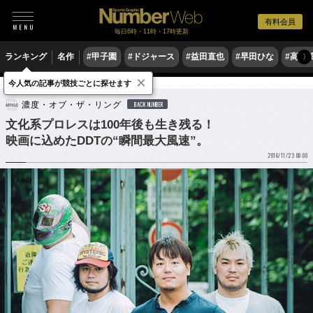
有料会員
毎日6時・11時・17時更新
ランキング
名作
#甲子園
#ドジャース
#益田直也
#早田ひな
#高木
〉
×
今人気の記事が競技ごとに探せます
格闘技
プロレス
濃度・オブ・ザ・リング
BACK NUMBER
文化系プロレスは100年後も生き残る！
映画に込めたDDTの“瞬間最大風速”。
2016/11/23 08:00