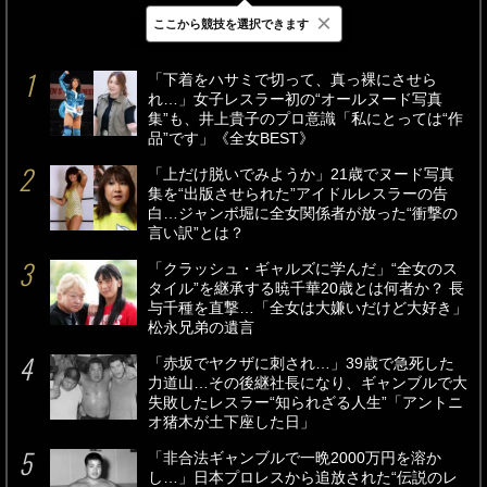
×
ここから競技を選択できます
最新
24時間
週間
「下着をハサミで切って、真っ裸にさせら
れ…」女子レスラー初の“オールヌード写真
集”も、井上貴子のプロ意識「私にとっては“作
品”です」《全女BEST》
「上だけ脱いでみようか」21歳でヌード写真
集を“出版させられた”アイドルレスラーの告
白…ジャンボ堀に全女関係者が放った“衝撃の
言い訳”とは？
「クラッシュ・ギャルズに学んだ」“全女のス
タイル”を継承する暁千華20歳とは何者か？ 長
与千種を直撃…「全女は大嫌いだけど大好き」
松永兄弟の遺言
「赤坂でヤクザに刺され…」39歳で急死した
力道山…その後継社長になり、ギャンブルで大
失敗したレスラー“知られざる人生”「アントニ
オ猪木が土下座した日」
「非合法ギャンブルで一晩2000万円を溶か
し…」日本プロレスから追放された“伝説のレ