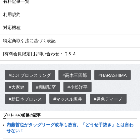
有料記事一覧
利用規約
対応機種
特定商取引法に基づく表記
[有料会員限定] お問い合わせ・Ｑ＆Ａ
#DDTプロレスリング
#高木三四郎
#HARASHIMA
#大家健
#棚橋弘至
#小松洋平
#新日本プロレス
#マッスル坂井
#男色ディーノ
プロレスの前後の記事
内藤哲也がタッグリーグ改革も放言。「どうせ手抜き」とは言わ
せない！