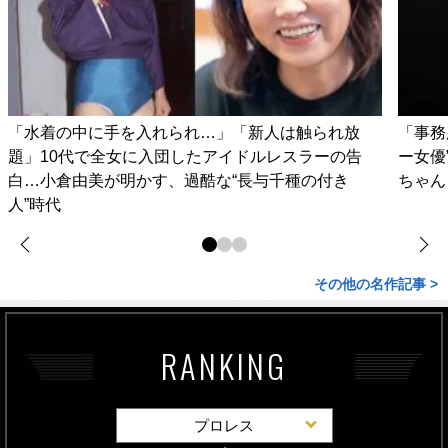
「水着の中に手を入れられ…」「新人は触られ放
「事務
題」10代で全女に入団したアイドルレスラーの告
ー女優
白…小倉由美が明かす、過酷な“長与千種の付き
ちゃん
人”時代
その他の名作記事 >
RANKING
プロレス