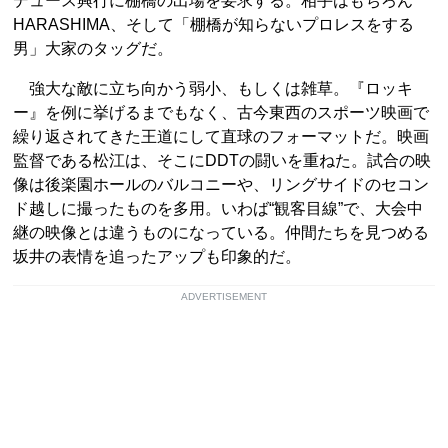
デュース興行に棚橋の出場を要求する。相手はもちろん
HARASHIMA、そして「棚橋が知らないプロレスをする
男」大家のタッグだ。
強大な敵に立ち向かう弱小、もしくは雑草。『ロッキ
ー』を例に挙げるまでもなく、古今東西のスポーツ映画で
繰り返されてきた王道にして直球のフォーマットだ。映画
監督である松江は、そこにDDTの闘いを重ねた。試合の映
像は後楽園ホールのバルコニーや、リングサイドのセコン
ド越しに撮ったものを多用。いわば“観客目線”で、大会中
継の映像とは違うものになっている。仲間たちを見つめる
坂井の表情を追ったアップも印象的だ。
ADVERTISEMENT