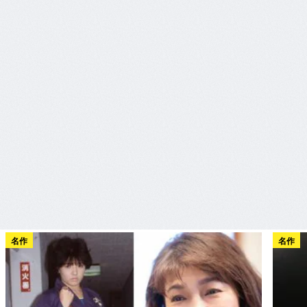
名作
名作