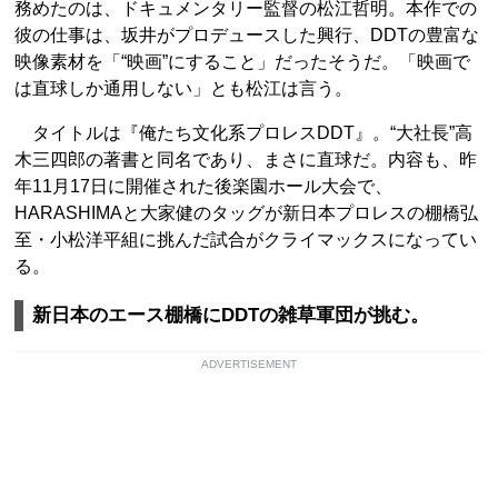
務めたのは、ドキュメンタリー監督の松江哲明。本作での
彼の仕事は、坂井がプロデュースした興行、DDTの豊富な
映像素材を「“映画”にすること」だったそうだ。「映画で
は直球しか通用しない」とも松江は言う。
タイトルは『俺たち文化系プロレスDDT』。“大社長”高
木三四郎の著書と同名であり、まさに直球だ。内容も、昨
年11月17日に開催された後楽園ホール大会で、
HARASHIMAと大家健のタッグが新日本プロレスの棚橋弘
至・小松洋平組に挑んだ試合がクライマックスになってい
る。
新日本のエース棚橋にDDTの雑草軍団が挑む。
ADVERTISEMENT