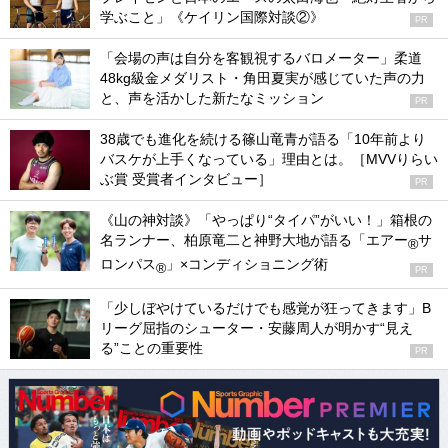
学ぶこと」《ケイリン国際対談②》
PR
「会場の声は自分を客観視するバロメーター」柔道
48kg級金メダリスト・角田夏実が感じていた声の力
と、声を活かした新たなミッション
PR
38歳でも進化を続ける篠山竜青が語る「10年前より
バスケが上手くなっている」理由とは。［MVVりらい
ぶ賞 受賞者インタビュー］
PR
《山の神対談》「やっぱり“タイパ”がいい！」箱根の
名ランナー、柏原竜二と神野大地が語る「エアー
サ
®
ロンパス
」×コンディショニング術
®
PR
「少しぼやけているだけでも感覚が狂ってきます」B
リーグ屈指のシューター・安藤周人が明かす“見え
る”ことの重要性
PR