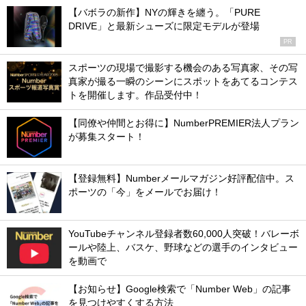
【バボラの新作】NYの輝きを纏う。「PURE
DRIVE」と最新シューズに限定モデルが登場
PR
スポーツの現場で撮影する機会のある写真家、その写
真家が撮る一瞬のシーンにスポットをあてるコンテス
トを開催します。作品受付中！
【同僚や仲間とお得に】NumberPREMIER法人プラン
が募集スタート！
【登録無料】Numberメールマガジン好評配信中。ス
ポーツの「今」をメールでお届け！
YouTubeチャンネル登録者数60,000人突破！バレーボ
ールや陸上、バスケ、野球などの選手のインタビュー
を動画で
【お知らせ】Google検索で「Number Web」の記事
を見つけやすくする方法