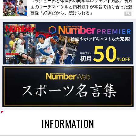
《ラグビー界と体操界の同学年レジェンド対談》初対
面のリーチマイケルと内村航平が本音で語り合った競
技愛「好きだから、続けられる」
PR
INFORMATION