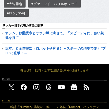
#大迫勇也
#ヴァイッド・ハリルホジッチ
#ロシアW杯
サッカー日本代表の前後の記事
オシム、叙勲受章とサウジ戦に寄せて。「スピーディに、強い規
律を持て」
坂本元＆金増健次（ロボット研究者）～スポーツの現場で働く“プ
ロ”に直撃！～
毎日6時・11時・17時に最新記事をお届けします
FOLLOW US
MAGAZINE
雑誌『Number』購読のご案
雑誌『Number』バックナン