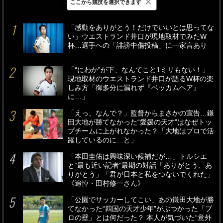
×
ここから競技を選択できます
最新
24時間
週間
「感動をありがとう！だけでいいとは思ってな
い」ウエストランド井口が現地取材でみたW
杯…選手への「誹謗中傷投稿」に一家言あり
「“にわか”が下、なんてこと1ミリもない！」
現地取材のウエストランド井口が語るW杯の楽
しみ方「御多分に漏れず『ベッカムヘア』
に…」
「えっ、なんで？」監督からまさかの宣告…鎌
田大地が勝てなかった“愛媛の天才”はなぜトッ
プチームに上がれなかった？「大地はプロで活
躍しているのに…と」
「本田圭佑は興味深い候補だが…」トルシエ
と“最も近い記者”最期の対話「ありがとう、あ
りがとう」「君が日本と私をつないでくれた」
《追悼・田村修一さん》
「公園でサッカーしてこい」あの鎌田大地が勝
てなかった“四国の天才少年”がぶつかった「プ
ロの壁」とは何だった？ 本人が気づいた“意外