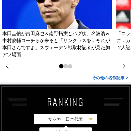
本田圭佑が吉田麻也＆南野拓実とハグ後、名波浩＆
「ニッ
中村俊輔コーチらが来ると「サングラスを…それが
に…カ
本田さんですよ」スウェーデン戦取材記者が見た胸
ツ人記
アツ場面
その他の名作記事 >
RANKING
サッカー日本代表