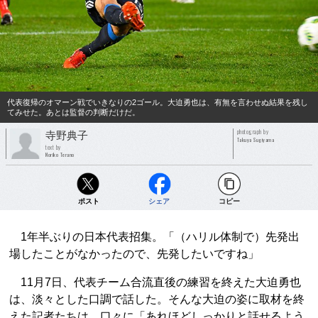
代表復帰のオマーン戦でいきなりの2ゴール。大迫勇也は、有無を言わせぬ結果を残し
てみせた。あとは監督の判断だけだ。
photograph by
寺野典子
Takuya Sugiyama
text by
Noriko Terano
ポスト
シェア
コピー
1年半ぶりの日本代表招集。「（ハリル体制で）先発出
場したことがなかったので、先発したいですね」
11月7日、代表チーム合流直後の練習を終えた大迫勇也
は、淡々とした口調で話した。そんな大迫の姿に取材を終
えた記者たちは、口々に「あれほどしっかりと話せるよう