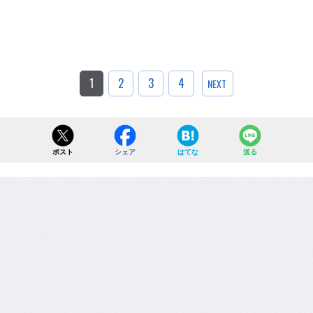
1
2
3
4
NEXT
ポスト
シェア
はてな
送る