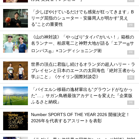
PR
「少しぼやけているだけでも感覚が狂ってきます」B
リーグ屈指のシューター・安藤周人が明かす“見え
る”ことの重要性
PR
《山の神対談》「やっぱり“タイパ”がいい！」箱根の
名ランナー、柏原竜二と神野大地が語る「エアー
サ
®
ロンパス
」×コンディショニング術
®
PR
世界の頂点に君臨し続けるオランダの超人ハリー・ラ
ブレイセンと日本のエースの太田海也「絶対王者から
学ぶこと」《ケイリン国際対談②》
PR
「バイエルン移籍の逸材輩出も“グラウンドがなかっ
た”…」サガン鳥栖最強アカデミーを変えた『企業版
ふるさと納税』
PR
Number SPORTS OF THE YEAR 2026 開催決定！
2026年を代表するアスリートを表彰