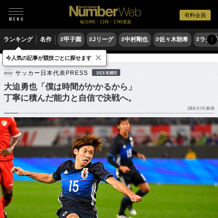
有料会員
毎日6時・11時・17時更新
ランキング
名作
#甲子園
#Jリーグ
#中村剛也
#佐々木朗希
#ラグ
〉
×
今人気の記事が競技ごとに探せます
サッカー
サッカー日本代表
サッカー日本代表PRESS
BACK NUMBER
大迫勇也「僕は時間がかかるから」
丁寧に積んだ能力と自信で決戦へ。
2016/11/15 08:00