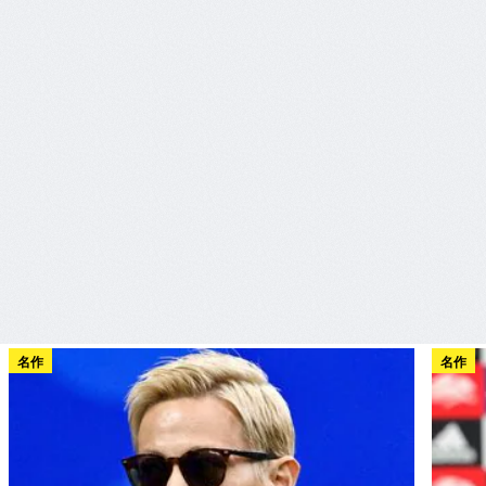
名作
名作