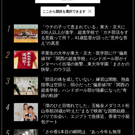
×
ここから競技を選択できます
最新
24時間
週間
「ウチの子って恵まれている」東大・京大に
100人以上が進学…超進学校で「ガチ部活をす
る意義って何？」41歳監督が語った“意外な答
え”の真意
卒業生の大半が東大・京大・医学部に!? “偏差
値78”「関西の超進学校」ハンドボール部がイ
ンターハイ出場の衝撃…東大寺学園「まさかの
快挙」のウラ話
「部活の体を成していない」練習は閑散、熱血
指導は空回り…弱小だった“偏差値78”「関西の
超進学校」ハンドボール部が強豪になった“奇
跡の軌跡”
「僕のひと目惚れでした」五輪金メダリスト松
山恭助28歳が叶えた“まるで映画”な国際結婚…
パリで出会い、エジプトで急接近、香港で小籠
包デート
「さや香1本目の瞬間は、“あっ今年も無理