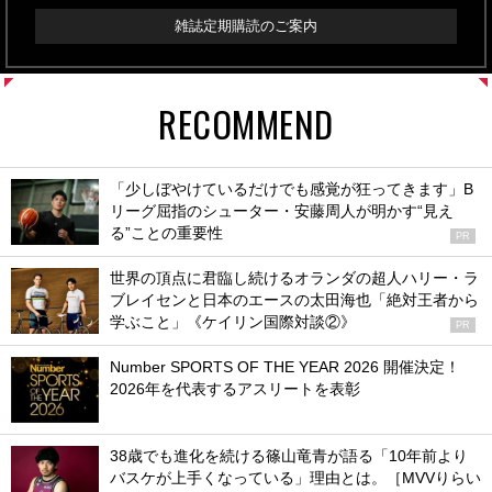
雑誌定期購読のご案内
RECOMMEND
「少しぼやけているだけでも感覚が狂ってきます」B
リーグ屈指のシューター・安藤周人が明かす“見え
る”ことの重要性
PR
世界の頂点に君臨し続けるオランダの超人ハリー・ラ
ブレイセンと日本のエースの太田海也「絶対王者から
学ぶこと」《ケイリン国際対談②》
PR
Number SPORTS OF THE YEAR 2026 開催決定！
2026年を代表するアスリートを表彰
38歳でも進化を続ける篠山竜青が語る「10年前より
バスケが上手くなっている」理由とは。［MVVりらい