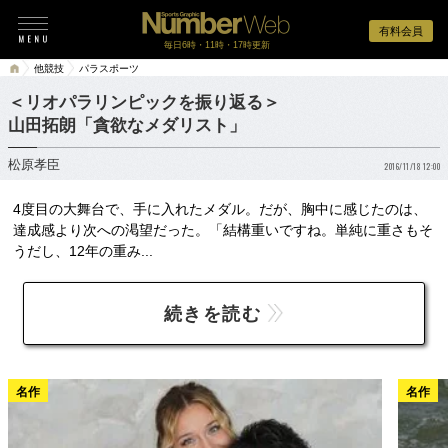
有料会員
毎日6時・11時・17時更新
他競技
パラスポーツ
＜リオパラリンピックを振り返る＞
山田拓朗「貪欲なメダリスト」
松原孝臣
2016/11/18 12:00
4度目の大舞台で、手に入れたメダル。だが、胸中に感じたのは、
達成感より次への渇望だった。「結構重いですね。単純に重さもそ
うだし、12年の重み...
続きを読む
名作
名作