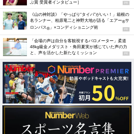
ぶ賞 受賞者インタビュー］
PR
《山の神対談》「やっぱり“タイパ”がいい！」箱根の
名ランナー、柏原竜二と神野大地が語る「エアー
サ
®
ロンパス
」×コンディショニング術
®
PR
「会場の声は自分を客観視するバロメーター」柔道
48kg級金メダリスト・角田夏実が感じていた声の力
と、声を活かした新たなミッション
PR