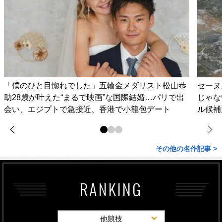
「僕のひと目惚れでした」五輪金メダリスト松山恭
セーヌ
助28歳が叶えた“まるで映画”な国際結婚…パリで出
じゃな
会い、エジプトで急接近、香港で小籠包デート
ル候補
その他の名作記事 >
RANKING
他競技