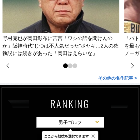
野村克也が岡田彰布に苦言「ワシの話を聞けんの
「バト
か」阪神時代“じつは不人気だった”ボヤキ…2人の確
を最も
執説には続きがあった「岡田はえらいな」
ノーガ
その他の名作記事 >
RANKING
男子ゴルフ
×
ここから競技を選択できます
最新
24時間
週間