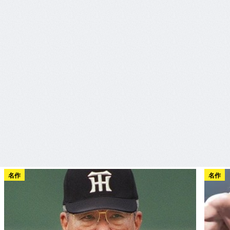
名作
名作