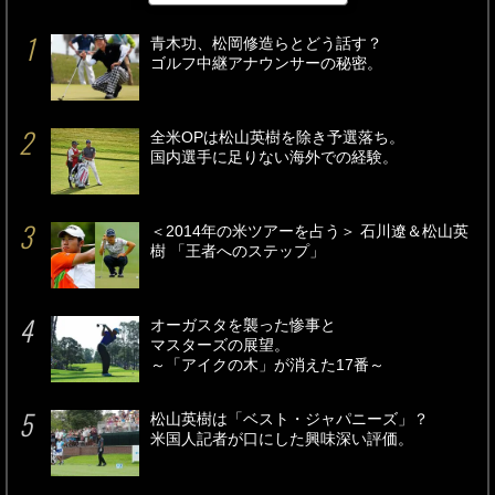
青木功、松岡修造らとどう話す？
ゴルフ中継アナウンサーの秘密。
全米OPは松山英樹を除き予選落ち。
国内選手に足りない海外での経験。
＜2014年の米ツアーを占う＞ 石川遼＆松山英
樹 「王者へのステップ」
オーガスタを襲った惨事と
マスターズの展望。
～「アイクの木」が消えた17番～
松山英樹は「ベスト・ジャパニーズ」？
米国人記者が口にした興味深い評価。