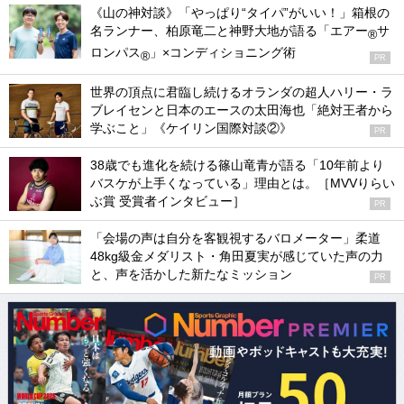
《山の神対談》「やっぱり“タイパ”がいい！」箱根の
名ランナー、柏原竜二と神野大地が語る「エアー
サ
®
ロンパス
」×コンディショニング術
®
PR
世界の頂点に君臨し続けるオランダの超人ハリー・ラ
ブレイセンと日本のエースの太田海也「絶対王者から
学ぶこと」《ケイリン国際対談②》
PR
38歳でも進化を続ける篠山竜青が語る「10年前より
バスケが上手くなっている」理由とは。［MVVりらい
ぶ賞 受賞者インタビュー］
PR
「会場の声は自分を客観視するバロメーター」柔道
48kg級金メダリスト・角田夏実が感じていた声の力
と、声を活かした新たなミッション
PR