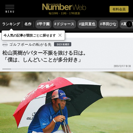
有料会員
毎日6時・11時・17時更新
ランキング
名作
#甲子園
#ドジャース
#益田直也
#早田ひな
#高木
〉
×
今人気の記事が競技ごとに探せます
ゴルフ
男子ゴルフ
ゴルフボールの転がる先
BACK NUMBER
松山英樹がパター不振を抜ける日は。
「僕は、しんどいことが多分好き」
2015/12/17 10:30