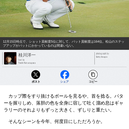
12月15日時点で、ショット貢献度5位に対して、パット貢献度は164位。松山のステッ
プアップがパットにかかっているのは間違いない。
photograph by
桂川洋一
Getty Images
text by
Yoichi Katsuragawa
ポスト
シェア
コピー
カップ際をすり抜けるボールを見るや、首を捻る。パタ
ーを握りしめ、落胆の色を全身に宿して吐く溜め息はギャ
ラリーのそれよりもずっと大きく、ずしりと重たい。
そんなシーンを今年、何度目にしただろうか。