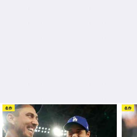
名作
名作