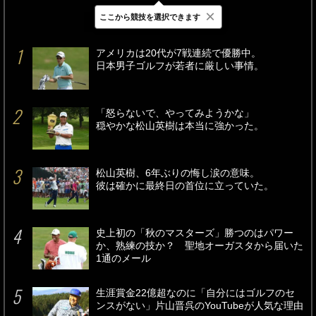
×
ここから競技を選択できます
最新
24時間
週間
アメリカは20代が7戦連続で優勝中。
日本男子ゴルフが若者に厳しい事情。
「怒らないで、やってみようかな」
穏やかな松山英樹は本当に強かった。
松山英樹、6年ぶりの悔し涙の意味。
彼は確かに最終日の首位に立っていた。
史上初の「秋のマスターズ」勝つのはパワー
か、熟練の技か？ 聖地オーガスタから届いた
1通のメール
生涯賞金22億超なのに「自分にはゴルフのセ
ンスがない」片山晋呉のYouTubeが人気な理由