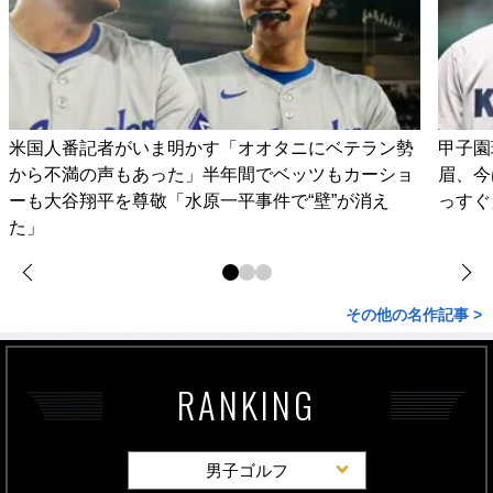
米国人番記者がいま明かす「オオタニにベテラン勢
甲子園
から不満の声もあった」半年間でベッツもカーショ
眉、今
ーも大谷翔平を尊敬「水原一平事件で“壁”が消え
っすぐ
た」
その他の名作記事 >
RANKING
男子ゴルフ