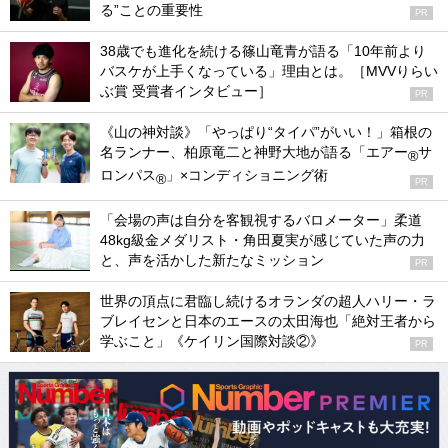
る”ことの重要性
PR
38歳でも進化を続ける篠山竜青が語る「10年前より
バスケが上手くなっている」理由とは。［MVVりらい
ぶ賞 受賞者インタビュー］
PR
《山の神対談》「やっぱり“タイパ”がいい！」箱根の
名ランナー、柏原竜二と神野大地が語る「エアー
サ
®
ロンパス
」×コンディショニング術
®
PR
「会場の声は自分を客観視するバロメーター」柔道
48kg級金メダリスト・角田夏実が感じていた声の力
と、声を活かした新たなミッション
PR
世界の頂点に君臨し続けるオランダの超人ハリー・ラ
ブレイセンと日本のエースの太田海也「絶対王者から
学ぶこと」《ケイリン国際対談②》
PR