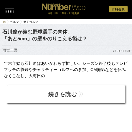
有料会員
毎日6時・11時・17時更新
ゴルフ
男子ゴルフ
石川遼が羨む野球選手の肉体。
「あと5cm」の壁をのりこえる術は？
雨宮圭吾
2011/01/11 10:30
年末年始も石川遼はあいかわらず忙しい。シーズン終了後もテレビ
マッチの収録やチャリティーゴルフへの参加、CM撮影などを休み
なくこなし、大晦日の...
続きを読む