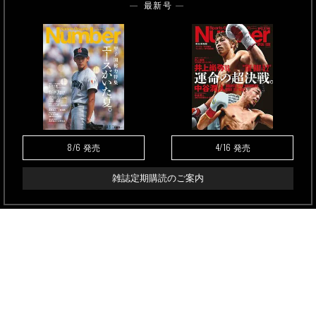
最新号
8/6
4/16
発売
発売
雑誌定期購読のご案内