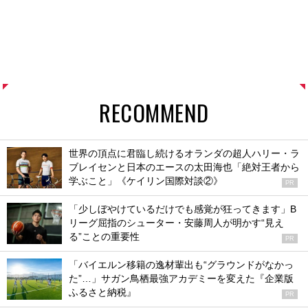
RECOMMEND
世界の頂点に君臨し続けるオランダの超人ハリー・ラ
ブレイセンと日本のエースの太田海也「絶対王者から
学ぶこと」《ケイリン国際対談②》
PR
「少しぼやけているだけでも感覚が狂ってきます」B
リーグ屈指のシューター・安藤周人が明かす“見え
る”ことの重要性
PR
「バイエルン移籍の逸材輩出も“グラウンドがなかっ
た”…」サガン鳥栖最強アカデミーを変えた『企業版
ふるさと納税』
PR