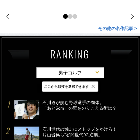
その他の名作記事 >
RANKING
男子ゴルフ
×
ここから競技を選択できます
最新
24時間
週間
石川遼が羨む野球選手の肉体。
「あと5cm」の壁をのりこえる術は？
石川世代の独走にストップをかけろ！
片山晋呉ら“谷間世代”の逆襲。