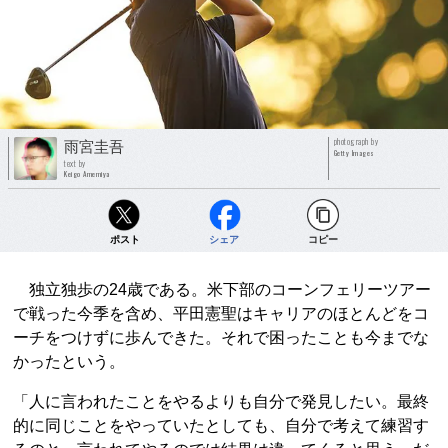
photograph by
雨宮圭吾
Getty Images
text by
Keigo Amemiya
ポスト
シェア
コピー
独立独歩の24歳である。米下部のコーンフェリーツアー
で戦った今季を含め、平田憲聖はキャリアのほとんどをコ
ーチをつけずに歩んできた。それで困ったことも今までな
かったという。
「人に言われたことをやるよりも自分で発見したい。最終
的に同じことをやっていたとしても、自分で考えて練習す