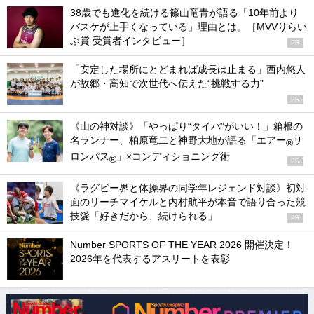
38歳でも進化を続ける篠山竜青が語る「10年前より
バスケが上手くなっている」理由とは。［MVVりらい
ぶ賞 受賞者インタビュー］
PR
「安定した場所にとどまれば成長は止まる」西内悠人
が故郷・高知で次世代へ伝えた“挑戦する力”
PR
《山の神対談》「やっぱり“タイパ”がいい！」箱根の
名ランナー、柏原竜二と神野大地が語る「エアー
サ
®
ロンパス
」×コンディショニング術
®
PR
《ラグビー界と体操界の同学年レジェンド対談》初対
面のリーチマイケルと内村航平が本音で語り合った競
技愛「好きだから、続けられる」
PR
Number SPORTS OF THE YEAR 2026 開催決定！
2026年を代表するアスリートを表彰