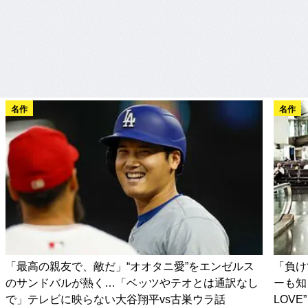
名作
名作
「最高の親友で、敵だ」“オオタニ愛”をエンゼルス
「負け
のサンドバルが熱く…「ベッツやテオとは通訳なし
ーも知
で」テレビに映らない大谷翔平vs古巣ウラ話
LOV