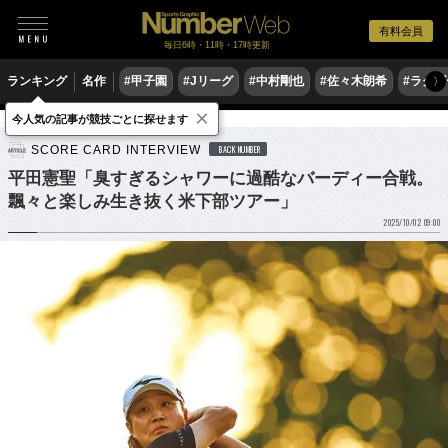
有料会員
毎日6時・11時・17時更新
ランキング
名作
#甲子園
#Jリーグ
#中村剛也
#佐々木朗希
#ラグ
〉
×
今人気の記事が競技ごとに探せます
ゴルフ
男子ゴルフ
SCORE CARD INTERVIEW
BACK NUMBER
平田憲聖「臭すぎるシャワーに過酷なバーディー合戦。
飄々と楽しみ生き抜く米下部ツアー」
2025/10/02 09:00