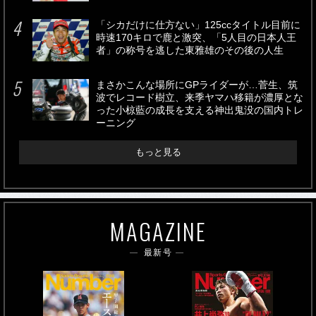
「シカだけに仕方ない」125ccタイトル目前に
時速170キロで鹿と激突、「5人目の日本人王
者」の称号を逃した東雅雄のその後の人生
まさかこんな場所にGPライダーが…菅生、筑
波でレコード樹立、来季ヤマハ移籍が濃厚とな
った小椋藍の成長を支える神出鬼没の国内トレ
ーニング
もっと見る
MAGAZINE
最新号