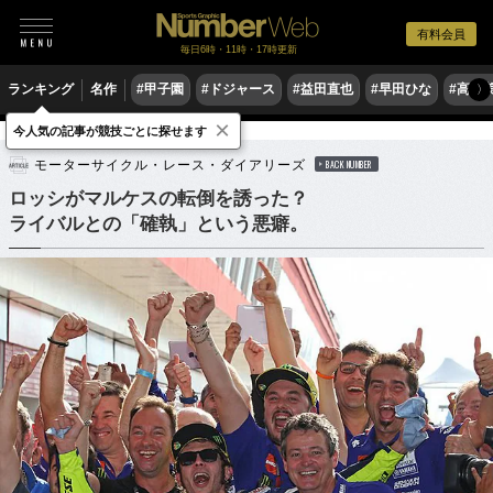
有料会員
毎日6時・11時・17時更新
ランキング
名作
#甲子園
#ドジャース
#益田直也
#早田ひな
#高木
〉
×
今人気の記事が競技ごとに探せます
モータースポーツ
MotoGP
モーターサイクル・レース・ダイアリーズ
BACK NUMBER
ロッシがマルケスの転倒を誘った？
ライバルとの「確執」という悪癖。