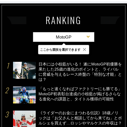
RANKING
MotoGP
×
ここから競技を選択できます
最新
24時間
週間
日本には小椋藍がいる！ 遂にMotoGP初優勝を
果たした25歳の進化のポイントと、ライバル
に脅威を与えるレース終盤の「特別な才能」と
は？
「もっと速くなればファクトリーにも勝てる」
MotoGP初表彰台達成の小椋藍が掲げるさらな
る進化への課題と、タイトル獲得の可能性
《ライダーのお金にまつわる伝説》18歳ノリ
ックは「お父さんと相談してから来てね」とポ
ルシェを買えず…ロッシやマルケスの年収は？