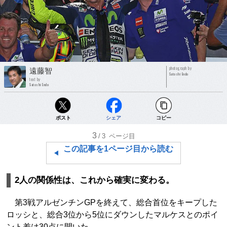
photograph by
遠藤智
Satoshi Endo
text by
Satoshi Endo
ポスト
シェア
コピー
3
/3
ページ目
この記事を1ページ目から読む
2人の関係性は、これから確実に変わる。
第3戦アルゼンチンGPを終えて、総合首位をキープした
ロッシと、総合3位から5位にダウンしたマルケスとのポイ
ント差は30点に開いた。