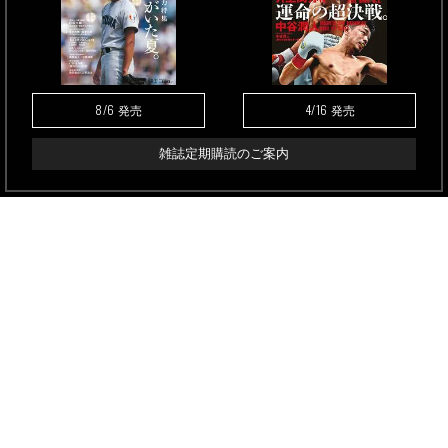
8/6
4/16
発売
発売
雑誌定期購読のご案内