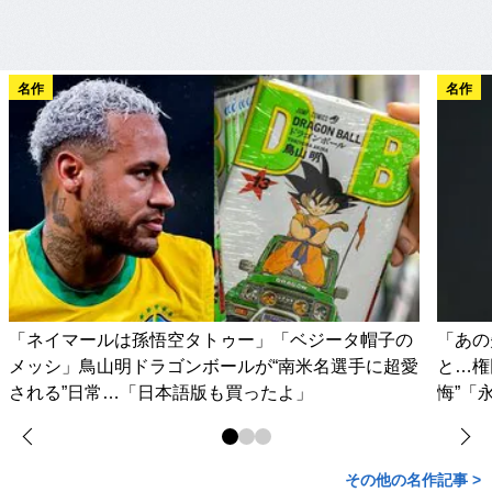
名作
名作
「ネイマールは孫悟空タトゥー」「ベジータ帽子の
「あの
メッシ」鳥山明ドラゴンボールが“南米名選手に超愛
と…権
される”日常…「日本語版も買ったよ」
悔”「
その他の名作記事 >