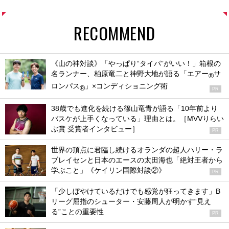
RECOMMEND
《山の神対談》「やっぱり“タイパ”がいい！」箱根の
名ランナー、柏原竜二と神野大地が語る「エアー
サ
®
ロンパス
」×コンディショニング術
®
PR
38歳でも進化を続ける篠山竜青が語る「10年前より
バスケが上手くなっている」理由とは。［MVVりらい
ぶ賞 受賞者インタビュー］
PR
世界の頂点に君臨し続けるオランダの超人ハリー・ラ
ブレイセンと日本のエースの太田海也「絶対王者から
学ぶこと」《ケイリン国際対談②》
PR
「少しぼやけているだけでも感覚が狂ってきます」B
リーグ屈指のシューター・安藤周人が明かす“見え
る”ことの重要性
PR