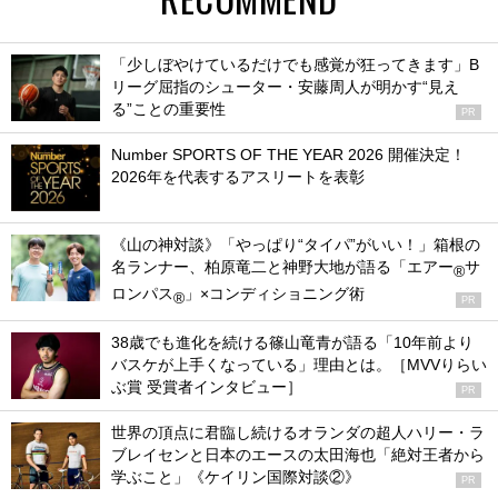
「少しぼやけているだけでも感覚が狂ってきます」B
リーグ屈指のシューター・安藤周人が明かす“見え
る”ことの重要性
PR
Number SPORTS OF THE YEAR 2026 開催決定！
2026年を代表するアスリートを表彰
《山の神対談》「やっぱり“タイパ”がいい！」箱根の
名ランナー、柏原竜二と神野大地が語る「エアー
サ
®
ロンパス
」×コンディショニング術
®
PR
38歳でも進化を続ける篠山竜青が語る「10年前より
バスケが上手くなっている」理由とは。［MVVりらい
ぶ賞 受賞者インタビュー］
PR
世界の頂点に君臨し続けるオランダの超人ハリー・ラ
ブレイセンと日本のエースの太田海也「絶対王者から
学ぶこと」《ケイリン国際対談②》
PR