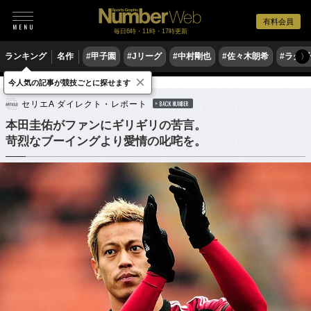
有料会員
毎日6時・11時・17時更新
ランキング
名作
#甲子園
#Jリーグ
#中村剛也
#佐々木朗希
#ラグ
〉
×
今人気の記事が競技ごとに探せます
サッカー
海外サッカー
セリエA ダイレクト・レポート
BACK NUMBER
本田圭佑がファンにギリギリの苦言。
苛烈なブーイングより愛情の叱咤を。