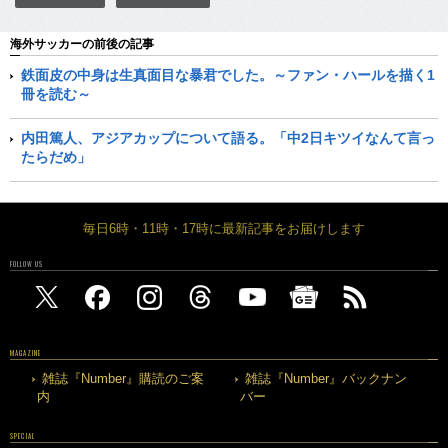
海外サッカーの前後の記事
鉄面皮の中身は生真面目な暴君でした。～ファン・ハールを描く1
冊を読む～
内田篤人、アジアカップについて語る。「中2日キツイなんて言っ
たらだめ」
毎日6時・11時・17時に最新記事をお届けします
FOLLOW US
MAGAZINE
雑誌『Number』購読のご案
雑誌『Number』バックナン
内
バー
SPECIAL