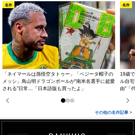
名作
名作
「ネイマールは孫悟空タトゥー」「ベジータ帽子の
19歳
メッシ」鳥山明ドラゴンボールが“南米名選手に超愛
ル自宅
される”日常…「日本語版も買ったよ」
由”「
その他の名作記事 >