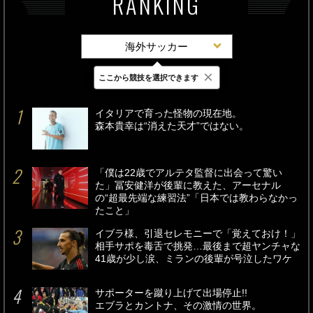
RANKING
海外サッカー
×
ここから競技を選択できます
最新
24時間
週間
イタリアで育った怪物の現在地。
森本貴幸は“消えた天才”ではない。
「僕は22歳でアルテタ監督に出会って驚い
た」冨安健洋が後輩に教えた、アーセナル
の“超最先端な練習法”「日本では教わらなかっ
たこと」
イブラ様、引退セレモニーで「覚えておけ！」
相手サポを毒舌で挑発…最後まで超ヤンチャな
41歳が少し涙、ミランの後輩が号泣したワケ
サポーターを蹴り上げて出場停止!!
エブラとカントナ、その激情の世界。