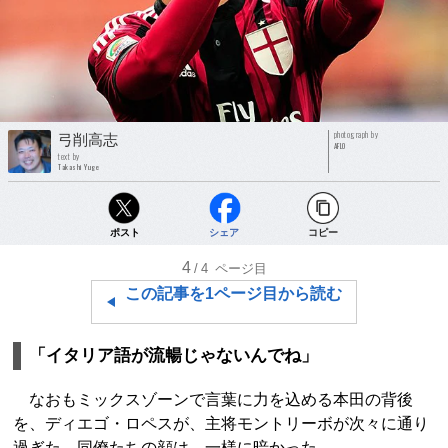
photograph by
弓削高志
AFLO
text by
Takashi Yuge
ポスト
シェア
コピー
4
/4
ページ目
この記事を1ページ目から読む
「イタリア語が流暢じゃないんでね」
なおもミックスゾーンで言葉に力を込める本田の背後
を、ディエゴ・ロペスが、主将モントリーボが次々に通り
過ぎた。同僚たちの顔は、一様に暗かった。