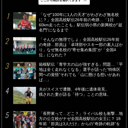
最新
24時間
週間
「なぜ“100年に1人の天才”がわざわざ無名校
に？」全国高校駅伝26年前の奇跡…「1日
60km走ったことも」駅伝弱小県の新興校が“超
名門”になるまで
「そんなの無理でしょ」全国高校駅伝26年前
の奇跡…部員は「卓球部やスキー部の素人ばか
り」なぜ無名校の“寄せ集め集団”が「全国4
位」になれた？
箱根駅伝「青学大の山が強すぎる」問題…「平
地は全く走れなくなる」選手が語った“特殊区
間への覚悟”それでも「山に懸ける想いがあれ
ば…」
夫がスイスで遭難、4年後に遺体発見。
残された妻が語る「待つ」ことの意味。
「長野東って…どこ？」ライバル校も衝撃…地
方の公立校がナゼ全国高校駅伝の女王に？ 18
年前「部員は3人だけ」からの“奇跡の軌跡”を