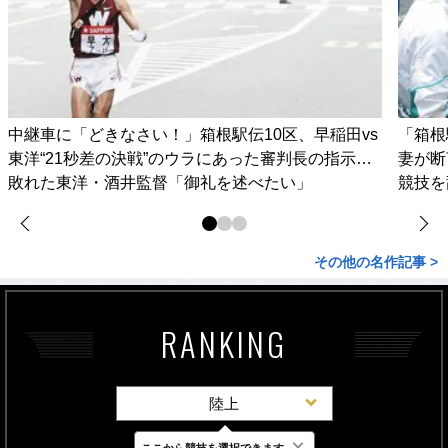
中継車に「どきなさい！」箱根駅伝10区、早稲田vs
「箱根
東洋“21秒差の決戦”のウラにあった審判長の指示…
妻が
敗れた東洋・酒井監督「御礼を述べたい」
競技を
その他の名作記事 >
RANKING
陸上
×
ここから競技を選択できます