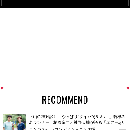
RECOMMEND
《山の神対談》「やっぱり“タイパ”がいい！」箱根の
名ランナー、柏原竜二と神野大地が語る「エアー
サ
®
ロンパス
」×コンディショニング術