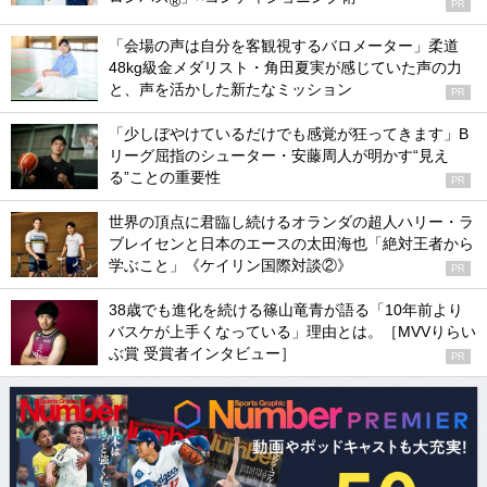
®
PR
「会場の声は自分を客観視するバロメーター」柔道
48kg級金メダリスト・角田夏実が感じていた声の力
と、声を活かした新たなミッション
PR
「少しぼやけているだけでも感覚が狂ってきます」B
リーグ屈指のシューター・安藤周人が明かす“見え
る”ことの重要性
PR
世界の頂点に君臨し続けるオランダの超人ハリー・ラ
ブレイセンと日本のエースの太田海也「絶対王者から
学ぶこと」《ケイリン国際対談②》
PR
38歳でも進化を続ける篠山竜青が語る「10年前より
バスケが上手くなっている」理由とは。［MVVりらい
ぶ賞 受賞者インタビュー］
PR