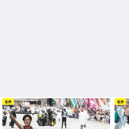
名作
名作