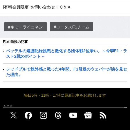
[有料会員限定] お問い合わせ・Ｑ＆Ａ
#キミ・ライコネン
#ロータスF1チーム
F1の前後の記事
ベッテルの連勝記録挑戦と激化する団体戦2位争い。～今季F1・ラ
スト2戦のポイント～
レッドブルで疎外感と戦った4年間。F1引退のウェバーが涙を見せ
た理由。
毎日6時・11時・17時に最新記事をお届けします
FOLLOW US