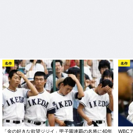
名作
名作
「金の好きな欲望ジジイ」甲子園連覇の名将に40年
WBC