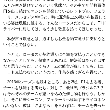
んとか生き延びているという状態だ。その中で年間数百億
円を出し続けてマシンを開発しているレッドブル、フェラ
ーリ、メルセデスAMGと、時に互角以上の戦いを披露して
いる姿は敬服に値する。そんなロータスだからこそ、F1ド
ライバーに対しては、もう少し敬意を払ってほしかった。
私が言う敬意とは、必ずしもお金を約束通りに支払うと
いうことではない。
たとえ、ロータスが契約通りに全額を支払うことができ
なかったとしても、敬意さえあれば、解決策はあったはず
だと思うからだ。いくらチームの経営が厳しくても、1ユ
ーロも支払わないというのは、作為を感じざるを得ない。
2013年シーズンも残すところ、あと2戦。F1を去る者、
チームを移籍する者たちに対して、最終戦ブラジルGPで
はそれぞれのチームが思いを込めた催し物を行なう。しか
し、そこに来シーズン、フェラーリへ移籍するライコネン
はいない。彼は「さよなら」を言わずに、チームを去った