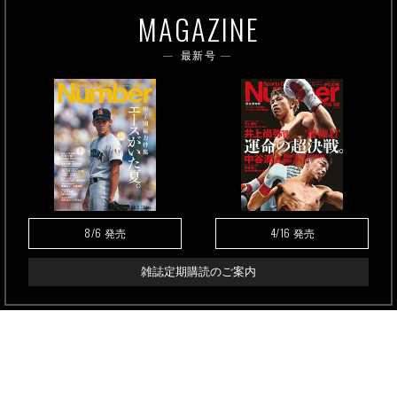
MAGAZINE
最新号
8/6
4/16
発売
発売
雑誌定期購読のご案内