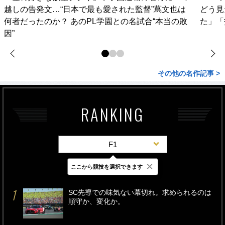
越しの告発文…“日本で最も愛された監督”蔦文也は
どう見
何者だったのか？ あのPL学園との名試合“本当の敗
た」「
因”
その他の名作記事 >
RANKING
F1
×
ここから競技を選択できます
最新
24時間
週間
SC先導での味気ない幕切れ。求められるのは
順守か、変化か。