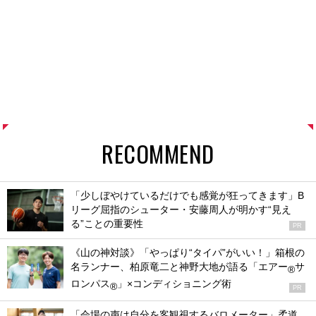
RECOMMEND
「少しぼやけているだけでも感覚が狂ってきます」B
リーグ屈指のシューター・安藤周人が明かす“見え
る”ことの重要性
PR
《山の神対談》「やっぱり“タイパ”がいい！」箱根の
名ランナー、柏原竜二と神野大地が語る「エアー
サ
®
ロンパス
」×コンディショニング術
®
PR
「会場の声は自分を客観視するバロメーター」柔道