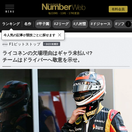
有料会員
毎日6時・11時・17時更新
ランキング
名作
#甲子園
#Jリーグ
#八村塁
#ドジャース
#ソフトバ
〉
×
今人気の記事が競技ごとに探せます
モータースポーツ
F1
F1ピットストップ
BACK NUMBER
ライコネンの欠場理由はギャラ未払い!?
チームはドライバーへ敬意を示せ。