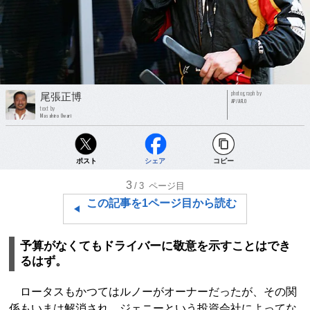
photograph by
尾張正博
AP/AFLO
text by
Masahiro Owari
ポスト
シェア
コピー
3
/3
ページ目
この記事を1ページ目から読む
予算がなくてもドライバーに敬意を示すことはでき
るはず。
ロータスもかつてはルノーがオーナーだったが、その関
係もいまは解消され、ジェニーという投資会社によってな