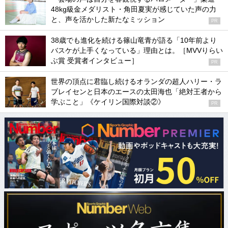
48kg級金メダリスト・角田夏実が感じていた声の力
と、声を活かした新たなミッション
PR
38歳でも進化を続ける篠山竜青が語る「10年前より
バスケが上手くなっている」理由とは。［MVVりらい
ぶ賞 受賞者インタビュー］
PR
世界の頂点に君臨し続けるオランダの超人ハリー・ラ
ブレイセンと日本のエースの太田海也「絶対王者から
学ぶこと」《ケイリン国際対談②》
PR