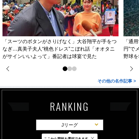
「スーツのボタンがさりげなく」大谷翔平が手をつ
「通用
なぎ…真美子夫人“桃色ドレス”こぼれ話「オオタニ
円”で
がサインいいよって」番記者は球宴で見た
野球を
その他の名作記事 >
RANKING
Jリーグ
×
ここから競技を選択できます