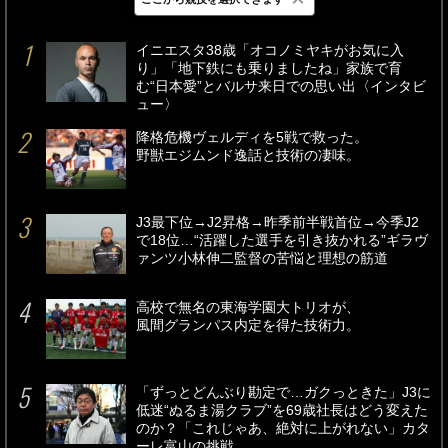
最新
24時間
週間
イニエスタ38歳「オコノミヤキがお気に入
り」「地下鉄にも乗りましたね」家族で育
む“日本愛”とバルサ来日での思い出〈インタビ
ュー〉
降格危機ヴェルディを5戦で救った。
野獣エジムンド逸話と技術の凄味。
J3最下位→J2昇格→昨季前半戦首位→今季J2
で18位…“活躍した選手を引き抜かれる”ギラヴ
ァンツ小林伸二監督の苦悩と理想の筋道
高校で無名の東海学園大トリオが、
風間グランパス内定を得た技術力。
「ずっとどんぶり勘定で…ガクっときた」J3に
低迷“ぬるま湯クラブ”を69歳社長はどう変えた
のか？「これじゃあ、絶対に上がれない」カタ
ーレ富山の挑戦