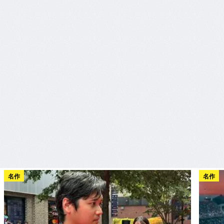
名作
名作