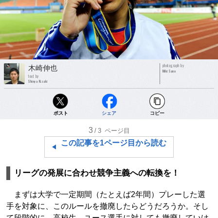
photograph by
木崎伸也
Miki Sano
text by
Shinya Kizaki
ポスト
シェア
コピー
3
/3
ページ目
この記事を1ページ目から読む
リーグの発展に合わせ競争主義への転換を！
まずは大学で一定期間（たとえば2年間）プレーした選
手を対象に、このルールを撤廃したらどうだろうか。そし
て段階的に、高校生、ユース選手に対しても撤廃していけ