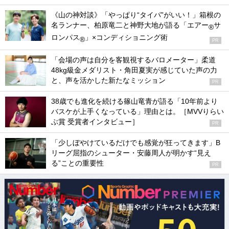
《山の神対談》「やっぱり“タイパ”がいい！」箱根の
名ランナー、柏原竜二と神野大地が語る「エアー
サ
®
ロンパス
」×コンディショニング術
®
PR
「会場の声は自分を客観視するバロメーター」柔道
48kg級金メダリスト・角田夏実が感じていた声の力
と、声を活かした新たなミッション
PR
38歳でも進化を続ける篠山竜青が語る「10年前より
バスケが上手くなっている」理由とは。［MVVりらい
ぶ賞 受賞者インタビュー］
PR
「少しぼやけているだけでも感覚が狂ってきます」B
リーグ屈指のシューター・安藤周人が明かす“見え
る”ことの重要性
PR