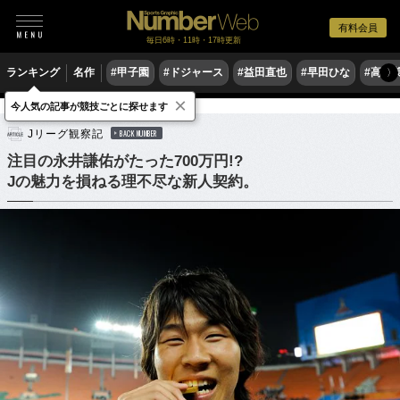
有料会員
毎日6時・11時・17時更新
ランキング
名作
#甲子園
#ドジャース
#益田直也
#早田ひな
#高木
〉
×
今人気の記事が競技ごとに探せます
サッカー
Jリーグ
Jリーグ観察記
BACK NUMBER
注目の永井謙佑がたった700万円!?
Jの魅力を損ねる理不尽な新人契約。