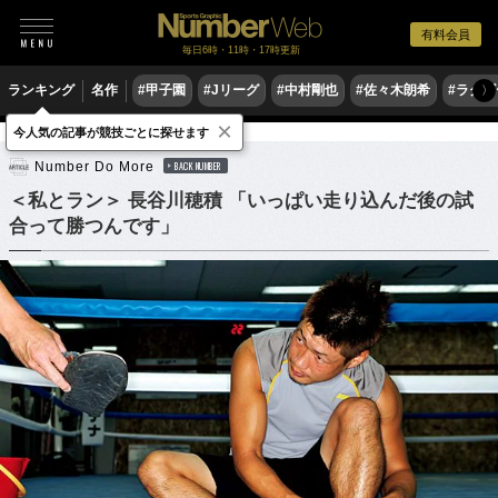
有料会員
毎日6時・11時・17時更新
ランキング
名作
#甲子園
#Jリーグ
#中村剛也
#佐々木朗希
#ラグ
〉
×
今人気の記事が競技ごとに探せます
陸上
Number Do More
BACK NUMBER
＜私とラン＞ 長谷川穂積 「いっぱい走り込んだ後の試
合って勝つんです」