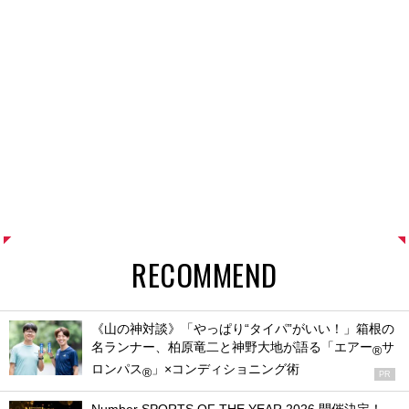
RECOMMEND
《山の神対談》「やっぱり“タイパ”がいい！」箱根の
名ランナー、柏原竜二と神野大地が語る「エアー
サ
®
ロンパス
」×コンディショニング術
®
PR