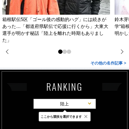
箱根駅伝5区「ゴール後の感動的ハグ」には続きが
鈴木芽
あった…「都道府県駅伝で応援に行くから」大東大
学“箱
選手が明かす秘話「陸上を離れた時期もありまし
明かし
た」
その他の名作記事 >
RANKING
陸上
×
ここから競技を選択できます
最新
24時間
週間