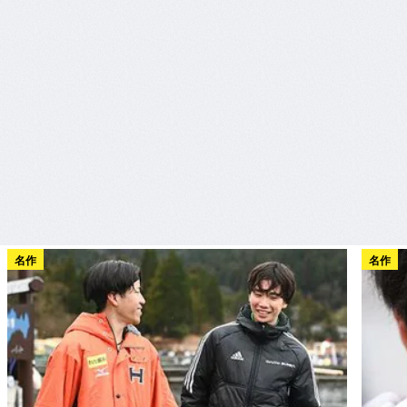
名作
名作