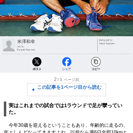
photograph by
米澤和幸
Takuya Sugiyama
text by
Kazuyuki Yonezawa
ポスト
シェア
コピー
2
/3
ページ目
この記事を1ページ目から読む
実はこれまでの試合では1ラウンドで足が攣ってい
た。
今年30歳を迎えるということもあり、年齢的に走るの、
年々しんどなってきますよね。以前なら週6日全部10kmと