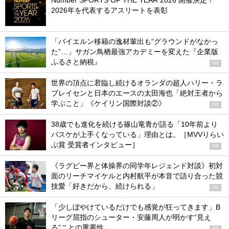
Number SPORTS OF THE YEAR 2026 開催決定！
2026年を代表するアスリートを表彰
「バイエルン移籍の逸材輩出も“グラウンドがなかっ
た”…」サガン鳥栖最強アカデミーを変えた『企業版
ふるさと納税』
PR
世界の頂点に君臨し続けるオランダの超人ハリー・ラ
ブレイセンと日本のエースの太田海也「絶対王者から
学ぶこと」《ケイリン国際対談②》
PR
38歳でも進化を続ける篠山竜青が語る「10年前より
バスケが上手くなっている」理由とは。［MVVりらい
ぶ賞 受賞者インタビュー］
PR
《ラグビー界と体操界の同学年レジェンド対談》初対
面のリーチマイケルと内村航平が本音で語り合った競
技愛「好きだから、続けられる」
PR
「少しぼやけているだけでも感覚が狂ってきます」B
リーグ屈指のシューター・安藤周人が明かす“見え
る”ことの重要性