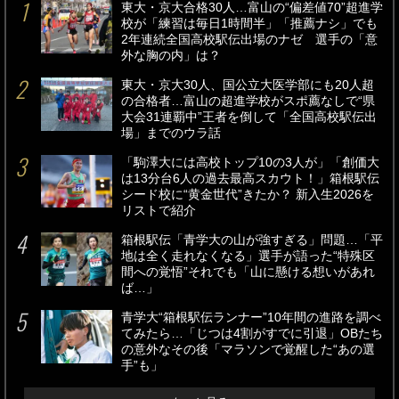
東大・京大合格30人…富山の“偏差値70”超進学
校が「練習は毎日1時間半」「推薦ナシ」でも
2年連続全国高校駅伝出場のナゼ 選手の「意
外な胸の内」は？
東大・京大30人、国公立大医学部にも20人超
の合格者…富山の超進学校がスポ薦なしで“県
大会31連覇中”王者を倒して「全国高校駅伝出
場」までのウラ話
「駒澤大には高校トップ10の3人が」「創価大
は13分台6人の過去最高スカウト！」箱根駅伝
シード校に“黄金世代”きたか？ 新入生2026を
リストで紹介
箱根駅伝「青学大の山が強すぎる」問題…「平
地は全く走れなくなる」選手が語った“特殊区
間への覚悟”それでも「山に懸ける想いがあれ
ば…」
青学大“箱根駅伝ランナー”10年間の進路を調べ
てみたら…「じつは4割がすでに引退」OBたち
の意外なその後「マラソンで覚醒した“あの選
手”も」