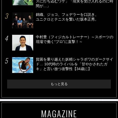
スに打ち込むワケ」「現実を受け入れるのに時
間が…」
錦織、ジョコ、フェデラーを口説き、
ユニクロとテニスを繋いだ坂本正秀。
中村豊（フィジカルトレーナー）～スポーツの
現場で働く“プロ”に直撃！～
貧困を乗り越えた妖精シャラポワのダークサイ
ド… 10代時のライバルを「甘やかされたガ
キ」と言い放つ攻撃性【34歳に】
もっと見る
MAGAZINE