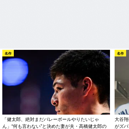
名作
名作
「健太郎、絶対まだバレーボールやりたいじゃ
大谷翔
ん」“何も言わない”と決めた妻が夫・高橋健太郎の
がズバ