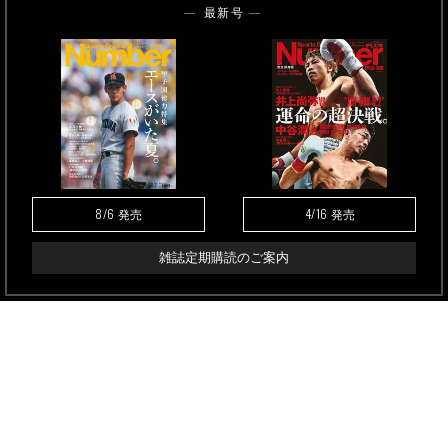
最新号
8/6
4/16
発売
発売
雑誌定期購読のご案内