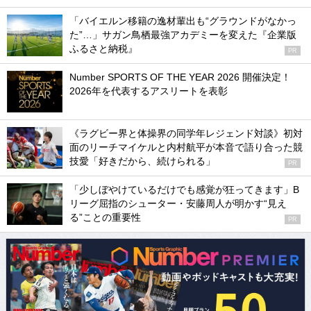
「バイエルン移籍の逸材輩出も“グラウンドがなかっ
た”…」サガン鳥栖最強アカデミーを変えた『企業版
ふるさと納税』
PR
Number SPORTS OF THE YEAR 2026 開催決定！
2026年を代表するアスリートを表彰
《ラグビー界と体操界の同学年レジェンド対談》初対
面のリーチマイケルと内村航平が本音で語り合った競
技愛「好きだから、続けられる」
PR
「少しぼやけているだけでも感覚が狂ってきます」B
リーグ屈指のシューター・安藤周人が明かす“見え
る”ことの重要性
PR