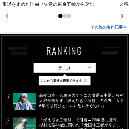
引退を止めた理由〈失意の東京五輪から3年〉
ース移
その他の名作記事 >
RANKING
テニス
×
ここから競技を選択できます
最新
24時間
週間
高校日本一も筑波大でテニス引退＆中退…杉村
太蔵が明かす「燃え尽き症候群」の過去「大学
6年間は何ひとついい思い出がない」
「燃え尽き症候群」で引退→26年後に復帰、
杉村太蔵44歳に聞いた「元国体王者が今テニ