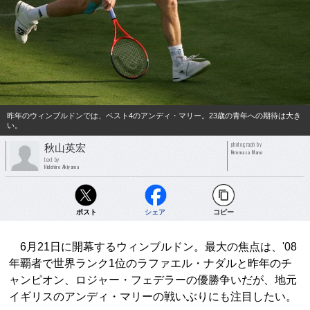
昨年のウィンブルドンでは、ベスト4のアンディ・マリー。23歳の青年への期待は大き
い。
photograph by
秋山英宏
Hiromasa Mano
text by
Hidehiro Akiyama
ポスト
シェア
コピー
6月21日に開幕するウィンブルドン。最大の焦点は、'08
年覇者で世界ランク1位のラファエル・ナダルと昨年のチ
ャンピオン、ロジャー・フェデラーの優勝争いだが、地元
イギリスのアンディ・マリーの戦いぶりにも注目したい。