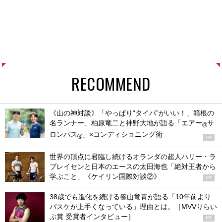
RECOMMEND
《山の神対談》「やっぱり“タイパ”がいい！」箱根の
名ランナー、柏原竜二と神野大地が語る「エアー
サ
®
ロンパス
」×コンディショニング術
®
PR
世界の頂点に君臨し続けるオランダの超人ハリー・ラ
ブレイセンと日本のエースの太田海也「絶対王者から
学ぶこと」《ケイリン国際対談②》
PR
38歳でも進化を続ける篠山竜青が語る「10年前より
バスケが上手くなっている」理由とは。［MVVりらい
ぶ賞 受賞者インタビュー］
PR