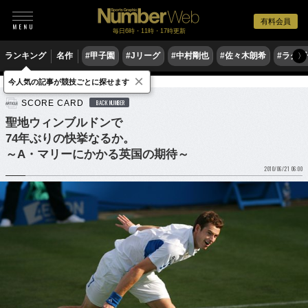
有料会員
毎日6時・11時・17時更新
ランキング
名作
#甲子園
#Jリーグ
#中村剛也
#佐々木朗希
#ラグ
〉
×
今人気の記事が競技ごとに探せます
テニス
男子テニス
SCORE CARD
BACK NUMBER
聖地ウィンブルドンで
74年ぶりの快挙なるか。
～A・マリーにかかる英国の期待～
2010/06/21 06:00