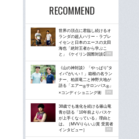
RECOMMEND
世界の頂点に君臨し続けるオ
ランダの超人ハリー・ラブレ
イセンと日本のエースの太田
海也「絶対王者から学ぶこ
と」《ケイリン国際対談②》
PR
《山の神対談》「やっぱり“タ
イパ”がいい！」箱根の名ラン
ナー、柏原竜二と神野大地が
語る「エアー
サロンパス
」
®
®
×コンディショニング術
PR
38歳でも進化を続ける篠山竜
青が語る「10年前よりバスケ
が上手くなっている」理由と
は。［MVVりらいぶ賞 受賞者
インタビュー］
PR