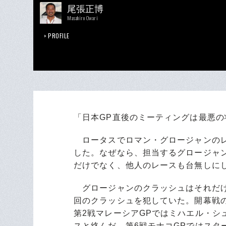
尾張正博
Masahiro Owari
PROFILE
「日本GP直後のミーティングは最悪の
ロータスでロマン・グロージャンのレ
した。なぜなら、担当するグロージャ
だけでなく、他人のレースも台無しに
グロージャンのクラッシュはそれだけ
回のクラッシュを犯していた。開幕戦
第2戦マレーシアGPではミハエル・シ
スと絡んだ。第6戦モナコGPではスタ