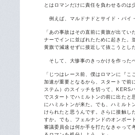
とはロマンだけに責任を負わせるのは
例えば、マルドナドとサイド・バイ・
「あの事故はその直前に黄旗が出てい
ナーでインに並ばれたために起きた。
黄旗で減速せずに接近して抜こうとし
そして、大惨事のきっかけを作った
「じつはレース前、僕はロマンに『こ
加速が重要となるから、スタートで前に
ステム）のスイッチを切って、KERS
でスタートでハミルトンの前に出たと思
にハミルトンが来た。でも、ハミルト
けられたと思うんです。さらに接触し
すか。でも、フェルナンドのオンボー
審議委員会は何か手を打たなきゃって
るロマンを処分しよう、と」