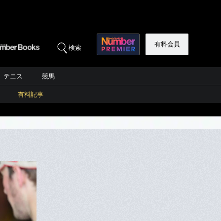
有料会員
検索
テニス
競馬
有料記事