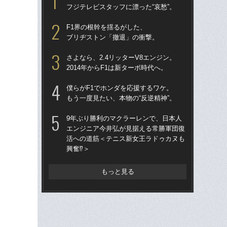
フジテレビスタッフに漂った“哀愁”。
る
F1界の根幹を揺るがした、
「
ブリヂストン「撤退」の衝撃。
ス
イ
さよなら、2.4リッターV8エンジン。
一
2014年からF1は新ターボ時代へ。
「
僕らがF1でホンダを応援するワケ。
1
もう一度見たい、本物の“反逆精神”。
に届
を
9年ぶり勝利のマクラーレンで、日本人
エンジニア今井弘が見据える常勝軍団復
「
活への道筋＜テニス新女王ラドゥカヌも
ロ
興奮⁉＞
鈴鹿
ー
もっと見る
マン
マ