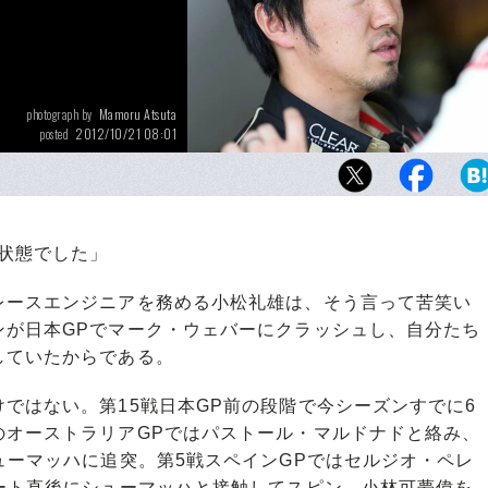
Mamoru Atsuta
photograph by
2012/10/21 08:01
posted
昨季のビタリー・ペトロフ、そして今季のロ
ジャン……まだ経験の浅いドライバーの快挙
ず小松の活躍があった。ドライバーとの非常
係は、サーキットでも有名である。
状態でした」
ースエンジニアを務める小松礼雄は、そう言って苦笑い
ンが日本GPでマーク・ウェバーにクラッシュし、自分たち
していたからである。
ではない。第15戦日本GP前の段階で今シーズンすでに6
のオーストラリアGPではパストール・マルドナドと絡み、
ューマッハに追突。第5戦スペインGPではセルジオ・ペレ
ート直後にシューマッハと接触してスピン。小林可夢偉を