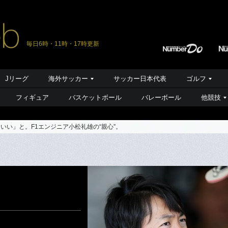
毎日6時・11時・17時更新
Jリーグ
海外サッカー
サッカー日本代表
ゴルフ
フィギュア
バスケットボール
バレーボール
他競技
いい」と。F1エンジニア小松礼雄の“親心”。
。