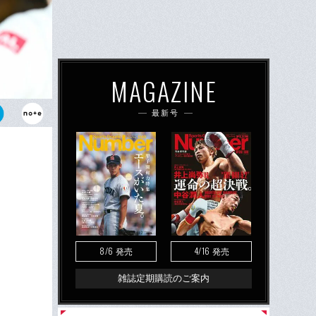
MAGAZINE
最新号
マン・グロー
の陰には、必
に厚い信頼関
8/6
4/16
発売
発売
雑誌定期購読のご案内