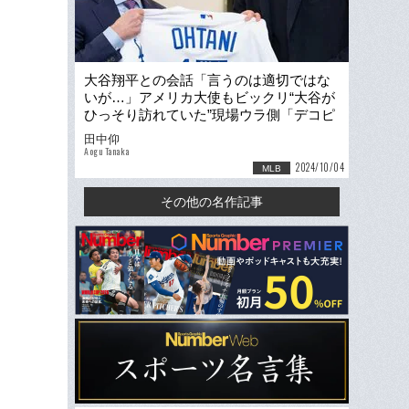
大谷翔平との会話「言うのは適切ではな
いが…」アメリカ大使もビックリ“大谷が
ひっそり訪れていた”現場ウラ側「デコピ
ン用のビザを渡すと…」
田中仰
Aogu Tanaka
2024/10/04
MLB
その他の名作記事