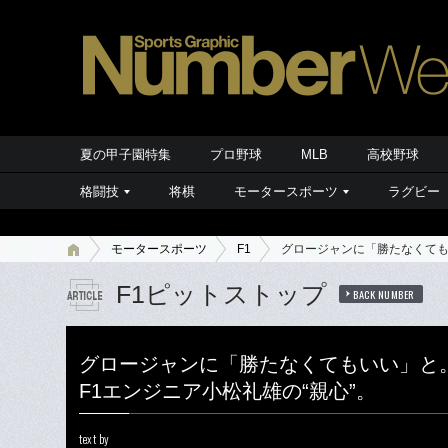
夏の甲子園特集
プロ野球
MLB
高校野球
格闘技
将棋
モータースポーツ
ラグビー
モータースポーツ
F1
グロージャンに「勝たなくても
F1ピットストップ
BACK NUMBER
グロージャンに「勝たなくてもいい」と
F1エンジニア小松礼雄の“親心”。
text by