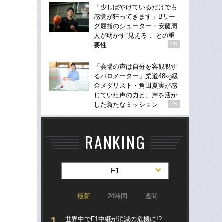
「少しぼやけているだけでも
感覚が狂ってきます」Bリー
グ屈指のシューター・安藤周
人が明かす“見える”ことの重
要性
PR
「会場の声は自分を客観視す
るバロメーター」柔道48kg級
金メダリスト・角田夏実が感
じていた声の力と、声を活か
した新たなミッション
PR
RANKING
F1
最新
24時間
週間
世界中でF1中継が消滅の危機に!?
S