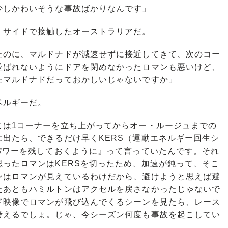
少しかわいそうな事故ばかりなんです」
サイドで接触したオーストラリアだ。
たのに、マルドナドが減速せずに接近してきて、次のコー
並ばれないようにドアを閉めなかったロマンも悪いけど、
たマルドナドだっておかしいじゃないですか」
ベルギーだ。
こは1コーナーを立ち上がってからオー・ルージュまでの
出たら、できるだけ早くKERS（運動エネルギー回生シ
パワーを残しておくように』って言っていたんです。それ
ったロマンはKERSを切ったため、加速が鈍って、そこ
ンはロマンが見えているわけだから、避けようと思えば避
たあともハミルトンはアクセルを戻さなかったじゃないで
ド映像でロマンが飛び込んでくるシーンを見たら、レース
考えるでしょ。じゃ、今シーズン何度も事故を起こしてい