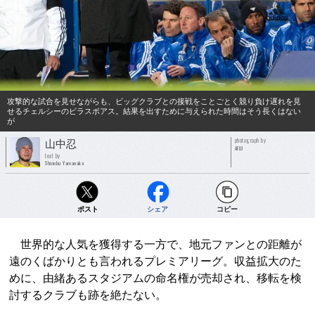
攻撃的な試合を見せながらも、ビッグクラブとの接戦をことごとく競り負け遅れを見
せるチェルシーのビラスボアス。結果を出すために与えられた時間はそう長くはない
が
photograph by
山中忍
AFLO
text by
Shinobu Yamanaka
ポスト
シェア
コピー
世界的な人気を獲得する一方で、地元ファンとの距離が
遠のくばかりとも言われるプレミアリーグ。収益拡大のた
めに、由緒あるスタジアムの命名権が売却され、移転を検
討するクラブも跡を絶たない。