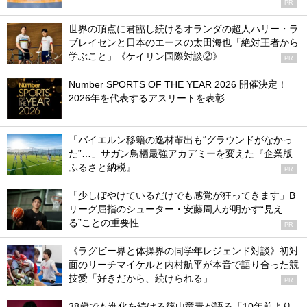
PR
世界の頂点に君臨し続けるオランダの超人ハリー・ラ
ブレイセンと日本のエースの太田海也「絶対王者から
学ぶこと」《ケイリン国際対談②》
PR
Number SPORTS OF THE YEAR 2026 開催決定！
2026年を代表するアスリートを表彰
「バイエルン移籍の逸材輩出も“グラウンドがなかっ
た”…」サガン鳥栖最強アカデミーを変えた『企業版
ふるさと納税』
PR
「少しぼやけているだけでも感覚が狂ってきます」B
リーグ屈指のシューター・安藤周人が明かす“見え
る”ことの重要性
PR
《ラグビー界と体操界の同学年レジェンド対談》初対
面のリーチマイケルと内村航平が本音で語り合った競
技愛「好きだから、続けられる」
PR
38歳でも進化を続ける篠山竜青が語る「10年前より