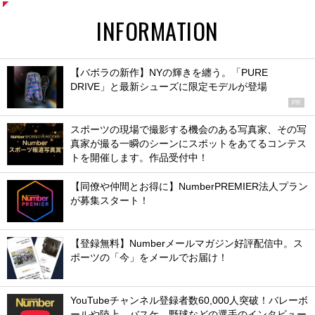
INFORMATION
【バボラの新作】NYの輝きを纏う。「PURE
DRIVE」と最新シューズに限定モデルが登場
PR
スポーツの現場で撮影する機会のある写真家、その写
真家が撮る一瞬のシーンにスポットをあてるコンテス
トを開催します。作品受付中！
【同僚や仲間とお得に】NumberPREMIER法人プラン
が募集スタート！
【登録無料】Numberメールマガジン好評配信中。ス
ポーツの「今」をメールでお届け！
YouTubeチャンネル登録者数60,000人突破！バレーボ
ールや陸上、バスケ、野球などの選手のインタビュー