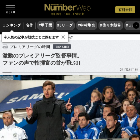
有料会員
毎日6時・11時・17時更新
ランキング
名作
#甲子園
#Jリーグ
#中村剛也
#佐々木朗希
#ラグ
〉
×
今人気の記事が競技ごとに探せます
サッカー
海外サッカー
プレミアリーグ
プレミアリーグの時間
BACK NUMBER
激動のプレミアリーグ監督事情。
ファンの声で指揮官の首が飛ぶ!!
2011/12/06 11:00