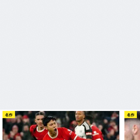
名作
名作