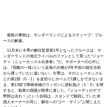
最新の事例は、サンダーランドによるスティーブ・ブル
ースの解雇。
11月末に今季の解任監督第1号となったブルースは、サ
ンダーランドの地元ライバルのファンとして育った“ジョー
ディ（ニューカッスル出身者）”だ。サポーターの心中に
は、｢宿敵の一味｣という反発の火種が2年半前の就任当初
から燻っていたに違いない。今季は、そのニューカッスル
との第2節（0－1）を皮切りにホームで1勝しかできないま
ま、第13節で降格候補のウィガンに逆転負け（1－2）を喫
すると、観衆の我慢が限界に達した。｢ジョーディのデブ
野郎は去れ！｣という合唱は、スタンドで観戦していた米
国人オーナーの耳に、解任への“ゴー・サイン”と聞こえた