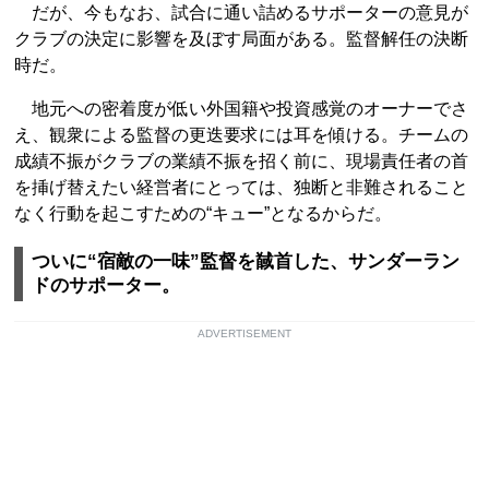
だが、今もなお、試合に通い詰めるサポーターの意見が
クラブの決定に影響を及ぼす局面がある。監督解任の決断
時だ。
地元への密着度が低い外国籍や投資感覚のオーナーでさ
え、観衆による監督の更迭要求には耳を傾ける。チームの
成績不振がクラブの業績不振を招く前に、現場責任者の首
を挿げ替えたい経営者にとっては、独断と非難されること
なく行動を起こすための“キュー”となるからだ。
ついに“宿敵の一味”監督を馘首した、サンダーラン
ドのサポーター。
ADVERTISEMENT