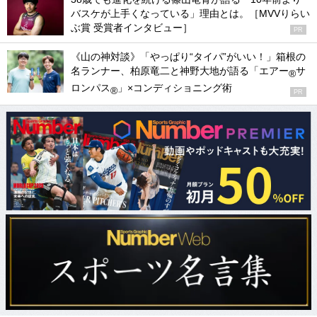
バスケが上手くなっている」理由とは。［MVVりらい
ぶ賞 受賞者インタビュー］
PR
《山の神対談》「やっぱり“タイパ”がいい！」箱根の
名ランナー、柏原竜二と神野大地が語る「エアー
サ
®
ロンパス
」×コンディショニング術
®
PR