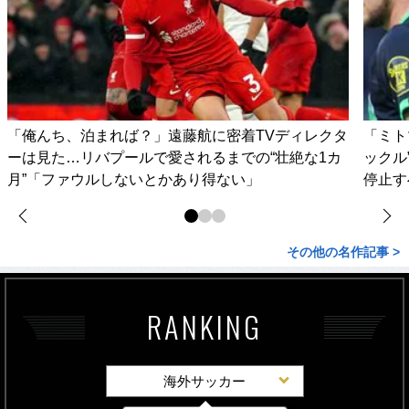
「俺んち、泊まれば？」遠藤航に密着TVディレクタ
「ミト
ーは見た…リバプールで愛されるまでの“壮絶な1カ
ックル
月”「ファウルしないとかあり得ない」
停止す
その他の名作記事 >
RANKING
海外サッカー