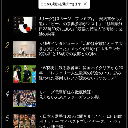
×
ここから競技を選択できます
最新
24時間
週間
Jリーグは3ページ、プレミアは…契約書から大
違い「ビールの祭典参加がマスト」「移籍最終
日23時59分に加入」“最強の代理人”が明かす交
渉の内幕
＜独占インタビュー＞「治療は家族にとって大
きな負担だった」メッシが明かす“ホルモン分
泌異常”と13歳での故郷との別れ
〈W杯史に残る誤審劇〉韓国vsイタリアから20
年…「レフェリー人生最高の試合の1つ」忌み
嫌われた審判モレノが認めない“2つのミス”
モイーズ電撃解任を徹底検証！
見えない未来とファーガソンの影。
＜日本人選手“100人に聞きました”＞ '13-'14欧
州サッカー マイベストプレイヤーズ。 ～ヴィ
ッセル神戸編～