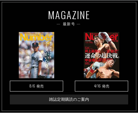
MAGAZINE
最新号
8/6
4/16
発売
発売
雑誌定期購読のご案内