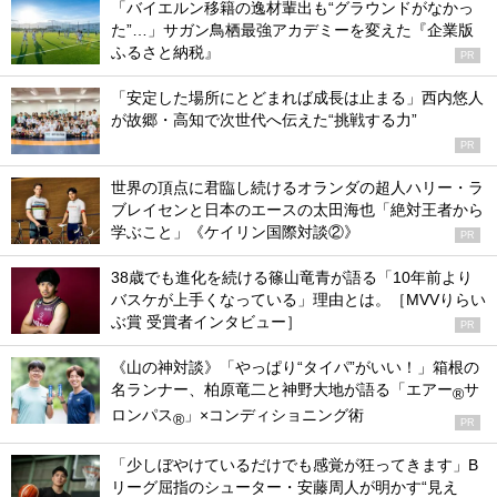
「バイエルン移籍の逸材輩出も“グラウンドがなかっ
た”…」サガン鳥栖最強アカデミーを変えた『企業版
ふるさと納税』
PR
「安定した場所にとどまれば成長は止まる」西内悠人
が故郷・高知で次世代へ伝えた“挑戦する力”
PR
世界の頂点に君臨し続けるオランダの超人ハリー・ラ
ブレイセンと日本のエースの太田海也「絶対王者から
学ぶこと」《ケイリン国際対談②》
PR
38歳でも進化を続ける篠山竜青が語る「10年前より
バスケが上手くなっている」理由とは。［MVVりらい
ぶ賞 受賞者インタビュー］
PR
《山の神対談》「やっぱり“タイパ”がいい！」箱根の
名ランナー、柏原竜二と神野大地が語る「エアー
サ
®
ロンパス
」×コンディショニング術
®
PR
「少しぼやけているだけでも感覚が狂ってきます」B
リーグ屈指のシューター・安藤周人が明かす“見え