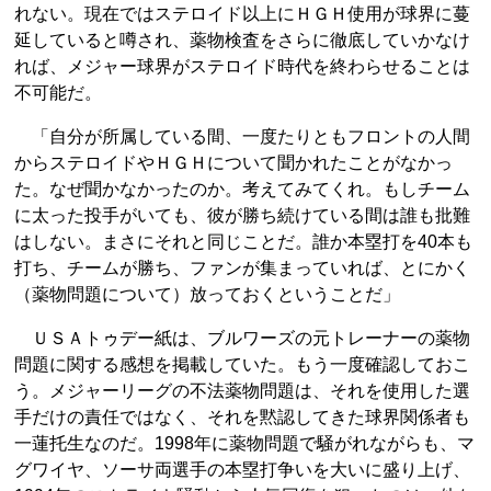
れない。現在ではステロイド以上にＨＧＨ使用が球界に蔓
延していると噂され、薬物検査をさらに徹底していかなけ
れば、メジャー球界がステロイド時代を終わらせることは
不可能だ。
「自分が所属している間、一度たりともフロントの人間
からステロイドやＨＧＨについて聞かれたことがなかっ
た。なぜ聞かなかったのか。考えてみてくれ。もしチーム
に太った投手がいても、彼が勝ち続けている間は誰も批難
はしない。まさにそれと同じことだ。誰か本塁打を40本も
打ち、チームが勝ち、ファンが集まっていれば、とにかく
（薬物問題について）放っておくということだ」
ＵＳＡトゥデー紙は、ブルワーズの元トレーナーの薬物
問題に関する感想を掲載していた。もう一度確認しておこ
う。メジャーリーグの不法薬物問題は、それを使用した選
手だけの責任ではなく、それを黙認してきた球界関係者も
一蓮托生なのだ。1998年に薬物問題で騒がれながらも、マ
グワイヤ、ソーサ両選手の本塁打争いを大いに盛り上げ、