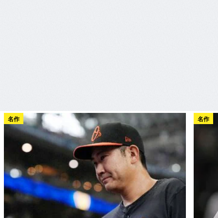
名作
名作