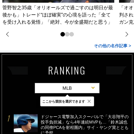
菅野智之35歳「オリオールズで過ごすのは明日が最
「オオ
後かも」トレード“ほぼ確実”の心境を語った「全て
判され
を受け入れる覚悟」「絶対、今が全盛期だと思う」
ガン克
その他の名作記事 >
RANKING
MLB
×
ここから競技を選択できます
最新
24時間
週間
ドジャース電撃加入スクーバルで「大谷翔平の
投手負担減」なら4年連続MVPも…「鈴木誠也
の同僚PCAを射程圏内」サイ・ヤング賞ととも
に予想