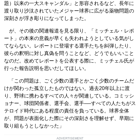
題）以来の一大スキャンダル」と形容されるなど、長年に
渡り取り沙汰されていたメジャー球界に広がる薬物問題の
深刻さが浮き彫りになってしまった。
が、その後の関連報道を見る限り、「ミッチェル・レポ
ート」の本来の意義が早くも失われようとしている気がし
てならない。レポートに登場する選手たちを糾弾したり、
彼らの釈明に対し真偽を問うことなど、どうでもいいこと
なのだ。改めてレポートを公表する際に、ミッチェル氏が
行った報告説明を思いだしてほしい。
「この問題は、ごく少数の選手とかごく少数のチームだ
けが関わった孤立したものではない。過去20年以上に渡
り、野球に携わるすべての人々が関連している。コミッシ
ョナー、球団関係者、選手会、選手──すべての人たちがス
テロイド時代にある程度の責任を負っている。球界全体
が、問題が表面化した際にその深刻さを理解せず、早期に
取り組もうとしなかった」
ADVERTISEMENT