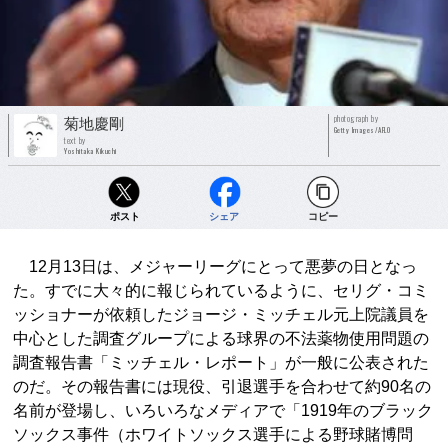
photograph by
菊地慶剛
Getty Images/AFLO
text by
Yoshitaka Kikuchi
ポスト
シェア
コピー
12月13日は、メジャーリーグにとって悪夢の日となっ
た。すでに大々的に報じられているように、セリグ・コミ
ッショナーが依頼したジョージ・ミッチェル元上院議員を
中心とした調査グループによる球界の不法薬物使用問題の
調査報告書「ミッチェル・レポート」が一般に公表された
のだ。その報告書には現役、引退選手を合わせて約90名の
名前が登場し、いろいろなメディアで「1919年のブラック
ソックス事件（ホワイトソックス選手による野球賭博問