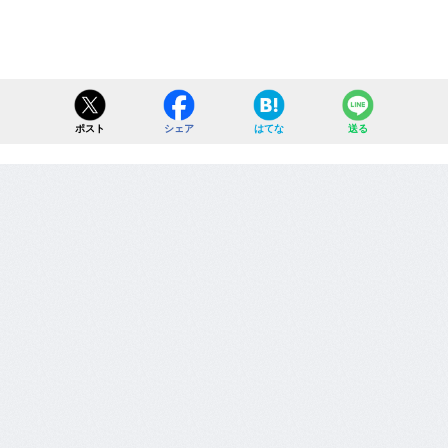
ポスト
シェア
はてな
送る