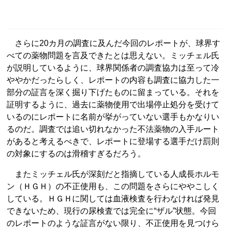
さらに20カ月の調査に及んだ今回のレポートが、球界す
べての薬物問題を言及できたとは思えない。ミッチェル氏
が説明しているように、球界関係者の調査協力は至って冷
ややかだったらしく、レポートの内容も調査に協力した一
部分の証言を深く掘り下げたものに留まっている。それを
証明するように、過去に薬物使用で出場停止処分を受けて
いるのにレポートに名前が挙がっていない選手もかなりい
るのだ。調査では追い切れなかった不法薬物の入手ルート
があると考えるべきで、レポートに登場する選手だけ罰則
の対象にするのは滑稽すぎるだろう。
またミッチェル氏が深刻だと指摘している人成長ホルモ
ン（ＨＧＨ）の不正使用も、この問題をさらにややこしく
している。ＨＧＨに関しては血液検査を行わなければ発見
できないため、現行の尿検査では完全に“ザル”状態。今回
のレポートのような証言がない限り、不正使用を見つけら