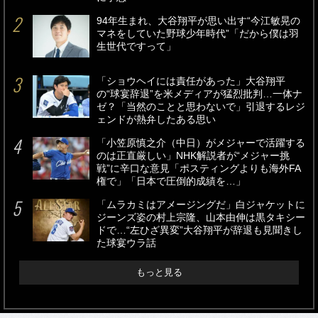
94年生まれ、大谷翔平が思い出す“今江敏晃の
マネをしていた野球少年時代”「だから僕は羽
生世代ですって」
「ショウヘイには責任があった」大谷翔平
の“球宴辞退”を米メディアが猛烈批判…一体ナ
ゼ？「当然のことと思わないで」引退するレジ
ェンドが熱弁したある思い
「小笠原慎之介（中日）がメジャーで活躍する
のは正直厳しい」NHK解説者が“メジャー挑
戦”に辛口な意見「ポスティングよりも海外FA
権で」「日本で圧倒的成績を…」
「ムラカミはアメージングだ」白ジャケットに
ジーンズ姿の村上宗隆、山本由伸は黒タキシー
ドで…“左ひざ異変”大谷翔平が辞退も見聞きし
た球宴ウラ話
もっと見る