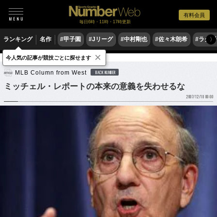
有料会員
毎日6時・11時・17時更新
ランキング
名作
#甲子園
#Jリーグ
#中村剛也
#佐々木朗希
#ラグ
〉
×
今人気の記事が競技ごとに探せます
野球
MLB
MLB Column from West
BACK NUMBER
ミッチェル・レポートの本来の意義を失わせるな
2007/12/18 00:00