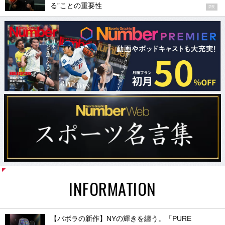
る”ことの重要性
PR
INFORMATION
【バボラの新作】NYの輝きを纏う。「PURE