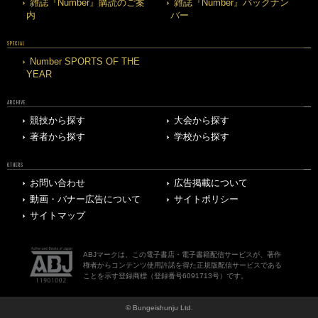
雑誌『Number』購読のご案
雑誌『Number』バックナン
内
バー
SPECIAL
Number SPORTS OF THE
YEAR
ARCHIVE
競技から探す
大会から探す
著者から探す
学校から探す
OTHERS
お問い合わせ
広告掲載について
動画・バナー広告について
サイトポリシー
サイトマップ
ABJマークは、この電子書店・電子書籍配信サービスが、著作
権者からコンテンツ使用許諾を得た正規版配信サービスである
ことを示す登録商標（登録番号6091713号）です。
© Bungeishunju Ltd.