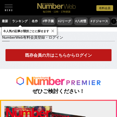
有料会員
毎日6時・11時・17時更新
最新
ランキング
名作
#甲子園
#Jリーグ
#八村塁
#ドジャース
#
〉
×
NumberWeb有料会員登録・ログイン
今人気の記事が競技ごとに探せます
NumberWeb有料会員登録・ログイン
既存会員の方はこちらからログイン
ぜひご検討ください！