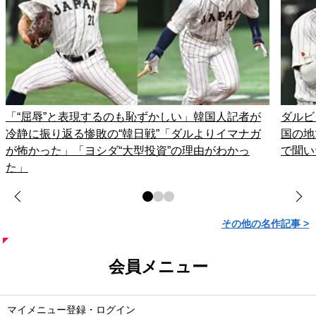
「“屈辱”と表現するのも恥ずかしい」韓国人記者が
ダルビ
冷静に振り返る惨敗の“韓日戦”「ダルよりイマナガ
国の地
が怖かった」「ヨシダ“大型投資”の理由がわかっ
で聞い
た」
その他の名作記事 >
会員メニュー
マイメニュー登録・ログイン