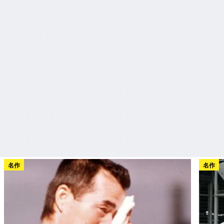
名作
名作