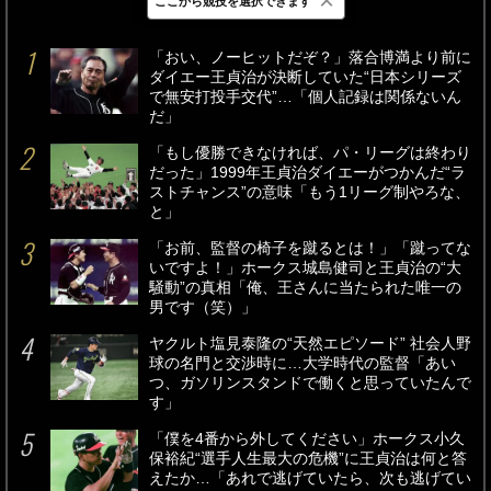
×
ここから競技を選択できます
最新
24時間
週間
「おい、ノーヒットだぞ？」落合博満より前に
ダイエー王貞治が決断していた“日本シリーズ
で無安打投手交代”…「個人記録は関係ないん
だ」
「もし優勝できなければ、パ・リーグは終わり
だった」1999年王貞治ダイエーがつかんだ“ラ
ストチャンス”の意味「もう1リーグ制やろな、
と」
「お前、監督の椅子を蹴るとは！」「蹴ってな
いですよ！」ホークス城島健司と王貞治の“大
騒動”の真相「俺、王さんに当たられた唯一の
男です（笑）」
ヤクルト塩見泰隆の“天然エピソード” 社会人野
球の名門と交渉時に…大学時代の監督「あい
つ、ガソリンスタンドで働くと思っていたんで
す」
「僕を4番から外してください」ホークス小久
保裕紀“選手人生最大の危機”に王貞治は何と答
えたか…「あれで逃げていたら、次も逃げてい