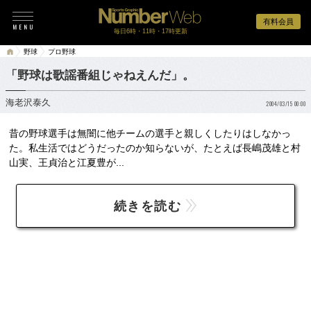
有料会員
毎日6時・11時・17時更新
野球
プロ野球
「野球は歌謡番組じゃねえんだ」。
海老沢泰久
2004/03/15 00:00
昔の野球選手は無闇に他チームの選手と親しくしたりはしなかっ
た。私生活ではどうだったのか知らないが、たとえば長嶋茂雄と村
山実、王貞治と江夏豊が...
続きを読む