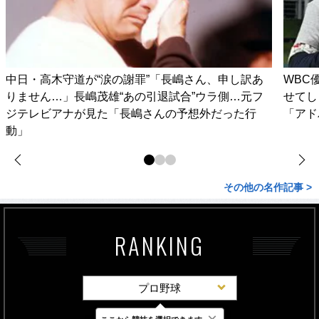
中日・高木守道が“涙の謝罪”「長嶋さん、申し訳あ
WBC
りません…」長嶋茂雄“あの引退試合”ウラ側…元フ
せてし
ジテレビアナが見た「長嶋さんの予想外だった行
「アド
動」
その他の名作記事 >
RANKING
プロ野球