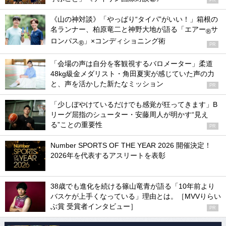
《山の神対談》「やっぱり“タイパ”がいい！」箱根の
名ランナー、柏原竜二と神野大地が語る「エアー
サ
®
ロンパス
」×コンディショニング術
®
PR
「会場の声は自分を客観視するバロメーター」柔道
48kg級金メダリスト・角田夏実が感じていた声の力
と、声を活かした新たなミッション
PR
「少しぼやけているだけでも感覚が狂ってきます」B
リーグ屈指のシューター・安藤周人が明かす“見え
る”ことの重要性
PR
Number SPORTS OF THE YEAR 2026 開催決定！
2026年を代表するアスリートを表彰
38歳でも進化を続ける篠山竜青が語る「10年前より
バスケが上手くなっている」理由とは。［MVVりらい
ぶ賞 受賞者インタビュー］
PR