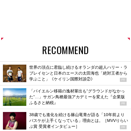
RECOMMEND
世界の頂点に君臨し続けるオランダの超人ハリー・ラ
ブレイセンと日本のエースの太田海也「絶対王者から
学ぶこと」《ケイリン国際対談②》
PR
「バイエルン移籍の逸材輩出も“グラウンドがなかっ
た”…」サガン鳥栖最強アカデミーを変えた『企業版
ふるさと納税』
PR
38歳でも進化を続ける篠山竜青が語る「10年前より
バスケが上手くなっている」理由とは。［MVVりらい
ぶ賞 受賞者インタビュー］
PR