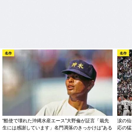
名作
名作
“酷使で壊れた沖縄水産エース”大野倫が証言「栽先
涙の仙
生には感謝しています」名門凋落のきっかけは“ある
応の猛