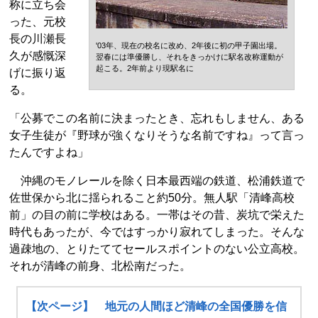
称に立ち会
った、元校
長の川瀬長
'03年、現在の校名に改め、2年後に初の甲子園出場。
久が感慨深
翌春には準優勝し、それをきっかけに駅名改称運動が
起こる。2年前より現駅名に
げに振り返
る。
「公募でこの名前に決まったとき、忘れもしません、ある
女子生徒が『野球が強くなりそうな名前ですね』って言っ
たんですよね」
沖縄のモノレールを除く日本最西端の鉄道、松浦鉄道で
佐世保から北に揺られること約50分。無人駅「清峰高校
前」の目の前に学校はある。一帯はその昔、炭坑で栄えた
時代もあったが、今ではすっかり寂れてしまった。そんな
過疎地の、とりたててセールスポイントのない公立高校。
それが清峰の前身、北松南だった。
【次ページ】 地元の人間ほど清峰の全国優勝を信