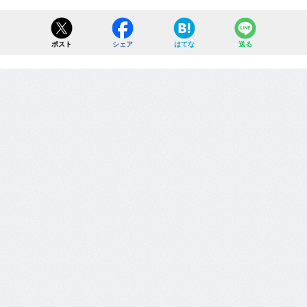
ポスト
シェア
はてな
送る