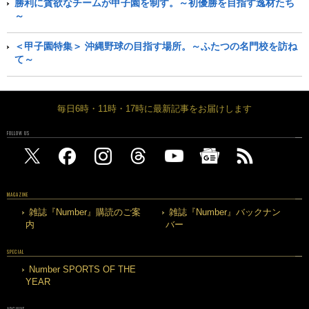
勝利に貪欲なチームが甲子園を制す。～初優勝を目指す逸材たち
～
＜甲子園特集＞ 沖縄野球の目指す場所。～ふたつの名門校を訪ね
て～
毎日6時・11時・17時に最新記事をお届けします
FOLLOW US
MAGAZINE
雑誌『Number』購読のご案
雑誌『Number』バックナン
内
バー
SPECIAL
Number SPORTS OF THE
YEAR