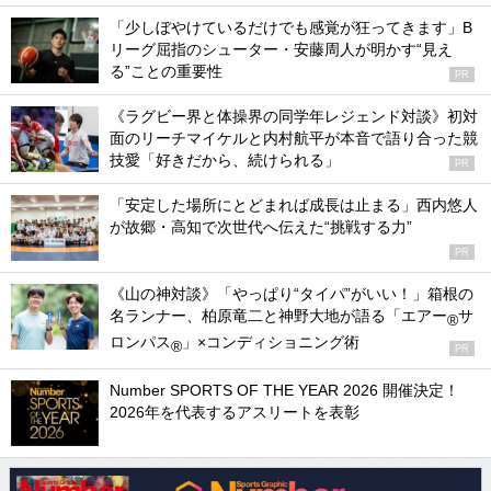
「少しぼやけているだけでも感覚が狂ってきます」B
リーグ屈指のシューター・安藤周人が明かす“見え
る”ことの重要性
PR
《ラグビー界と体操界の同学年レジェンド対談》初対
面のリーチマイケルと内村航平が本音で語り合った競
技愛「好きだから、続けられる」
PR
「安定した場所にとどまれば成長は止まる」西内悠人
が故郷・高知で次世代へ伝えた“挑戦する力”
PR
《山の神対談》「やっぱり“タイパ”がいい！」箱根の
名ランナー、柏原竜二と神野大地が語る「エアー
サ
®
ロンパス
」×コンディショニング術
®
PR
Number SPORTS OF THE YEAR 2026 開催決定！
2026年を代表するアスリートを表彰