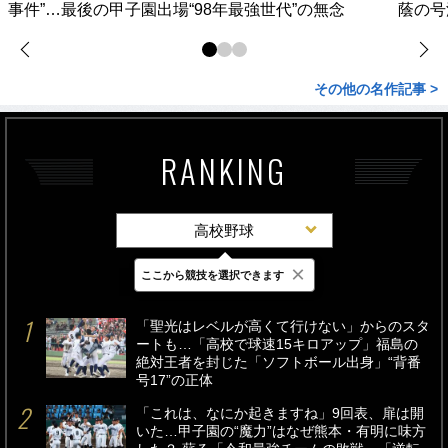
事件”…最後の甲子園出場“98年最強世代”の無念
蔭の号
その他の名作記事 >
RANKING
高校野球
×
ここから競技を選択できます
最新
24時間
週間
「聖光はレベルが高くて行けない」からのスタ
ートも…「高校で球速15キロアップ」福島の
絶対王者を封じた「ソフトボール出身」“背番
号17”の正体
「これは、なにか起きますね」9回表、扉は開
いた…甲子園の“魔力”はなぜ熊本・有明に味方