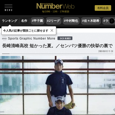
有料会員
毎日6時・11時・17時更新
ランキング
名作
#甲子園
#Jリーグ
#中村剛也
#佐々木朗希
#ラグ
〉
×
今人気の記事が競技ごとに探せます
野球
高校野球
Sports Graphic Number More
BACK NUMBER
長崎清峰高校 短かった夏。／センバツ優勝の快挙の裏で
2009/08/03 11:30