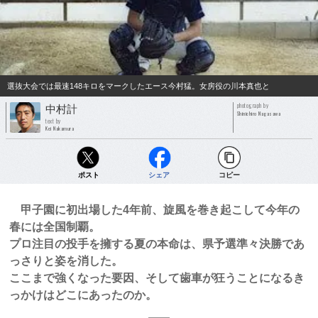
選抜大会では最速148キロをマークしたエース今村猛。女房役の川本真也と
photograph by
中村計
Shinichiro Nagasawa
text by
Kei Nakamura
ポスト
シェア
コピー
甲子園に初出場した4年前、旋風を巻き起こして今年の
春には全国制覇。
プロ注目の投手を擁する夏の本命は、県予選準々決勝であ
っさりと姿を消した。
ここまで強くなった要因、そして歯車が狂うことになるき
っかけはどこにあったのか。