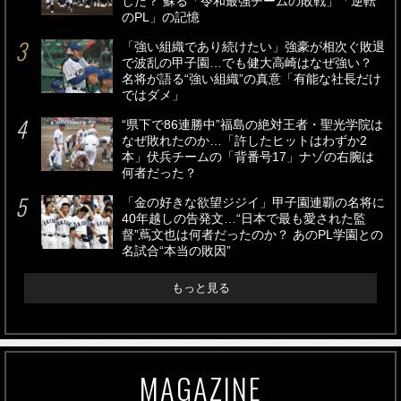
した？ 蘇る「令和最強チームの敗戦」「逆転
のPL」の記憶
「強い組織であり続けたい」強豪が相次ぐ敗退
で波乱の甲子園…でも健大高崎はなぜ強い？
名将が語る“強い組織”の真意「有能な社長だけ
ではダメ」
“県下で86連勝中”福島の絶対王者・聖光学院は
なぜ敗れたのか…「許したヒットはわずか2
本」伏兵チームの「背番号17」ナゾの右腕は
何者だった？
「金の好きな欲望ジジイ」甲子園連覇の名将に
40年越しの告発文…“日本で最も愛された監
督”蔦文也は何者だったのか？ あのPL学園との
名試合“本当の敗因”
もっと見る
MAGAZINE