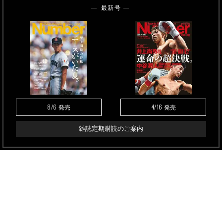
最新号
8/6
4/16
発売
発売
雑誌定期購読のご案内