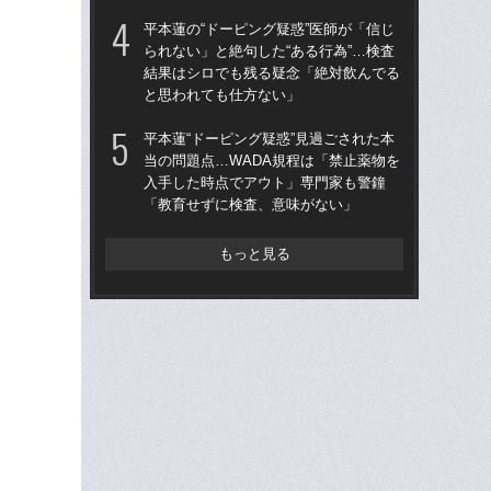
パ
平本蓮の“ドーピング疑惑”医師が「信じ
ッ」
られない」と絶句した“ある行為”…検査
結果はシロでも残る疑念「絶対飲んでる
平本
と思われても仕方ない」
られ
結
平本蓮“ドーピング疑惑”見過ごされた本
と
当の問題点…WADA規程は「禁止薬物を
入手した時点でアウト」専門家も警鐘
疑惑
「教育せずに検査、意味がない」
ェリ
が
な
もっと見る