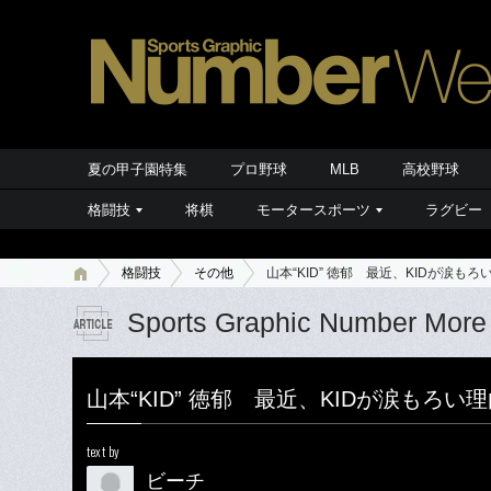
夏の甲子園特集
プロ野球
MLB
高校野球
格闘技
将棋
モータースポーツ
ラグビー
格闘技
その他
山本“KID” 徳郁 最近、KIDが涙もろ
Sports Graphic Number More
山本“KID” 徳郁 最近、KIDが涙もろい
text by
ビーチ