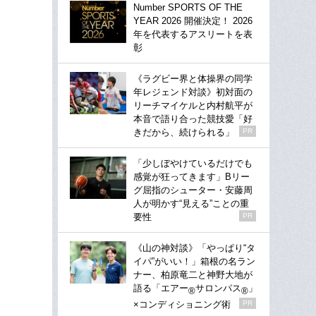
Number SPORTS OF THE
YEAR 2026 開催決定！ 2026
年を代表するアスリートを表
彰
《ラグビー界と体操界の同学
年レジェンド対談》初対面の
リーチマイケルと内村航平が
本音で語り合った競技愛「好
きだから、続けられる」
PR
「少しぼやけているだけでも
感覚が狂ってきます」Bリー
グ屈指のシューター・安藤周
人が明かす“見える”ことの重
要性
PR
《山の神対談》「やっぱり“タ
イパ”がいい！」箱根の名ラン
ナー、柏原竜二と神野大地が
語る「エアー
サロンパス
」
®
®
×コンディショニング術
PR