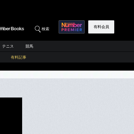
有料会員
検索
テニス
競馬
有料記事