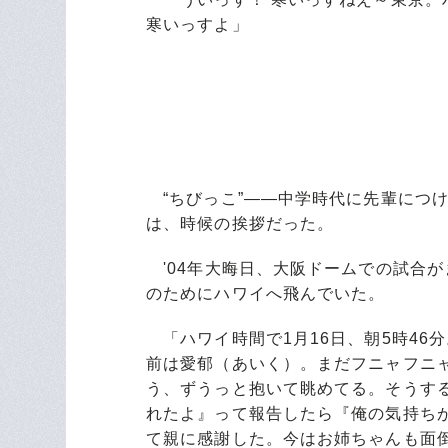
寒いっすよ」
“ちびっこ”――中学時代に先輩につ
は、時候の挨拶だった。
'04年大晦日、大阪ドームでの試合
のためにハワイへ飛んでいた。
「ハワイ時間で1月16日、朝5時46
前は愛郁（あいく）。まだフニャフニ
う、ずうっと抱いて眺めてる。そうす
れたよ』って報告したら『俺の気持ち
て親に感謝した。今はお姉ちゃんも面