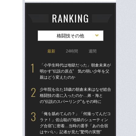
RANKING
格闘技その他
最新
24時間
週間
「小学生時代は地獄だった」朝倉未来が
「
明かす“伝説の原点” 気の弱い少年を父
ラァ
親はどう変えたのか
グ合
はヤ
少年院を出た18歳の朝倉未来はなぜ総合
格闘技の道に入ったのか…弟・海と
殴る
の“伝説のスパーリング”もその時に
ン・
が
「俺を舐めてんの？」「何撮ってんだコ
《
ラァ！」佐山聡の“地獄のシューティン
グ合宿”に密着…当時の選手「あの合宿
佐
はヤバい」記者が見た“驚愕の実態”
ろ」