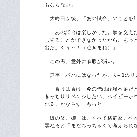
もならない」
大晦日以後、「あの試合」のことを話
「あの試合は楽しかった。拳を交えた
し切ることができなかったから、もっ
出た。くぅ～！（泣きまね）」
この男、意外に涙腺が弱い。
無事、パパにはなったが、K－1のリ
「負けは負け。今の俺は経験不足だと
きっちりリベンジしたい。ベイビーが
れる。かならず、もっと」
彼の父、姉、妹、すべて格闘家。ベイ
尋ねると「まだちっちゃくて考えられ