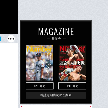
MAGAZINE
最新号
8/6
4/16
発売
発売
雑誌定期購読のご案内