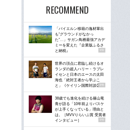
RECOMMEND
「バイエルン移籍の逸材輩出
も“グラウンドがなかっ
た”…」サガン鳥栖最強アカデ
ミーを変えた『企業版ふるさ
と納税』
PR
世界の頂点に君臨し続けるオ
ランダの超人ハリー・ラブレ
イセンと日本のエースの太田
海也「絶対王者から学ぶこ
と」《ケイリン国際対談②》
PR
38歳でも進化を続ける篠山竜
青が語る「10年前よりバスケ
が上手くなっている」理由と
は。［MVVりらいぶ賞 受賞者
インタビュー］
PR