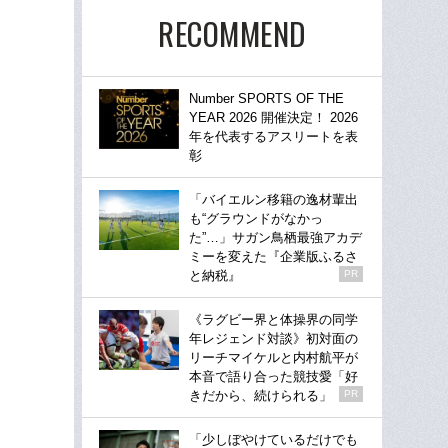
RECOMMEND
Number SPORTS OF THE
YEAR 2026 開催決定！ 2026
年を代表するアスリートを表
彰
「バイエルン移籍の逸材輩出
も“グラウンドがなかっ
た”…」サガン鳥栖最強アカデ
ミーを変えた『企業版ふるさ
と納税』
PR
《ラグビー界と体操界の同学
年レジェンド対談》初対面の
リーチマイケルと内村航平が
本音で語り合った競技愛「好
きだから、続けられる」
PR
「少しぼやけているだけでも