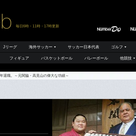
毎日6時・11時・17時更新
Jリーグ
海外サッカー
サッカー日本代表
ゴルフ
フィギュア
バスケットボール
バレーボール
他競技
年退職。～元関脇・高見山の偉大な功績～