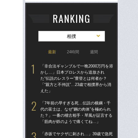
RANKING
相撲
最新
24時間
週間
「非合法ギャンブルで一晩2000万円を溶
「非
かし…」日本プロレスから追放され
か
た“伝説のレスラー”豊登とは何者か？
た“
「“親方と不仲説”…23歳で相撲界から消
「“
えた」
え
「7年前の早すぎる死…伝説の横綱・千
「赤
代の富士は、なぜ“鋼の肉体”を極められ
し
た？」一番の稽古相手・琴風が証言する
ンブ
「筋肉が鉄のようで痛くてね…」
る人
日
「赤坂でヤクザに刺され…」39歳で急死