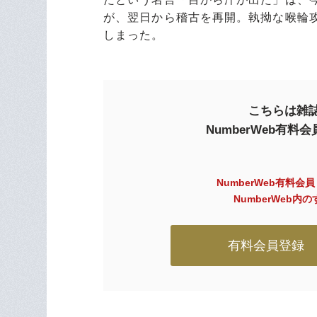
が、翌日から稽古を再開。執拗な喉輪
しまった。
こちらは雑誌
NumberWeb有
NumberWeb有料会
NumberWeb
有料会員登録