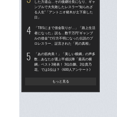
した力道山…その後継社長になり、ギャ
両横
ンブルで大失敗したレスラー“知られざ
の横
る人生”「アントニオ猪木が土下座した
元
日」
「あ
「TBSにまで借金取りが…」「路上生活
の龍
者になった」説も…数千万円“ギャンブ
とは
ルの借金”で行方不明になった伝説のプ
振
ロレスラー、証言された「死の真相」
「T
「あの筋肉美！」「美しい横綱」の声多
者に
数…あなたが選ぶ平成以降「最高の横
ルの
綱」ベスト3発表！ 3位白鵬、2位貴乃
ロ
花、では1位は？《600人アンケート》
もっと見る