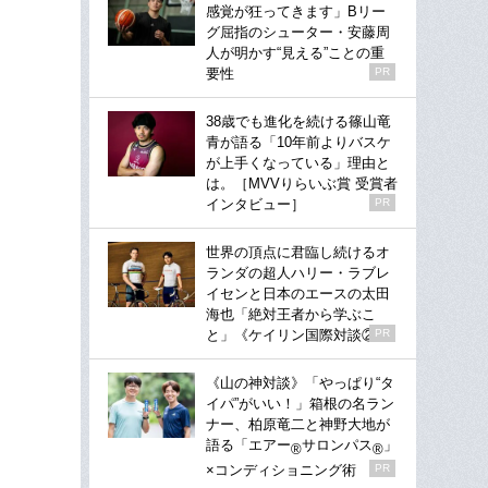
感覚が狂ってきます」Bリー
グ屈指のシューター・安藤周
人が明かす“見える”ことの重
要性
PR
38歳でも進化を続ける篠山竜
青が語る「10年前よりバスケ
が上手くなっている」理由と
は。［MVVりらいぶ賞 受賞者
インタビュー］
PR
世界の頂点に君臨し続けるオ
ランダの超人ハリー・ラブレ
イセンと日本のエースの太田
海也「絶対王者から学ぶこ
と」《ケイリン国際対談②》
PR
《山の神対談》「やっぱり“タ
イパ”がいい！」箱根の名ラン
ナー、柏原竜二と神野大地が
語る「エアー
サロンパス
」
®
®
×コンディショニング術
PR