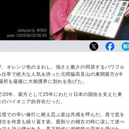
KYODO
photograph by
2009/06/30 06:00
posted
、オレンジ色のまわし。強さと脆さの同居するパワフル
る仕草で絶大な人気を誇った元関脇高見山の東関親方が6
夏場所を最後に大相撲界に別れを告げた。
20年、親方として25年にわたり日本の国技を支えた東
士のパイオニア的存在だった。
境での辛い修行に耐え忍ぶ姿は共感を呼んだ。肩で息を
稽古を何度も繰り返す姿。股割りの稽古の時に涙して述べ
今でも語り継がれる。幕下時代に扁桃腺の手術を受けた