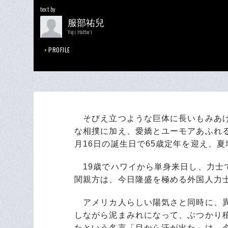
text by
服部祐兒
Yuji Hattori
PROFILE
そびえ立つような巨体に長いもみあげ
な相撲に加え、愛嬌とユーモアあふれ
月16日の誕生日で65歳定年を迎え、
19歳でハワイから単身来日し、力士で
関親方は、今日隆盛を極める外国人力
アメリカ人らしい陽気さと同時に、異
しながら泥まみれになって、ぶつかり
たという名言「目から汗が出た」は、