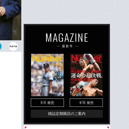
MAGAZINE
最新号
8/6
4/16
発売
発売
雑誌定期購読のご案内