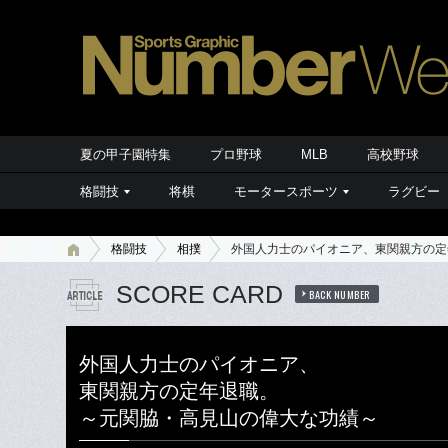
夏の甲子園特集
プロ野球
MLB
高校野球
格闘技
将棋
モータースポーツ
ラグビー
格闘技
相撲
外国人力士のパイオニア、東関親方の定
SCORE CARD
BACK NUMBER
外国人力士のパイオニア、
東関親方の定年退職。
～元関脇・高見山の偉大な功績～