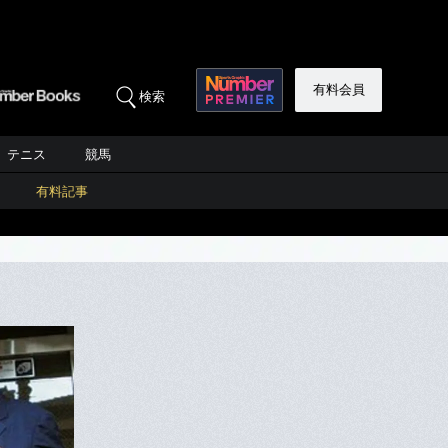
有料会員
検索
テニス
競馬
有料記事