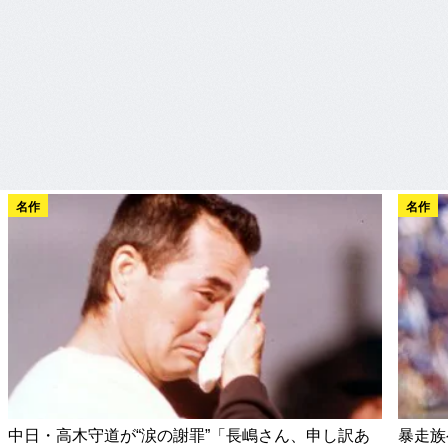
名作
名作
中日・高木守道が“涙の謝罪”「長嶋さん、申し訳あ
暴走族