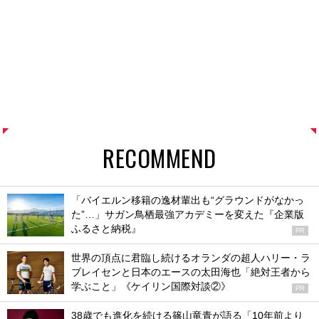
RECOMMEND
「バイエルン移籍の逸材輩出も“グラウンドがなかっ
た”…」サガン鳥栖最強アカデミーを変えた『企業版
ふるさと納税』
PR
世界の頂点に君臨し続けるオランダの超人ハリー・ラ
ブレイセンと日本のエースの太田海也「絶対王者から
学ぶこと」《ケイリン国際対談②》
PR
38歳でも進化を続ける篠山竜青が語る「10年前より