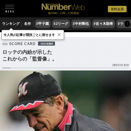
有料会員
毎日6時・11時・17時更新
ランキング
名作
#甲子園
#Jリーグ
#中村剛也
#佐々木朗希
#ラグ
〉
×
今人気の記事が競技ごとに探せます
野球
プロ野球
SCORE CARD
BACK NUMBER
ロッテの内紛が示した
これからの「監督像」。
2009/07/02 06:00