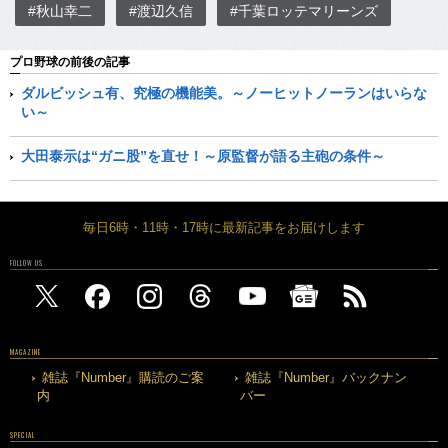
#秋山幸二
#渡辺久信
#千葉ロッテマリーンズ
プロ野球の前後の記事
ダルビッシュ有、究極の機能美。～ノーヒットノーランはいらな
い～
大田泰示は“ガニ股”を直せ！～原監督が語る主砲の条件～
毎日6時・11時・17時に最新記事をお届けします
FOLLOW US
MAGAZINE
雑誌『Number』購読のご案
雑誌『Number』バックナン
内
バー
SPECIAL