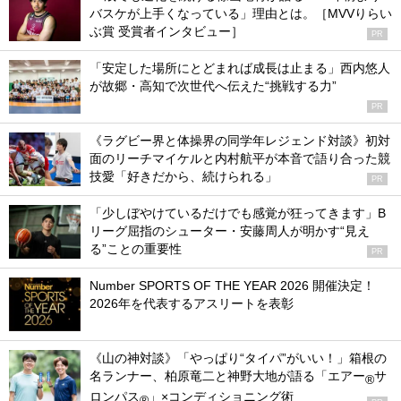
バスケが上手くなっている」理由とは。［MVVりらい
ぶ賞 受賞者インタビュー］
PR
「安定した場所にとどまれば成長は止まる」西内悠人
が故郷・高知で次世代へ伝えた“挑戦する力”
PR
《ラグビー界と体操界の同学年レジェンド対談》初対
面のリーチマイケルと内村航平が本音で語り合った競
技愛「好きだから、続けられる」
PR
「少しぼやけているだけでも感覚が狂ってきます」B
リーグ屈指のシューター・安藤周人が明かす“見え
る”ことの重要性
PR
Number SPORTS OF THE YEAR 2026 開催決定！
2026年を代表するアスリートを表彰
《山の神対談》「やっぱり“タイパ”がいい！」箱根の
名ランナー、柏原竜二と神野大地が語る「エアー
サ
®
ロンパス
」×コンディショニング術
®