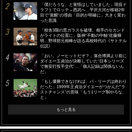
「僕だろうな、と覚悟はしていました」現役ド
ラフトでロッテ→西武へ…平沢大河が移籍2年
目で“覚醒”の理由「目的が明確に」大きく変わ
った意識
「校舎3階の窓ガラスを破壊、相手のセカンド
がライトの位置に」阪神“不動の中軸”佐藤輝
明…野球部元相棒が語る高校時代の《サトテル
伝説》
「おい、ノーヒットだぞ？」落合博満より前に
ダイエー王貞治が決断していた“日本シリーズ
で無安打投手交代”…「個人記録は関係ないん
だ」
「もし優勝できなければ、パ・リーグは終わり
だった」1999年王貞治ダイエーがつかんだ“ラ
ストチャンス”の意味「もう1リーグ制やろな、
と」
もっと見る