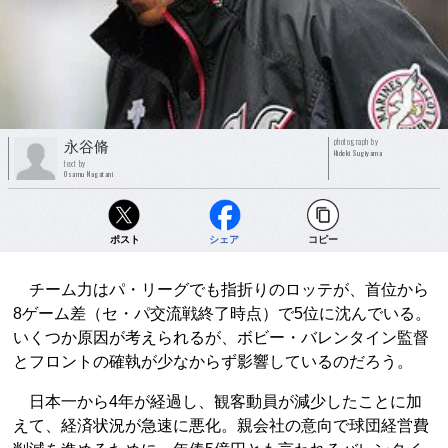
photograph by
永谷脩
Hideki Sugiyama
text by
Osamu Nagatani
ポスト
シェア
コピー
チーム力はパ・リーグでも指折りのロッテが、首位から
8ゲーム差（セ・パ交流戦終了時点）で5位に沈んでいる。
いくつか原因が考えられるが、ボビー・バレンタイン監督
とフロントの確執が少なからず影響しているのだろう。
日本一から4年が経過し、観客動員が減少したことに加
えて、経済状況が急速に悪化。親会社の意向で球団経営費