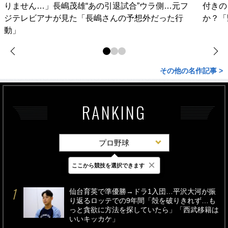
りません…」長嶋茂雄“あの引退試合”ウラ側…元フ
付きの
ジテレビアナが見た「長嶋さんの予想外だった行
か？「
動」
その他の名作記事 >
RANKING
プロ野球
×
ここから競技を選択できます
最新
24時間
週間
仙台育英で準優勝→ドラ1入団…平沢大河が振
り返るロッテでの9年間「殻を破りきれず…も
っと貪欲に方法を探していたら」「西武移籍は
いいキッカケ」