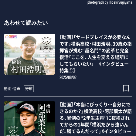
photograph by Hideki Sugiyama
あわせて読みたい
【動画】「サードプレイスが必要なん
です」横浜高校・村田浩明、39歳の指
揮官が挑む“超名門”の変革と完全
復活「ここを、人生を変える場所に
してもらいたい」 《インタビュー
特集①》
2025/08/02
野球
動画・音声
【動画】「本当にびっくり…自分にで
きるのか？」横浜高校・阿部葉太が語
る、異例の“2年生主将”に抜擢され
てからの1年間「横浜だから強いん
だ、勝てるんだって」《インタビュー