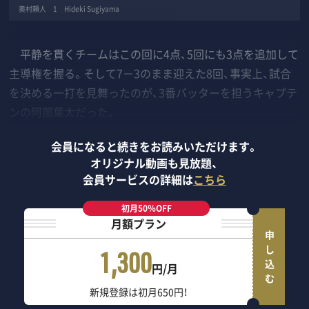
奥村頼人 1 Hideki Sugiyama
平静を貫くチームはこの回に4点、5回にも3点を追加して
主導権を握る。そして7－3のまま迎えた8回、事実上、試合
を決める一打を見舞ったのが、3番バッターを担うキャプテ
ンの阿部葉太だった。
会員になると続きをお読みいただけます。
オリジナル動画も見放題、
会員サービスの詳細は
こちら
初月50％OFF
月額プラン
申し込む
1,300
円/月
新規登録は初月650円！