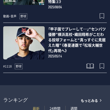
特集②》
2025/08/04
野球
動画・音声
「甲子園でプレーして…」“センバツ
優勝”横浜高校・織田翔希がこだわ
る投球フォームと“真っすぐに見据
えた瞳”《春夏連覇で「松坂大輔世
代」再現へ》
2025/05/14
野球
#1118
もっとみる
ランキング
最新
24時間
週間