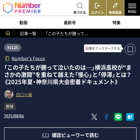
見つける
ログイン
新規登録
動画
最新号
特集
記事一覧
「この子たちが勝って...
#1125
記事を
ブックマークする
Number's Focus
「この子たちが勝って泣いたのは…」横浜高校が“ま
さかの激闘”を重ねて越えた「慢心」と「停滞」とは？
《2025年夏・神奈川県大会密着ドキュメント》
田口元義
野球
2025/08/06
雑誌ビューワーで読む