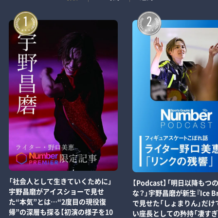
1
2
「社会人として生きていくために」
【Podcast】「明日以降もつ
宇野昌磨がアイスショーで見せ
な？」宇野昌磨が新生『Ice Br
た“本気”とは…“2度目の現役復
で見せた「しょまりん」だけ
帰”の深層も探る【初演の様子を10
い座長としての矜持「凄す