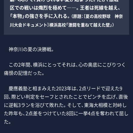
区での戦いは熾烈を極めて――。王者は死線を越え、
「本物」の強さを手に入れる。
（原題：［夏の高校野球 神奈
川大会ドキュメント］横浜高校「激闘を重ねて越えた壁」）
神奈川の夏の決勝戦。
この2年間、横浜にとってそれは、心の奥底にこびりつく
痛恨の記憶だった。
慶應義塾と相まみえた2023年は、2点リードで迎えた9
回、際どい判定をセーフとされたことでピンチを広げ、直後
に逆転3ランを浴びて敗れた。そして、東海大相模と対峙し
た昨年も、2点差をつけていた8回に一挙4点を奪われて屈し
た。