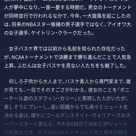
人が夢中になり、一喜一憂する時期だ。男女のトーナメント
が同時並行で行われるなかで、今年、一大旋風を起こしたの
は、将来のNBAスター候補の男子選手ではなく、アイオワ大
の女子選手、ケイトリン・クラークだった。
女子バスケ界では以前から名前を知られた存在だった
が、NCAAトーナメントで決勝まで勝ち進んだことで人気急
上昇。ふだんは女子バスケを見ない人たちをも魅了した。
何しろ子供から大人まで、バスケ素人から専門家まで、誰
が見ても、一目でそのすごさがわかる。彼女のことを「ポニ
ーテール姿のステフィン・カリー」と表現した人がいたが、
楽しそうにプレーし、遠い距離からでも楽々とシュートを
決める姿は、確かにゴールデンステイト・ウォリアーズのス
ーパースターと重なる。今大会6試合で決めた3Pシュート
の総数は32本。女子のNCAAトーナメント史上最多記録を