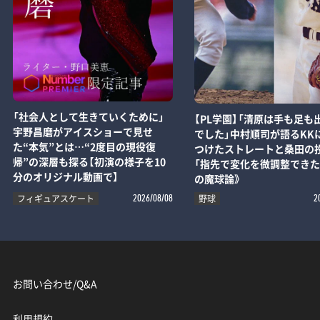
「社会人として生きていくために」
【PL学園】「清原は手も足も
宇野昌磨がアイスショーで見せ
でした」中村順司が語るKK
た“本気”とは…“2度目の現役復
つけたストレートと桑田の
帰”の深層も探る【初演の様子を10
「指先で変化を微調整できた
分のオリジナル動画で】
の魔球論》
フィギュアスケート
野球
2026/08/08
2
お問い合わせ/Q&A
利用規約