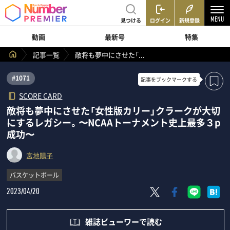
見つける
ログイン
新規登録
動画
最新号
特集
記事一覧
敵将も夢中にさせた「...
#1071
記事を
ブックマークする
SCORE CARD
敵将も夢中にさせた「女性版カリー」クラークが大切
にするレガシー。〜NCAAトーナメント史上最多３p
成功〜
宮地陽子
バスケットボール
2023/04/20
雑誌ビューワーで読む