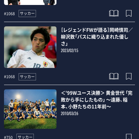
サッカー
#1068
［レジェンドFWが語る］岡崎慎司／
柳沢敦「パスに織り込まれた優し
さ」
2023/02/15
サッカー
#1068
＜'99Wユース決勝＞ 黄金世代 「完
敗から手にしたもの」 ～遠藤、稲
本、小野たちの11年前～
2010/03/26
サッカー
#750