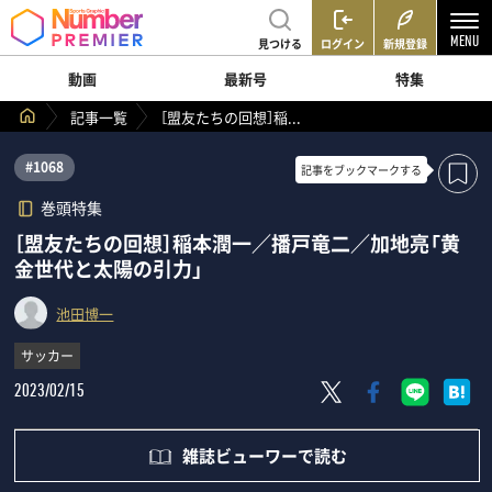
見つける
ログイン
新規登録
動画
最新号
特集
記事一覧
［盟友たちの回想］稲...
#1068
記事を
ブックマークする
巻頭特集
［盟友たちの回想］稲本潤一／播戸竜二／加地亮「黄
金世代と太陽の引力」
池田博一
サッカー
2023/02/15
雑誌ビューワーで読む