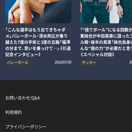
「こんな選手はもう出てきちゃダ
「“捨てボール”になる回数が
メ」バレーボール・清水邦広が乗り
東純也が中田英寿に語った
越えた7度の手術と3度の五輪「福澤
ル戦・後半の真実「純也自身
の分まで、思いを乗っけて…」《引退
んな“個の力”が必要だと思
記念インタビュー》
《スペシャル対談》
バレーボール
サッカー
2026/07/30
2
お問い合わせ/Q&A
利用規約
プライバシーポリシー