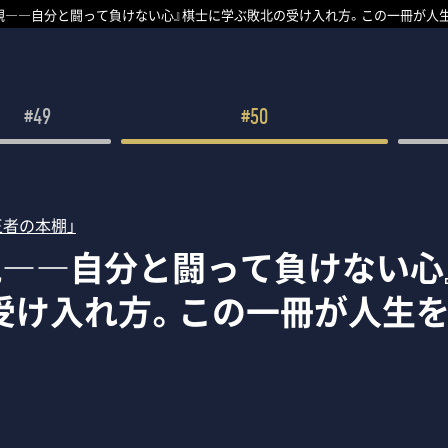
観――自分と闘って負けない心』棋士に学ぶ敗北の受け入れ方。この一冊が人
#49
#50
王者の本棚」
観――自分と闘って負けない心
受け入れ方。この一冊が人生