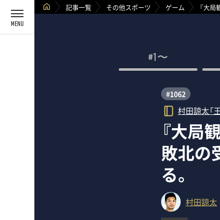
記事一覧
その他スポーツ
ゲーム
『大局
#1〜
#1062
村田諒太「
『大局
敗北の
る。
村田諒太