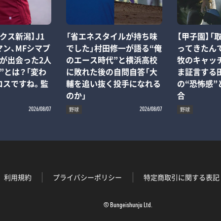
クス新潟】J1
「省エネスタイルが持ち味
【甲子園】「
ン、MFシマブ
でした」村田修一が語る“俺
ってきたん
が出会った2人
のエース時代”と横浜高校
牧のキャッ
”とは？「変わ
に敗れた後の自問自答「大
ま証言する
ロスですね。監
輔を追い抜く投手になれる
の“恐怖感
のか」
合
野球
野球
2026/08/07
2026/08/07
利用規約
プライバシーポリシー
特定商取引に関する表記
© Bungeishunju Ltd.