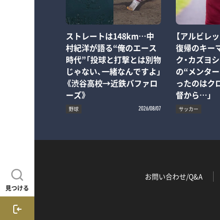
ストレートは148km…中
【アルビレッ
村紀洋が語る“俺のエース
復帰のキーマ
時代”「投球と打撃とは別物
ク・カズヨシ
じゃない、一緒なんですよ」
の“メンター
《渋谷高校→近鉄バファロ
ったのはク
ーズ》
督から…」
野球
サッカー
2026/08/07
お問い合わせ/Q&A
見つける