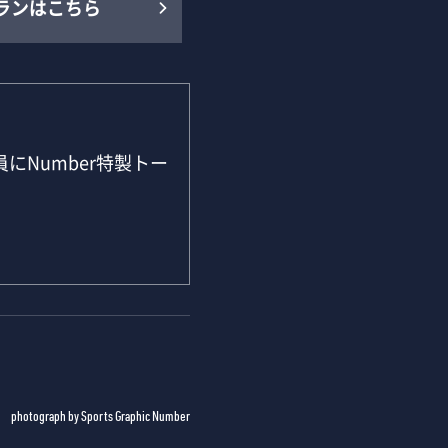
ランはこちら
にNumber特製トー
photograph by Sports Graphic Number