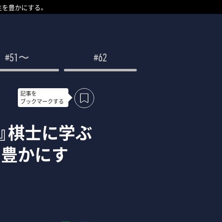
生を豊かにする。
#51〜
#62
記事を
ブックマークする
』棋士に学ぶ
を豊かにす