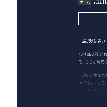
ゲーム
2022/11
選択肢は多いほ
「選択肢が多け
る。ここが現代
迷いが生まれれ
揮できなくなる
っと神経をすり