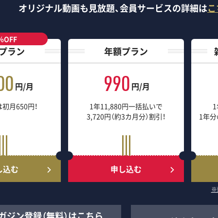
オリジナル動画も見放題、
会員サービスの詳細は
こ
％OFF
プラン
年額プラン
00
990
円/月
円/月
初月650円！
1年11,880円一括払いで
1
3,720円（約3カ月分）割引！
1年分
し込む
申し込む
※
ガジン登録（無料）はこちら