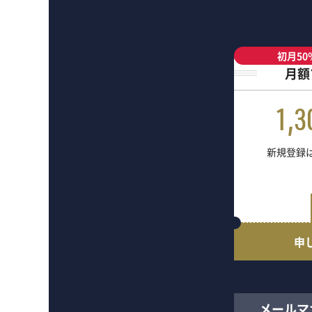
初月50
月額
1,3
新規登録は
申
メールマ