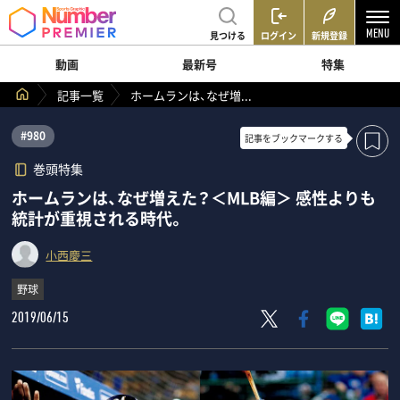
見つける
ログイン
新規登録
動画
最新号
特集
記事一覧
ホームランは、なぜ増...
#980
記事を
ブックマークする
巻頭特集
ホームランは、なぜ増えた？＜MLB編＞ 感性よりも
統計が重視される時代。
小西慶三
野球
2019/06/15