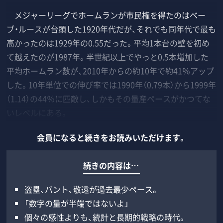
メジャーリーグでホームランが市民権を得たのはベー
ブ・ルースが台頭した1920年代だが、それでも同年代で最も
高かったのは1929年の0.55だった。平均1本台の壁を初め
て越えたのが1987年。半世紀以上でやっと0.5本増加した
平均ホームラン数が、2010年からの約10年で約41％アップ
した。10年単位での伸び率では1990年（0.79本）から1999年
（1.14）の44％に匹敵し、しかもその量産ペースがかつてな
いレベルにある。
会員になると続きをお読みいただけます。
続きの内容は…
盗塁、バント、敬遠が過去最少ペース。
「数字の量が半端ではないよ」
個々の感性よりも、統計と長期的戦略の時代。