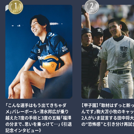
1
2
「こんな選手はもう出てきちゃダ
【甲子園】「取材はずっと断
メ」バレーボール・清水邦広が乗り
んです」駒大苫小牧のキャ
越えた7度の手術と3度の五輪「福澤
2人がいま証言する田中将
の分まで、思いを乗っけて…」《引退
の“恐怖感”と引き分け再試
記念インタビュー》