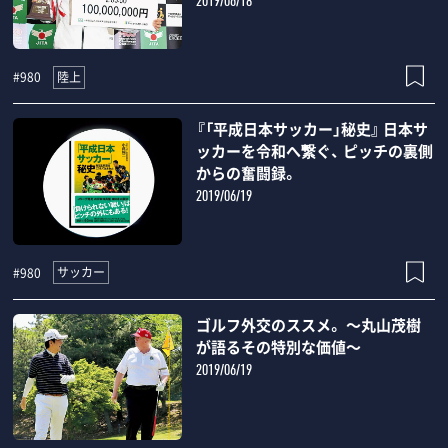
2019/06/18
陸上
#980
『「平成日本サッカー」秘史』 日本サ
ッカーを令和へ繋ぐ、 ピッチの裏側
からの奮闘録。
2019/06/19
サッカー
#980
ゴルフ外交のススメ。 ～丸山茂樹
が語るその特別な価値～
2019/06/19