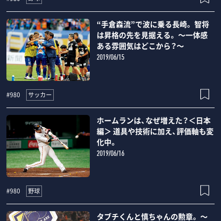
“手倉森流”で波に乗る長崎。 智将
は昇格の先を見据える。 ～一体感
ある雰囲気はどこから？～
2019/06/15
サッカー
#980
ホームランは、なぜ増えた？＜日本
編＞ 道具や技術に加え、評価軸も変
化中。
2019/06/16
野球
#980
タブチくんと慎ちゃんの勲章。 ～