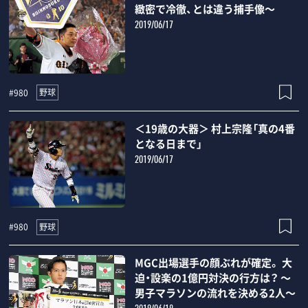
緻密で冷徹、とは違う捕手像～
2019/06/17
野球
#980
＜19歳の大器＞ 村上宗隆「真の4番
となる日まで」
2019/06/17
野球
#980
MGC出場選手の顔ぶれが確定。 大
迫・設楽の1億円対決の行方は？ ～
男子マラソンの流れを決める2人～