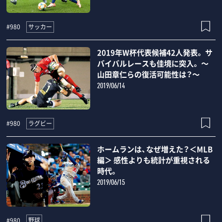
サッカー
#980
2019年W杯代表候補42人発表。 サ
バイバルレースも佳境に突入。 ～
山田章仁らの復活可能性は？～
2019/06/14
ラグビー
#980
ホームランは、なぜ増えた？＜MLB
編＞ 感性よりも統計が重視される
時代。
2019/06/15
野球
#980