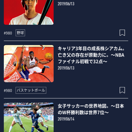
2019/06/13
野球
#980
キャリア3年目の成長株シアカム。
亡き父の存在が原動力に。 ～NBA
ファイナル初戦で32点～
2019/06/13
バスケットボール
#980
女子サッカーの世界地図。 ～日本
のW杯勝利数は世界7位～
2019/06/14