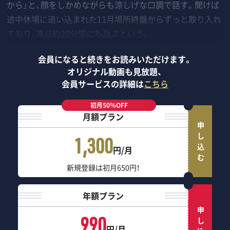
から」と、顔をしかめながらも涼しげな口調で話す。聞けば
途中休場に追い込まれた11月場所終盤からずっと取り入れ
ており、連日約20分間にも及ぶという。
会員になると続きをお読みいただけます。
オリジナル動画も見放題、
会員サービスの詳細は
こちら
初月50％OFF
月額プラン
申し込む
1,300
円/月
新規登録は初月650円！
年額プラン
申し込む
990
円/月