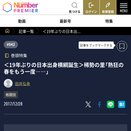
見つける
ログイン
新規登録
動画
最新号
特集
記事一覧
＜19年ぶりの日本出...
#942
記事を
ブックマークする
巻頭特集
＜19年ぶりの日本出身横綱誕生＞稀勢の里「熱狂の
春をもう一度――」
田井弘幸
格闘技
2017/12/28