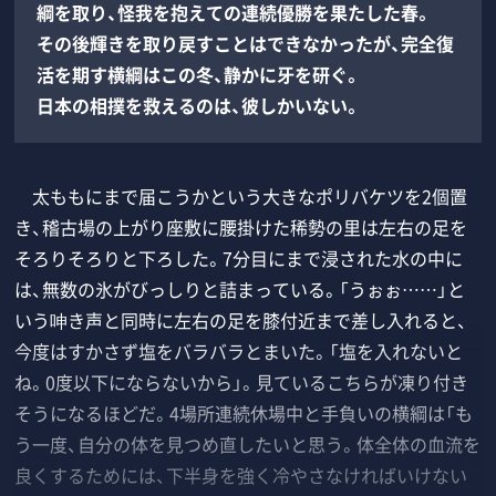
綱を取り、怪我を抱えての連続優勝を果たした春。
その後輝きを取り戻すことはできなかったが、完全復
活を期す横綱はこの冬、静かに牙を研ぐ。
日本の相撲を救えるのは、彼しかいない。
太ももにまで届こうかという大きなポリバケツを2個置
き、稽古場の上がり座敷に腰掛けた稀勢の里は左右の足を
そろりそろりと下ろした。7分目にまで浸された水の中に
は、無数の氷がびっしりと詰まっている。「うぉぉ……」と
いう呻き声と同時に左右の足を膝付近まで差し入れると、
今度はすかさず塩をバラバラとまいた。「塩を入れないと
ね。0度以下にならないから」。見ているこちらが凍り付き
そうになるほどだ。4場所連続休場中と手負いの横綱は「も
う一度、自分の体を見つめ直したいと思う。体全体の血流を
良くするためには、下半身を強く冷やさなければいけない