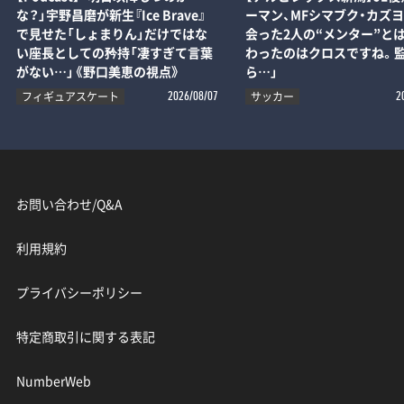
な？」宇野昌磨が新生『Ice Brave』
ーマン、MFシマブク・カズ
で見せた「しょまりん」だけではな
会った2人の“メンター”とは
い座長としての矜持「凄すぎて言葉
わったのはクロスですね。
がない…」《野口美恵の視点》
ら…」
フィギュアスケート
サッカー
2026/08/07
2
お問い合わせ/Q&A
利用規約
プライバシーポリシー
特定商取引に関する表記
NumberWeb