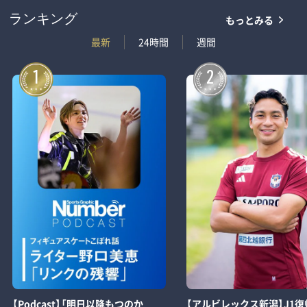
もっとみる
ランキング
最新
24時間
週間
1
2
【Podcast】「明日以降もつのか
【アルビレックス新潟】J1復