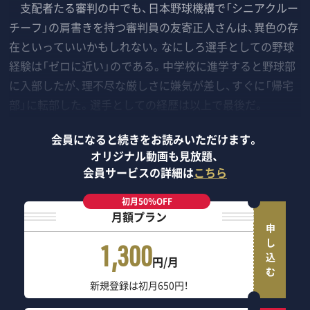
支配者たる審判の中でも、日本野球機構で「シニアクルー
チーフ」の肩書きを持つ審判員の友寄正人さんは、異色の存
在といっていいかもしれない。なにしろ選手としての野球
経験は「ゼロに近い」のである。中学校に進学すると野球部
に入部したが、理不尽な厳しさに嫌気が差し、すぐに「帰宅
部」に転部した。選手としての経歴は以上で最後だ。
会員になると続きをお読みいただけます。
オリジナル動画も見放題、
会員サービスの詳細は
こちら
初月50％OFF
月額プラン
申し込む
1,300
円/月
新規登録は初月650円！