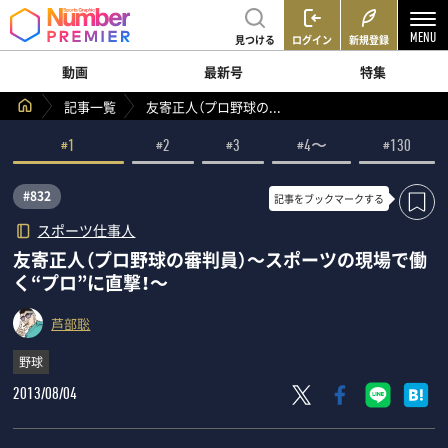
見つける
ログイン
新規登録
動画
最新号
特集
記事一覧
友寄正人（プロ野球の...
#1
#2
#3
#4〜
#130
#832
記事を
ブックマークする
スポーツ仕事人
友寄正人（プロ野球の審判員）～スポーツの現場で働
く“プロ”に直撃！～
芦部聡
野球
2013/08/04