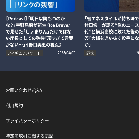
【Podcast】「明日以降もつのか
「省エネスタイルが持ち味で
な？」宇野昌磨が新生『Ice Brave』
村田修一が語る“俺のエー
で見せた「しょまりん」だけではな
代”と横浜高校に敗れた後
い座長としての矜持「凄すぎて言葉
答「大輔を追い抜く投手に
がない…」《野口美恵の視点》
か」
フィギュアスケート
野球
2026/08/07
2
お問い合わせ/Q&A
利用規約
プライバシーポリシー
特定商取引に関する表記