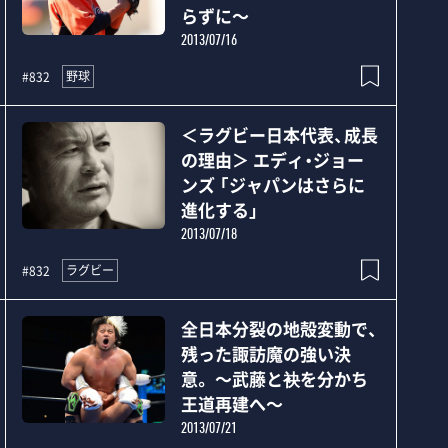
らずに～
2013/07/16
野球
#832
＜ラグビー日本代表、成長
の理由＞ エディ・ジョー
ンズ 「ジャパンはさらに
進化する」
2013/07/18
ラグビー
#832
全日本分裂の地殻変動で、
残った諏訪魔の強い決
意。 ～武藤と袂を分かち
王道再建へ～
2013/07/21