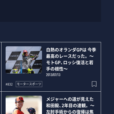
白熱のオランダGPは 今季
最高のレースだった。 ～
モトGP、ロッシ復活と若
手の根性～
2013/07/13
モータースポーツ
#832
メジャーへの道が見えた
和田毅、2年目の達観。 ～
左肘手術からの復帰は焦