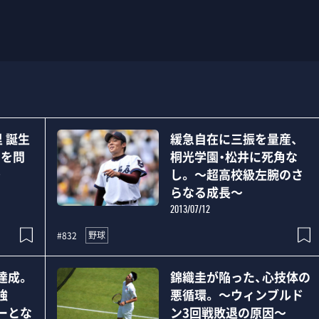
 誕生
緩急自在に三振を量産、
力を問
桐光学園・松井に死角な
～
し。 ～超高校級左腕のさ
らなる成長～
2013/07/12
野球
#832
達成。
錦織圭が陥った、心技体の
強
悪循環。 ～ウィンブルド
ーとな
ン3回戦敗退の原因～