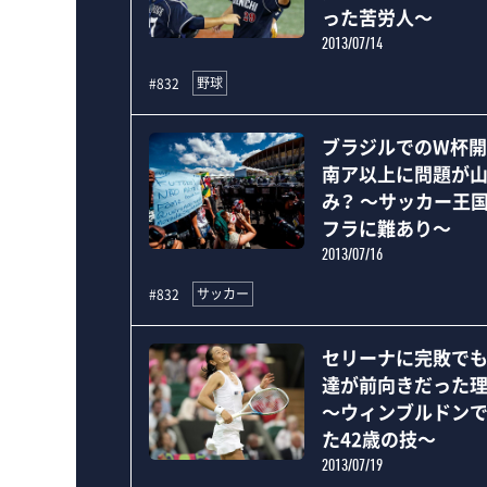
った苦労人～
2013/07/14
野球
#832
ブラジルでのW杯開
南ア以上に問題が
み？ ～サッカー王
フラに難あり～
2013/07/16
サッカー
#832
セリーナに完敗でも
達が前向きだった理
～ウィンブルドン
た42歳の技～
2013/07/19