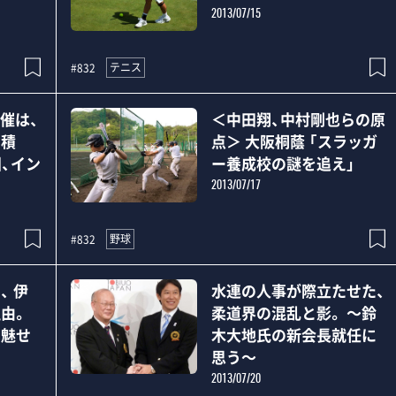
2013/07/15
テニス
#832
催は、
＜中田翔、中村剛也らの原
山積
点＞ 大阪桐蔭 「スラッガ
国、イン
ー養成校の謎を追え」
2013/07/17
野球
#832
、 伊
水連の人事が際立たせた、
由。
柔道界の混乱と影。 ～鈴
で魅せ
木大地氏の新会長就任に
思う～
2013/07/20