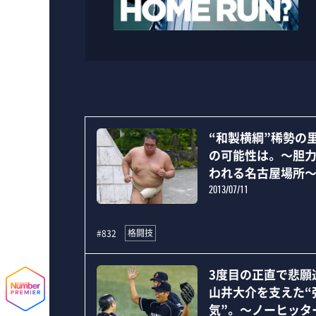
“和製横綱”稀勢の里
の可能性は。 ～胆
われる名古屋場所
2013/07/11
格闘技
#832
3度目の正直で悲願
山井大介を支えた“
気”。 ～ノーヒッタ