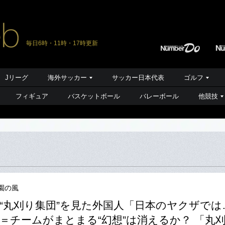
毎日6時・11時・17時更新
Jリーグ
海外サッカー
サッカー日本代表
ゴルフ
フィギュア
バスケットボール
バレーボール
他競技
園の風
“丸刈り集団”を見た外国人「日本のヤクザでは
＝チームがまとまる“幻想”は消えるか？ 「丸