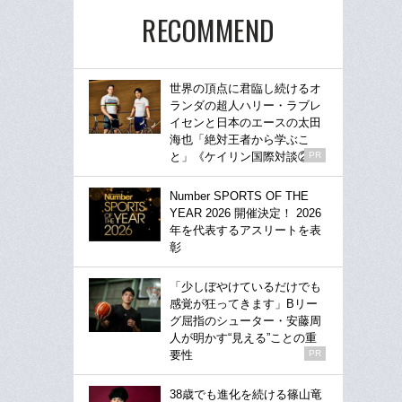
RECOMMEND
世界の頂点に君臨し続けるオ
ランダの超人ハリー・ラブレ
イセンと日本のエースの太田
海也「絶対王者から学ぶこ
と」《ケイリン国際対談②》
PR
Number SPORTS OF THE
YEAR 2026 開催決定！ 2026
年を代表するアスリートを表
彰
「少しぼやけているだけでも
感覚が狂ってきます」Bリー
グ屈指のシューター・安藤周
人が明かす“見える”ことの重
要性
PR
38歳でも進化を続ける篠山竜