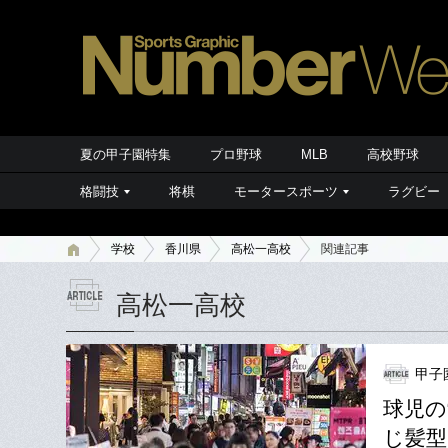
夏の甲子園特集
プロ野球
MLB
高校野球
格闘技
将棋
モータースポーツ
ラグビー
学校
香川県
高松一高校
関連記事
高松一高校
甲子
球児の
じ髪型