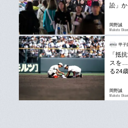
訟」か
岡野誠
Makoto Oka
甲子
「抵抗
スを…
る24
岡野誠
Makoto Oka