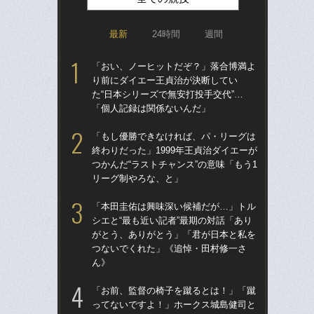
最新
24時間
週間
「おい、ノーヒットだぞ？」落合博満よ
「ア
り前にダイエー王貞治が決断してい
球
た“日本シリーズで無安打投手交代”…
す“
「個人記録は関係ないんだ」
た…
らD
「もし優勝できなければ、パ・リーグは
終わりだった」1999年王貞治ダイエーが
「
つかんだ“ラストチャンス”の意味「もう1
で
リーグ制やろな、と」
を
は
「本田圭佑は興味深い候補だが…」トル
シエと“最も近い記者”最期の対話「あり
「
がとう、ありがとう」「君が日本と私を
コー
つないでくれた」《追悼・田村修一さ
人に
ん》
で
「お前、監督の椅子を蹴るとは！」「蹴
祖父
ってないですよ！」ホークス城島健司と
北