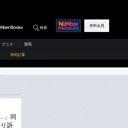
有料会員
検索
テニス
競馬
有料記事
…」同
刈り訴