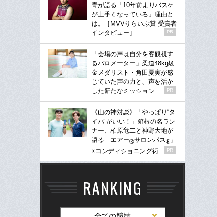
青が語る「10年前よりバスケ
が上手くなっている」理由と
は。［MVVりらいぶ賞 受賞者
インタビュー］
PR
「会場の声は自分を客観視す
るバロメーター」柔道48kg級
金メダリスト・角田夏実が感
じていた声の力と、声を活か
した新たなミッション
PR
《山の神対談》「やっぱり“タ
イパ”がいい！」箱根の名ラン
ナー、柏原竜二と神野大地が
語る「エアー
サロンパス
」
®
®
×コンディショニング術
PR
RANKING
全ての競技