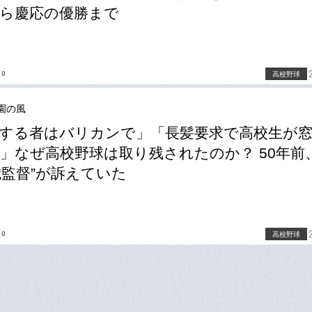
ら慶応の優勝まで
no
高校野球
園の風
する者はバリカンで」「長髪要求で高校生が
」なぜ高校野球は取り残されたのか？ 50年前
歳監督”が訴えていた
no
高校野球