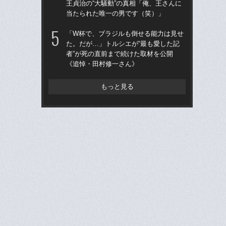
王貞治の“大騒動”の真相「俺、王さんに
へ？
当たられた唯一の男です（笑）」
ブレ
「W杯で、ブラジルも倒せる能力は見せ
「
た。だが…」トルシエが“最も愛した記
です
者”が死の直前まで続けた取材を公開
治
《追悼・田村修一さん》
「
もっと見る