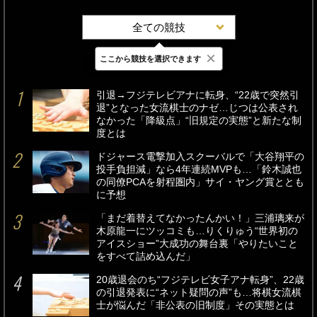
全ての競技
×
ここから競技を選択できます
最新
24時間
週間
引退→フジテレビアナに転身、“22歳で突然引
退”となった女流棋士のナゼ…じつは公表され
なかった「降級点」“旧規定の実態”と新たな制
度とは
ドジャース電撃加入スクーバルで「大谷翔平の
投手負担減」なら4年連続MVPも…「鈴木誠也
の同僚PCAを射程圏内」サイ・ヤング賞ととも
に予想
「まだ着替えてなかったんかい！」三浦璃来が
木原龍一にツッコミも…りくりゅう“世界初の
アイスショー”大成功の舞台裏「やりたいこと
をすべて詰め込んだ」
20歳退会のち“フジテレビ女子アナ転身”、22歳
の引退発表に“ネット疑問の声”も…将棋女流棋
士が悩んだ「非公表の旧制度」その実態とは