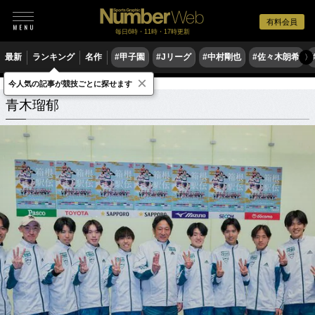
有料会員
毎日6時・11時・17時更新
最新
ランキング
名作
#甲子園
#Jリーグ
#中村剛也
#佐々木朗希
〉
×
今人気の記事が競技ごとに探せます
青木瑠郁
関連記事
青木瑠郁