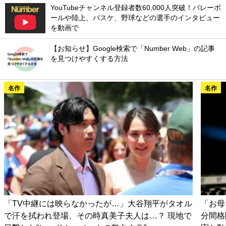
YouTubeチャンネル登録者数60,000人突破！バレーボ
ールや陸上、バスケ、野球などの選手のインタビュー
を動画で
【お知らせ】Google検索で「Number Web」の記事
を見つけやすくする方法
名作
名作
「TV中継には映らなかったが…」大谷翔平がタオル
「お母
で汗を拭われ登場、その時真美子夫人は…？ 現地で
分間格