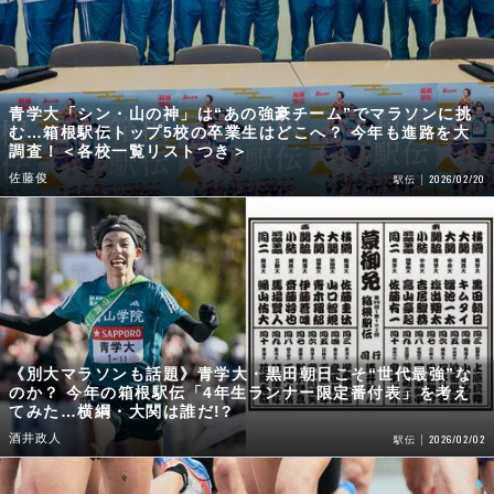
青学大「シン・山の神」は“あの強豪チーム”でマラソンに挑
む…箱根駅伝トップ5校の卒業生はどこへ？ 今年も進路を大
調査！＜各校一覧リストつき＞
佐藤俊
2026/02/20
駅伝
《別大マラソンも話題》青学大・黒田朝日こそ“世代最強”な
のか？ 今年の箱根駅伝「4年生ランナー限定番付表」を考え
てみた…横綱・大関は誰だ!?
酒井政人
2026/02/02
駅伝