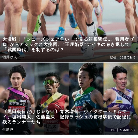
大激戦！「シューズシェア争い」で見る箱根駅伝…“着用者ゼ
ロ”からアシックス大挽回、“王座陥落”ナイキの巻き返しで
「戦国時代」を制するのは？
酒井政人
2026/01/13
駅伝
《黒田朝日だけじゃない》青木瑠郁、ヴィクター・キムタ
イ、塩出翔太、佐藤圭汰…記録ラッシュの箱根駅伝で記憶に
残るランナーたち
生島淳
2026/01/09
PR