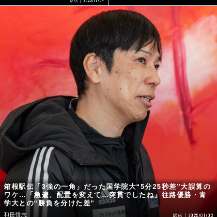
駅伝
箱根駅伝「3強の一角」だった国学院大“5分25秒差”大誤算の
ワケ…「急遽、配置を変えて…突貫でしたね」往路優勝・青
学大との“勝負を分けた差”
和田悟志
2025/01/03
駅伝