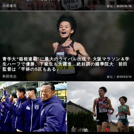
小堀隆司
2024/10/16
駅伝
青学大“箱根連覇”に最大のライバル出現？ 大阪マラソン＆学
生ハーフで優勝、下級生も大躍進…絶好調の國學院大 前田
監督は「平林の5区もある」
和田悟志
2024/03/14
駅伝