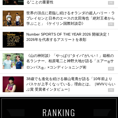
る”ことの重要性
PR
世界の頂点に君臨し続けるオランダの超人ハリー・ラ
ブレイセンと日本のエースの太田海也「絶対王者から
学ぶこと」《ケイリン国際対談②》
PR
Number SPORTS OF THE YEAR 2026 開催決定！
2026年を代表するアスリートを表彰
《山の神対談》「やっぱり“タイパ”がいい！」箱根の
名ランナー、柏原竜二と神野大地が語る「エアー
サ
®
ロンパス
」×コンディショニング術
®
PR
38歳でも進化を続ける篠山竜青が語る「10年前より
バスケが上手くなっている」理由とは。［MVVりらい
ぶ賞 受賞者インタビュー］
PR
RANKING