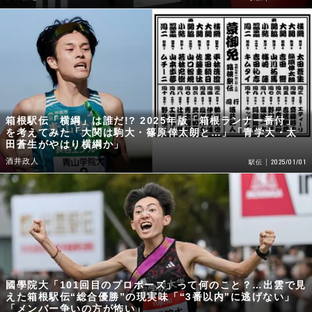
箱根駅伝「横綱」は誰だ!? 2025年版「箱根ランナー番付」
を考えてみた「大関は駒大・篠原倖太朗と…」「青学大・太
田蒼生がやはり横綱か」
酒井政人
2025/01/01
駅伝
國學院大「101回目のプロポーズ」って何のこと？…出雲で見
えた箱根駅伝“総合優勝”の現実味「“3番以内”に逃げない」
「メンバー争いの方が怖い」