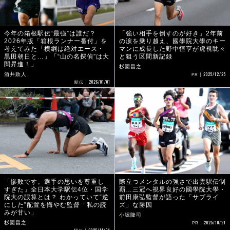
今年の箱根駅伝“最強”は誰だ？
「強い相手を倒すのが好き」2年前
2026年版「箱根ランナー番付」を
の涙を乗り越え、國學院大學のキー
考えてみた「横綱は絶対エース・
マンに成長した野中恒亨が虎視眈々
黒田朝日と…」「“山の名探偵”は大
と狙う区間新記録
関昇進！」
杉園昌之
2025/12/25
酒井政人
PR
2026/01/01
駅伝
「惨敗です。選手の思いを尊重し
際立つメンタルの強さで出雲駅伝制
すぎた」全日本大学駅伝4位・国学
覇…三冠へ視界良好の國學院大學・
院大の誤算とは？ わかっていて“逆
前田康弘監督が語った「サプライ
にした”配置を悔やむ監督「私の読
ズ」な勝因
みが甘い」
小堀隆司
2025/10/21
杉園昌之
PR
2025/11/04