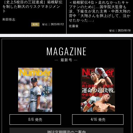
［史上5校目の三冠達成］箱根駅伝
＜箱根駅伝4位＞走れなかったキャ
を制した駒大のリスクマネジメン
プテンのために…国学院大監督も
ト
涙、下級生が見た主将・中西大翔の
背中「大翔さんを胴上げして、泣か
和田悟志
せたかった…」
2023/01/12
有料
駅伝
佐藤俊
2023/01/10
駅伝
MAGAZINE
最新号
8/6
4/16
発売
発売
雑誌定期購読のご案内