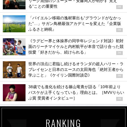
リーグ屈指のシューター・安藤周人が明かす“見え
る”ことの重要性
PR
「バイエルン移籍の逸材輩出も“グラウンドがなかっ
た”…」サガン鳥栖最強アカデミーを変えた『企業版
ふるさと納税』
PR
《ラグビー界と体操界の同学年レジェンド対談》初対
面のリーチマイケルと内村航平が本音で語り合った競
技愛「好きだから、続けられる」
PR
世界の頂点に君臨し続けるオランダの超人ハリー・ラ
ブレイセンと日本のエースの太田海也「絶対王者から
学ぶこと」《ケイリン国際対談②》
PR
38歳でも進化を続ける篠山竜青が語る「10年前より
バスケが上手くなっている」理由とは。［MVVりらい
ぶ賞 受賞者インタビュー］
PR
RANKING