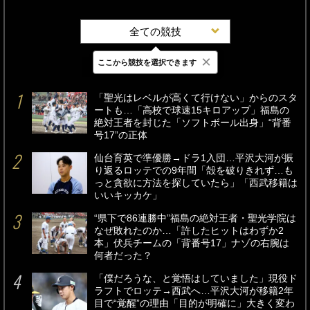
全ての競技
×
ここから競技を選択できます
最新
24時間
週間
「聖光はレベルが高くて行けない」からのスタ
ートも…「高校で球速15キロアップ」福島の
絶対王者を封じた「ソフトボール出身」“背番
号17”の正体
仙台育英で準優勝→ドラ1入団…平沢大河が振
り返るロッテでの9年間「殻を破りきれず…も
っと貪欲に方法を探していたら」「西武移籍は
いいキッカケ」
“県下で86連勝中”福島の絶対王者・聖光学院は
なぜ敗れたのか…「許したヒットはわずか2
本」伏兵チームの「背番号17」ナゾの右腕は
何者だった？
「僕だろうな、と覚悟はしていました」現役ド
ラフトでロッテ→西武へ…平沢大河が移籍2年
目で“覚醒”の理由「目的が明確に」大きく変わ