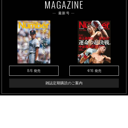
MAGAZINE
最新号
8/6
4/16
発売
発売
雑誌定期購読のご案内