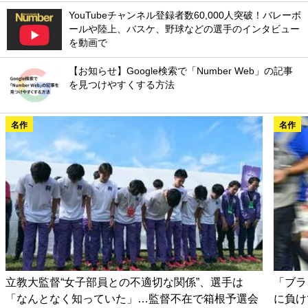
YouTubeチャンネル登録者数60,000人突破！バレーボ
ールや陸上、バスケ、野球などの選手のインタビュー
を動画で
【お知らせ】Google検索で「Number Web」の記事
を見つけやすくする方法
名作
名作
立教大監督“女子部員との不適切な関係”、選手は
「ブラ
「なんとなく知っていた」…監督不在で箱根予選会
に負け