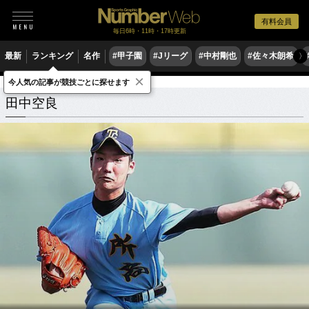
有料会員
毎日6時・11時・17時更新
最新
ランキング
名作
#甲子園
#Jリーグ
#中村剛也
#佐々木朗希
〉
×
今人気の記事が競技ごとに探せます
田中空良
関連記事
田中空良