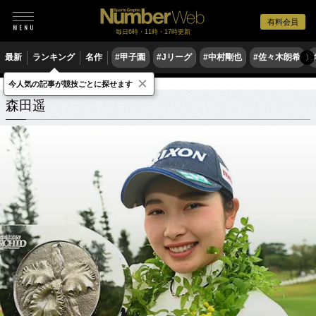
有料会員
毎日6時・11時・17時更新
最新
ランキング
名作
#甲子園
#Jリーグ
#中村剛也
#佐々木朗希
〉
×
今人気の記事が競技ごとに探せます
森田遥
関連記事
森田遥