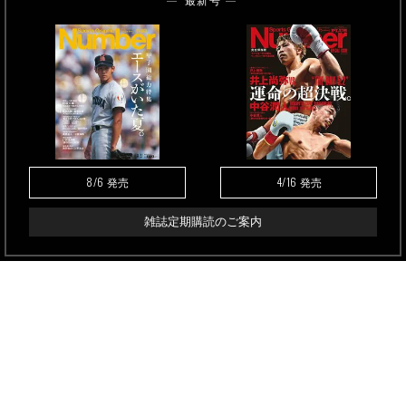
最新号
8/6
4/16
発売
発売
雑誌定期購読のご案内