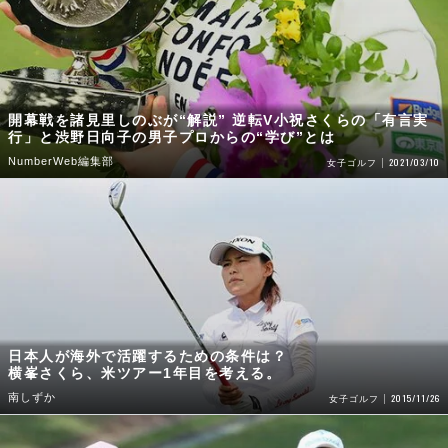
開幕戦を諸見里しのぶが“解説” 逆転V小祝さくらの「有言実
行」と渋野日向子の男子プロからの“学び”とは
NumberWeb編集部
2021/03/10
女子ゴルフ
日本人が海外で活躍するための条件は？
横峯さくら、米ツアー1年目を考える。
南しずか
2015/11/26
女子ゴルフ