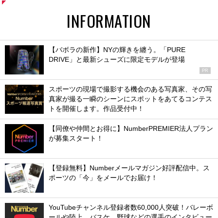
INFORMATION
【バボラの新作】NYの輝きを纏う。「PURE
DRIVE」と最新シューズに限定モデルが登場
PR
スポーツの現場で撮影する機会のある写真家、その写
真家が撮る一瞬のシーンにスポットをあてるコンテス
トを開催します。作品受付中！
【同僚や仲間とお得に】NumberPREMIER法人プラン
が募集スタート！
【登録無料】Numberメールマガジン好評配信中。ス
ポーツの「今」をメールでお届け！
YouTubeチャンネル登録者数60,000人突破！バレーボ
ールや陸上、バスケ、野球などの選手のインタビュー