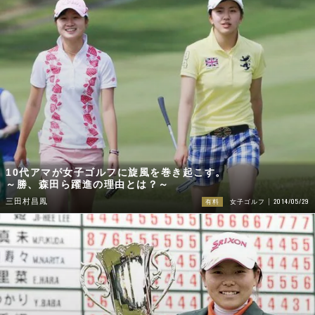
10代アマが女子ゴルフに旋風を巻き起こす。
～勝、森田ら躍進の理由とは？～
2014/05/29
三田村昌鳳
有料
女子ゴルフ