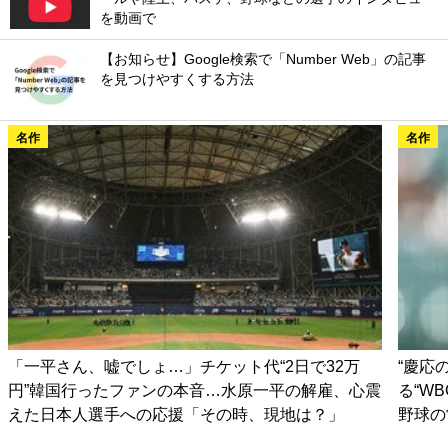
を動画で
【お知らせ】Google検索で「Number Web」の記事
を見つけやすくする方法
名作
名作
「一平さん、嘘でしょ…」チケット代“2日で32万
“慶応
円”韓国行ったファンの本音…水原一平の解雇、心震
る“W
えた日本人選手への応援「その時、現地は？」
野球の