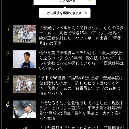
全ての競技
×
ここから競技を選択できます
最新
24時間
週間
「聖光はレベルが高くて行けない」からのスタ
ートも…「高校で球速15キロアップ」福島の
絶対王者を封じた「ソフトボール出身」“背番
号17”の正体
仙台育英で準優勝→ドラ1入団…平沢大河が振
り返るロッテでの9年間「殻を破りきれず…も
っと貪欲に方法を探していたら」「西武移籍は
いいキッカケ」
“県下で86連勝中”福島の絶対王者・聖光学院は
なぜ敗れたのか…「許したヒットはわずか2
本」伏兵チームの「背番号17」ナゾの右腕は
何者だった？
「僕だろうな、と覚悟はしていました」現役ド
ラフトでロッテ→西武へ…平沢大河が移籍2年
目で“覚醒”の理由「目的が明確に」大きく変わ
った意識
「まだ着替えてなかったんかい！」三浦璃来が