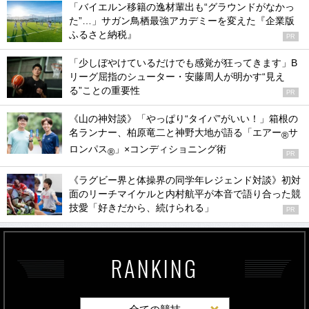
「バイエルン移籍の逸材輩出も“グラウンドがなかっ
た”…」サガン鳥栖最強アカデミーを変えた『企業版
ふるさと納税』
PR
「少しぼやけているだけでも感覚が狂ってきます」B
リーグ屈指のシューター・安藤周人が明かす“見え
る”ことの重要性
PR
《山の神対談》「やっぱり“タイパ”がいい！」箱根の
名ランナー、柏原竜二と神野大地が語る「エアー
サ
®
ロンパス
」×コンディショニング術
®
PR
《ラグビー界と体操界の同学年レジェンド対談》初対
面のリーチマイケルと内村航平が本音で語り合った競
技愛「好きだから、続けられる」
PR
RANKING