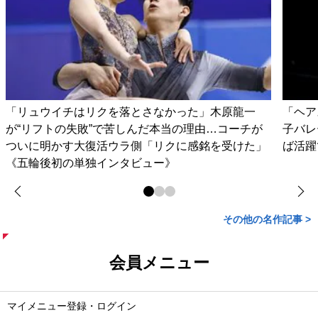
「リュウイチはリクを落とさなかった」木原龍一
「ヘア
が“リフトの失敗”で苦しんだ本当の理由…コーチが
子バレ
ついに明かす大復活ウラ側「リクに感銘を受けた」
ば活躍
《五輪後初の単独インタビュー》
その他の名作記事 >
会員メニュー
マイメニュー登録・ログイン