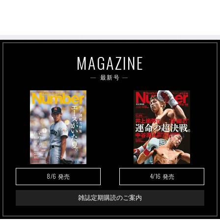
MAGAZINE
最新号
8/6
4/16
発売
発売
雑誌定期購読のご案内