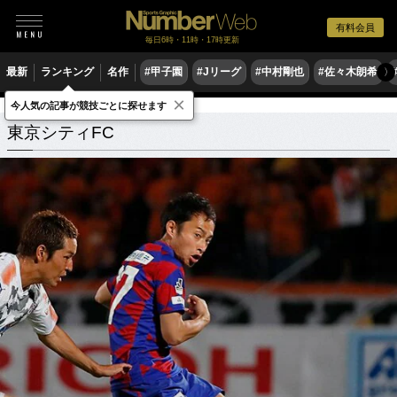
有料会員
毎日6時・11時・17時更新
最新
ランキング
名作
#甲子園
#Jリーグ
#中村剛也
#佐々木朗希
〉
×
今人気の記事が競技ごとに探せます
東京シティFC
関連記事
東京シティFC