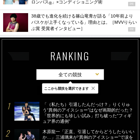
ロンパス
」×コンディショニング術
®
PR
38歳でも進化を続ける篠山竜青が語る「10年前より
バスケが上手くなっている」理由とは。［MVVりらい
ぶ賞 受賞者インタビュー］
PR
RANKING
全ての競技
×
ここから競技を選択できます
最新
24時間
週間
「（私たち）引退したんだっけ？」りくりゅ
う“異例のアイスショー”はなぜ画期的だった？
「世界的にも珍しい試み」打ち破った“フィギ
ュア界の通例”
木原龍一「正直、引退してからどうしたらいい
か…」三浦璃来が“異例のアイスショー”で涙を