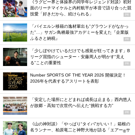
《ラグビー界と体操界の同学年レジェンド対談》初対
面のリーチマイケルと内村航平が本音で語り合った競
技愛「好きだから、続けられる」
PR
「バイエルン移籍の逸材輩出も“グラウンドがなかっ
た”…」サガン鳥栖最強アカデミーを変えた『企業版
ふるさと納税』
PR
「少しぼやけているだけでも感覚が狂ってきます」B
リーグ屈指のシューター・安藤周人が明かす“見え
る”ことの重要性
PR
Number SPORTS OF THE YEAR 2026 開催決定！
2026年を代表するアスリートを表彰
「安定した場所にとどまれば成長は止まる」西内悠人
が故郷・高知で次世代へ伝えた“挑戦する力”
PR
《山の神対談》「やっぱり“タイパ”がいい！」箱根の
名ランナー、柏原竜二と神野大地が語る「エアー
サ
®