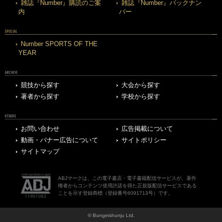
雑誌『Number』購読のご案
雑誌『Number』バックナン
内
バー
SPECIAL
Number SPORTS OF THE
YEAR
ARCHIVE
競技から探す
大会から探す
著者から探す
学校から探す
OTHERS
お問い合わせ
広告掲載について
動画・バナー広告について
サイトポリシー
サイトマップ
ABJマークは、この電子書店・電子書籍配信サービスが、著作
権者からコンテンツ使用許諾を得た正規版配信サービスである
ことを示す登録商標（登録番号6091713号）です。
© Bungeishunju Ltd.