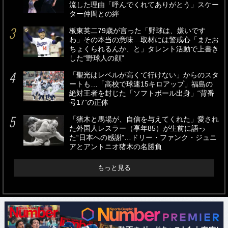
流した理由「呼んでくれてありがとう」スケー
ター仲間との絆
板東英二79歳が言った「野球は、嫌いです
わ」その本当の意味…取材には警戒心「またお
ちょくられるんか、と」タレント活動で上書き
した“野球人の顔”
「聖光はレベルが高くて行けない」からのスタ
ートも…「高校で球速15キロアップ」福島の
絶対王者を封じた「ソフトボール出身」“背番
号17”の正体
「猪木と馬場が、自信を与えてくれた」愛され
た外国人レスラー（享年85）が生前に語っ
た“日本への感謝”…ドリー・ファンク・ジュニ
アとアントニオ猪木の名勝負
もっと見る