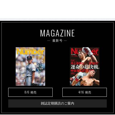
MAGAZINE
最新号
8/6
4/16
発売
発売
雑誌定期購読のご案内