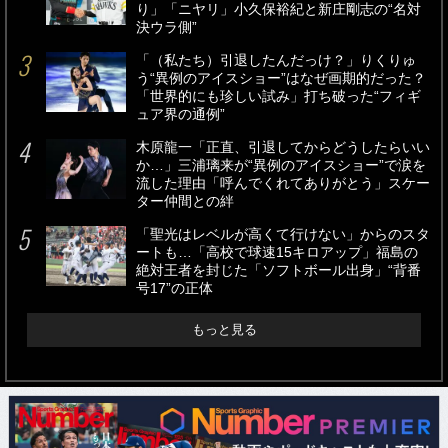
り」「ニヤリ」小久保裕紀と新庄剛志の“名対
決ウラ側”
「（私たち）引退したんだっけ？」りくりゅ
う“異例のアイスショー”はなぜ画期的だった？
「世界的にも珍しい試み」打ち破った“フィギ
ュア界の通例”
木原龍一「正直、引退してからどうしたらいい
か…」三浦璃来が“異例のアイスショー”で涙を
流した理由「呼んでくれてありがとう」スケー
ター仲間との絆
「聖光はレベルが高くて行けない」からのスタ
ートも…「高校で球速15キロアップ」福島の
絶対王者を封じた「ソフトボール出身」“背番
号17”の正体
もっと見る