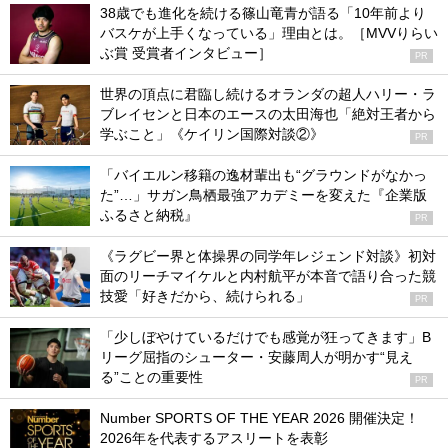
38歳でも進化を続ける篠山竜青が語る「10年前より
バスケが上手くなっている」理由とは。［MVVりらい
ぶ賞 受賞者インタビュー］
PR
世界の頂点に君臨し続けるオランダの超人ハリー・ラ
ブレイセンと日本のエースの太田海也「絶対王者から
学ぶこと」《ケイリン国際対談②》
PR
「バイエルン移籍の逸材輩出も“グラウンドがなかっ
た”…」サガン鳥栖最強アカデミーを変えた『企業版
ふるさと納税』
PR
《ラグビー界と体操界の同学年レジェンド対談》初対
面のリーチマイケルと内村航平が本音で語り合った競
技愛「好きだから、続けられる」
PR
「少しぼやけているだけでも感覚が狂ってきます」B
リーグ屈指のシューター・安藤周人が明かす“見え
る”ことの重要性
PR
Number SPORTS OF THE YEAR 2026 開催決定！
2026年を代表するアスリートを表彰