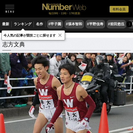
有料会員
毎日6時・11時・17時更新
最新
ランキング
名作
#甲子園
#張本智和
#平野佳寿
#前田悠伍
#
〉
×
今人気の記事が競技ごとに探せます
志方文典
関連記事
志方文典