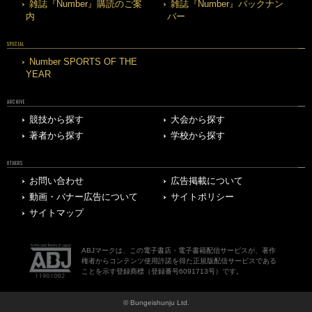
雑誌『Number』購読のご案
雑誌『Number』バックナン
内
バー
SPECIAL
Number SPORTS OF THE
YEAR
ARCHIVE
競技から探す
大会から探す
著者から探す
学校から探す
OTHERS
お問い合わせ
広告掲載について
動画・バナー広告について
サイトポリシー
サイトマップ
ABJマークは、この電子書店・電子書籍配信サービスが、著作
権者からコンテンツ使用許諾を得た正規版配信サービスである
ことを示す登録商標（登録番号6091713号）です。
© Bungeishunju Ltd.