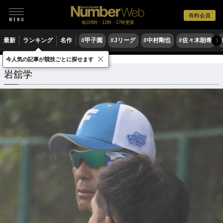
有料会員
毎日6時・11時・17時更新
最新
ランキング
名作
#甲子園
#Jリーグ
#中村剛也
#佐々木朗希
〉
×
今人気の記事が競技ごとに探せます
岩舘学
関連記事
岩舘学