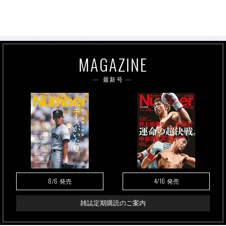
MAGAZINE
最新号
8/6
4/16
発売
発売
雑誌定期購読のご案内