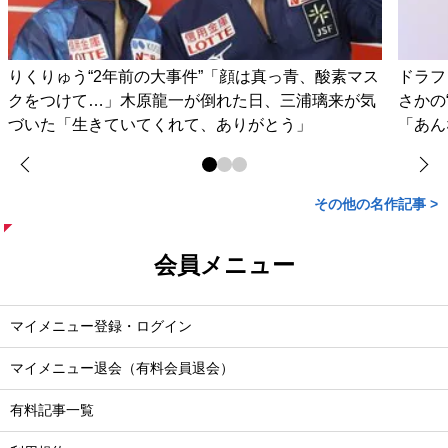
りくりゅう“2年前の大事件”「顔は真っ青、酸素マス
ドラフ
クをつけて…」木原龍一が倒れた日、三浦璃来が気
さかの
づいた「生きていてくれて、ありがとう」
「あん
その他の名作記事 >
会員メニュー
マイメニュー登録・ログイン
マイメニュー退会（有料会員退会）
有料記事一覧