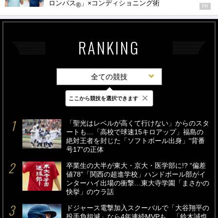
ロンパス
」×コンディショニング術
®
PR
RANKING
全ての競技
×
ここから競技を選択できます
最新
24時間
週間
「聖光はレベルが高くて行けない」からのスタ
ートも…「高校で球速15キロアップ」福島の
絶対王者を封じた「ソフトボール出身」“背番
号17”の正体
卒業生の大半が東大・京大・医学部に!? “偏差
値78”「関西の超進学校」ハンドボール部がイ
ンターハイ出場の衝撃…東大寺学園「まさかの
快挙」のウラ話
ドジャース電撃加入スクーバルで「大谷翔平の
投手負担減」なら4年連続MVPも…「鈴木誠也