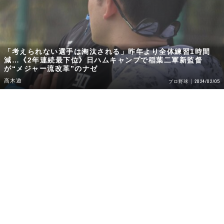
「考えられない選手は淘汰される」昨年より全体練習1時間
減…《2年連続最下位》日ハムキャンプで稲葉二軍新監督
が“メジャー流改革”のナゼ
高木遊
2024/02/05
プロ野球