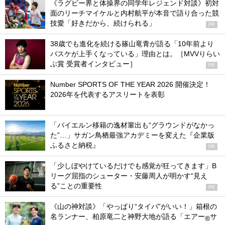
《ラグビー界と体操界の同学年レジェンド対談》初対
面のリーチマイケルと内村航平が本音で語り合った競
技愛「好きだから、続けられる」
PR
38歳でも進化を続ける篠山竜青が語る「10年前より
バスケが上手くなっている」理由とは。［MVVりらい
ぶ賞 受賞者インタビュー］
PR
Number SPORTS OF THE YEAR 2026 開催決定！
2026年を代表するアスリートを表彰
「バイエルン移籍の逸材輩出も“グラウンドがなかっ
た”…」サガン鳥栖最強アカデミーを変えた『企業版
ふるさと納税』
PR
「少しぼやけているだけでも感覚が狂ってきます」B
リーグ屈指のシューター・安藤周人が明かす“見え
る”ことの重要性
PR
《山の神対談》「やっぱり“タイパ”がいい！」箱根の
名ランナー、柏原竜二と神野大地が語る「エアー
サ
®