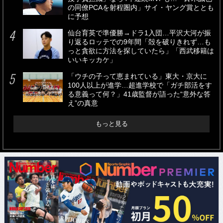
の同僚PCAを射程圏内」サイ・ヤング賞ととも
に予想
仙台育英で準優勝→ドラ1入団…平沢大河が振
り返るロッテでの9年間「殻を破りきれず…も
っと貪欲に方法を探していたら」「西武移籍は
いいキッカケ」
「ウチの子って恵まれている」東大・京大に
100人以上が進学…超進学校で「ガチ部活をす
る意義って何？」41歳監督が語った“意外な答
え”の真意
もっと見る