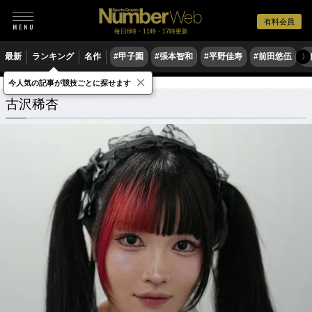
有料会員
毎日6時・11時・17時更新
最新
ランキング
名作
#甲子園
#張本智和
#平野佳寿
#前田悠伍
#
〉
×
今人気の記事が競技ごとに探せます
古沢稀杏
関連記事
古沢稀杏