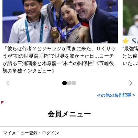
「彼らは何者？とジャッジが聞きに来た」りくりゅ
“最強
うが“初の世界選手権”で世界を驚かせた日…コーチ
けは違
が語る三浦璃来と木原龍一“本当の関係性”《五輪後
いた…
初の単独インタビュー》
その他の名作記事 >
会員メニュー
マイメニュー登録・ログイン