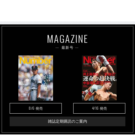
MAGAZINE
最新号
8/6
4/16
発売
発売
雑誌定期購読のご案内