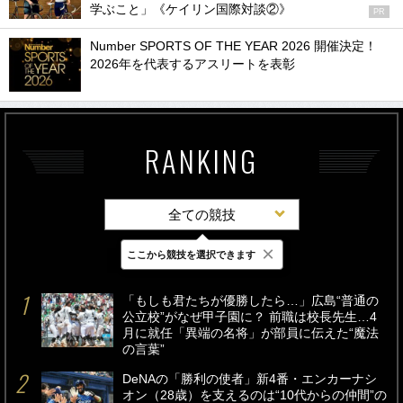
学ぶこと」《ケイリン国際対談②》
PR
Number SPORTS OF THE YEAR 2026 開催決定！
2026年を代表するアスリートを表彰
RANKING
全ての競技
×
ここから競技を選択できます
最新
24時間
週間
「もしも君たちが優勝したら…」広島“普通の
公立校”がなぜ甲子園に？ 前職は校長先生…4
月に就任「異端の名将」が部員に伝えた“魔法
の言葉”
DeNAの「勝利の使者」新4番・エンカーナシ
オン（28歳）を支えるのは“10代からの仲間”の