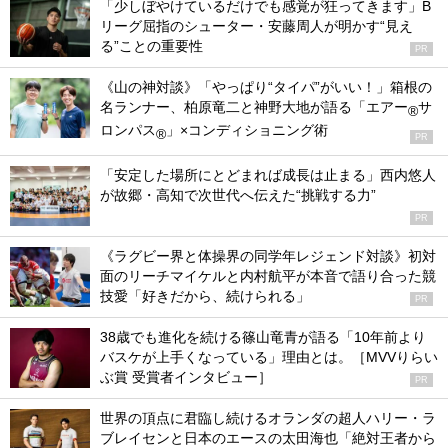
「少しぼやけているだけでも感覚が狂ってきます」B
リーグ屈指のシューター・安藤周人が明かす“見え
る”ことの重要性
PR
《山の神対談》「やっぱり“タイパ”がいい！」箱根の
名ランナー、柏原竜二と神野大地が語る「エアー
サ
®
ロンパス
」×コンディショニング術
®
PR
「安定した場所にとどまれば成長は止まる」西内悠人
が故郷・高知で次世代へ伝えた“挑戦する力”
PR
《ラグビー界と体操界の同学年レジェンド対談》初対
面のリーチマイケルと内村航平が本音で語り合った競
技愛「好きだから、続けられる」
PR
38歳でも進化を続ける篠山竜青が語る「10年前より
バスケが上手くなっている」理由とは。［MVVりらい
ぶ賞 受賞者インタビュー］
PR
世界の頂点に君臨し続けるオランダの超人ハリー・ラ
ブレイセンと日本のエースの太田海也「絶対王者から