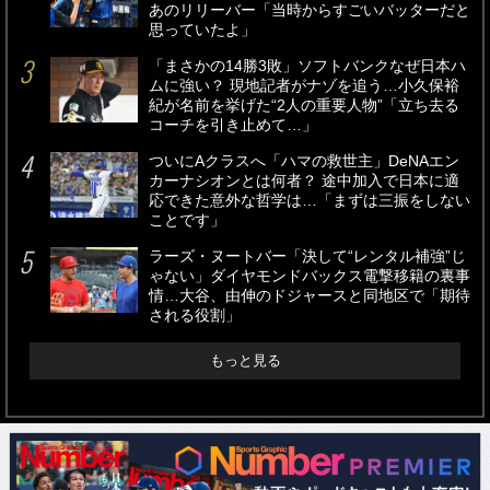
あのリリーバー「当時からすごいバッターだと
思っていたよ」
「まさかの14勝3敗」ソフトバンクなぜ日本ハ
ムに強い？ 現地記者がナゾを追う…小久保裕
紀が名前を挙げた“2人の重要人物”「立ち去る
コーチを引き止めて…」
ついにAクラスへ「ハマの救世主」DeNAエン
カーナシオンとは何者？ 途中加入で日本に適
応できた意外な哲学は…「まずは三振をしない
ことです」
ラーズ・ヌートバー「決して“レンタル補強”じ
ゃない」ダイヤモンドバックス電撃移籍の裏事
情…大谷、由伸のドジャースと同地区で「期待
される役割」
もっと見る