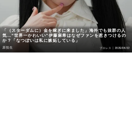
「（スターダムに）金を稼ぎに来ました」海外でも抜群の人
気…“世界一かわいい”伊藤麻希はなぜファンを惹きつけるの
か？「なつぽいは私に嫉妬している」
原悦生
2026/04/22
プロレス