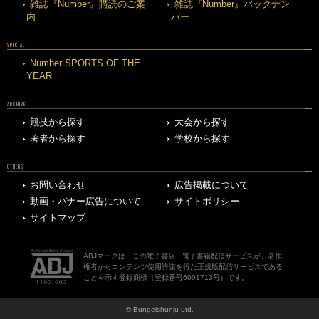
雑誌『Number』購読のご案
雑誌『Number』バックナン
内
バー
SPECIAL
Number SPORTS OF THE
YEAR
ARCHIVE
競技から探す
大会から探す
著者から探す
学校から探す
OTHERS
お問い合わせ
広告掲載について
動画・バナー広告について
サイトポリシー
サイトマップ
ABJマークは、この電子書店・電子書籍配信サービスが、著作
権者からコンテンツ使用許諾を得た正規版配信サービスである
ことを示す登録商標（登録番号6091713号）です。
© Bungeishunju Ltd.