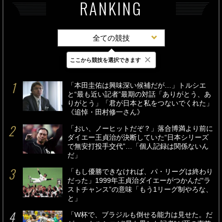
RANKING
全ての競技
×
ここから競技を選択できます
最新
24時間
週間
「本田圭佑は興味深い候補だが…」トルシエ
と“最も近い記者”最期の対話「ありがとう、あ
りがとう」「君が日本と私をつないでくれた」
《追悼・田村修一さん》
「おい、ノーヒットだぞ？」落合博満より前に
ダイエー王貞治が決断していた“日本シリーズ
で無安打投手交代”…「個人記録は関係ないん
だ」
「もし優勝できなければ、パ・リーグは終わり
だった」1999年王貞治ダイエーがつかんだ“ラ
ストチャンス”の意味「もう1リーグ制やろな、
と」
「W杯で、ブラジルも倒せる能力は見せた。だ