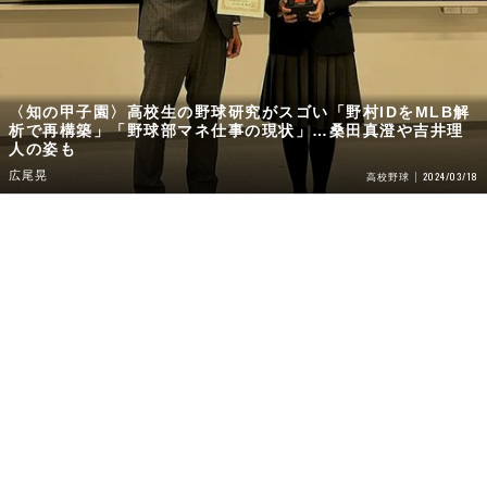
〈知の甲子園〉高校生の野球研究がスゴい「野村IDをMLB解
析で再構築」「野球部マネ仕事の現状」…桑田真澄や吉井理
人の姿も
広尾晃
2024/03/18
高校野球