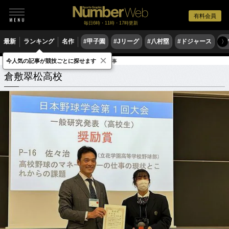
有料会員
毎日6時・11時・17時更新
最新
ランキング
名作
#甲子園
#Jリーグ
#八村塁
#ドジャース
#
〉
×
今人気の記事が競技ごとに探せます
学校
岡山県
倉敷翠松高校
関連記事
倉敷翠松高校