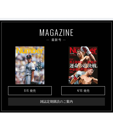
MAGAZINE
最新号
8/6
4/16
発売
発売
雑誌定期購読のご案内