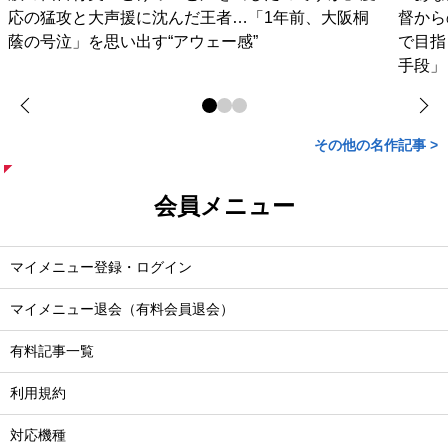
応の猛攻と大声援に沈んだ王者…「1年前、大阪桐
督から
蔭の号泣」を思い出す“アウェー感”
で目指
手段」
その他の名作記事 >
会員メニュー
マイメニュー登録・ログイン
マイメニュー退会（有料会員退会）
有料記事一覧
利用規約
対応機種