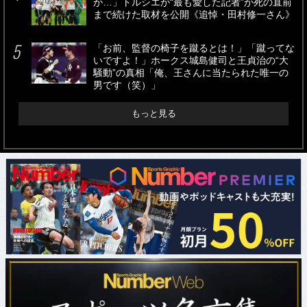
が…」トルシエが“最も愛した記者”が死の直前
まで続けた取材を公開《追悼・田村修一さん》
「お前、監督の椅子を蹴るとは！」「蹴ってな
いですよ！」ホークス城島健司と王貞治の“大
騒動”の真相「俺、王さんに当たられた唯一の
男です（笑）」
もっと見る