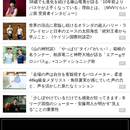
38歳でも進化を続ける篠山竜青が語る「10年前より
バスケが上手くなっている」理由とは。［MVVりらい
ぶ賞 受賞者インタビュー］
PR
世界の頂点に君臨し続けるオランダの超人ハリー・ラ
ブレイセンと日本のエースの太田海也「絶対王者から
学ぶこと」《ケイリン国際対談②》
PR
《山の神対談》「やっぱり“タイパ”がいい！」箱根の
名ランナー、柏原竜二と神野大地が語る「エアー
サ
®
ロンパス
」×コンディショニング術
®
PR
「会場の声は自分を客観視するバロメーター」柔道
48kg級金メダリスト・角田夏実が感じていた声の力
と、声を活かした新たなミッション
PR
「少しぼやけているだけでも感覚が狂ってきます」B
リーグ屈指のシューター・安藤周人が明かす“見え
る”ことの重要性
PR