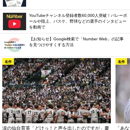
YouTubeチャンネル登録者数60,000人突破！バレーボ
ールや陸上、バスケ、野球などの選手のインタビュー
を動画で
【お知らせ】Google検索で「Number Web」の記事
を見つけやすくする方法
名作
名作
涙の仙台育英「どけっ！と声を出したのですが」慶
「あな