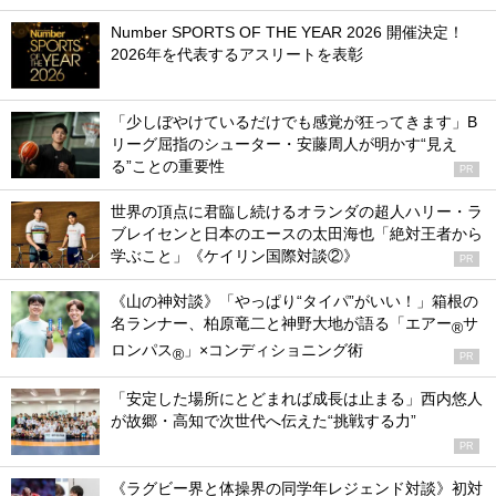
Number SPORTS OF THE YEAR 2026 開催決定！
2026年を代表するアスリートを表彰
「少しぼやけているだけでも感覚が狂ってきます」B
リーグ屈指のシューター・安藤周人が明かす“見え
る”ことの重要性
PR
世界の頂点に君臨し続けるオランダの超人ハリー・ラ
ブレイセンと日本のエースの太田海也「絶対王者から
学ぶこと」《ケイリン国際対談②》
PR
《山の神対談》「やっぱり“タイパ”がいい！」箱根の
名ランナー、柏原竜二と神野大地が語る「エアー
サ
®
ロンパス
」×コンディショニング術
®
PR
「安定した場所にとどまれば成長は止まる」西内悠人
が故郷・高知で次世代へ伝えた“挑戦する力”
PR
《ラグビー界と体操界の同学年レジェンド対談》初対