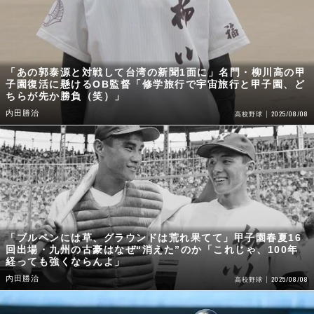
「あの郭泰源と対戦して台湾の新聞1面に」名門・柳川高の甲
子園復活に懸けるOB監督「修学旅行で宇宙旅行と甲子園、ど
ちらが先か勝負（笑）」
内田勝治
2025/08/08
高校野球
「ブルペンには草、グラウンドは荒れ果てて」甲子園春夏16
回出場・九州の古豪はなぜ“消えた”のか「これじゃ、100年
経っても強くならんよ」
内田勝治
2025/08/08
高校野球