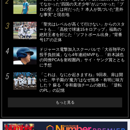
てなかった“四国の天才少年”がぶつかった「プ
ロの壁」とは何だった？ 本人が気づいた“意外
な事実”と現在地
「聖光はレベルが高くて行けない」からのスタ
ートも…「高校で球速15キロアップ」福島の
絶対王者を封じた「ソフトボール出身」“背番
号17”の正体
ドジャース電撃加入スクーバルで「大谷翔平の
投手負担減」なら4年連続MVPも…「鈴木誠也
の同僚PCAを射程圏内」サイ・ヤング賞ととも
に予想
「これは、なにか起きますね」9回表、扉は開
いた…甲子園の“魔力”はなぜ熊本・有明に味方
した？ 蘇る「令和最強チームの敗戦」「逆転
のPL」の記憶
もっと見る