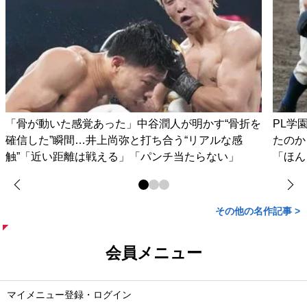
「骨が動いた感覚あった」中谷潤人が明かす“骨折を
PL学
確信した”瞬間…井上尚弥と打ち合う“リアルな感
たのか
触”「近い距離は戦える」「パンチ当たらない」
「ほん
その他の名作記事 >
会員メニュー
マイメニュー登録・ログイン