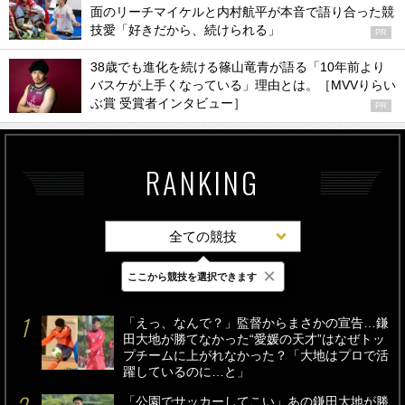
面のリーチマイケルと内村航平が本音で語り合った競
技愛「好きだから、続けられる」
PR
38歳でも進化を続ける篠山竜青が語る「10年前より
バスケが上手くなっている」理由とは。［MVVりらい
ぶ賞 受賞者インタビュー］
PR
RANKING
全ての競技
×
ここから競技を選択できます
最新
24時間
週間
「えっ、なんで？」監督からまさかの宣告…鎌
田大地が勝てなかった“愛媛の天才”はなぜトッ
プチームに上がれなかった？「大地はプロで活
躍しているのに…と」
「公園でサッカーしてこい」あの鎌田大地が勝