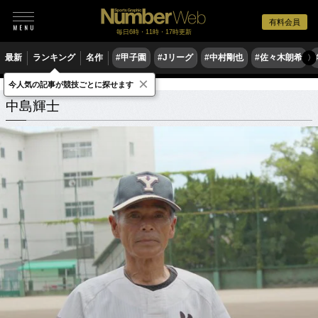
有料会員
毎日6時・11時・17時更新
最新
ランキング
名作
#甲子園
#Jリーグ
#中村剛也
#佐々木朗希
〉
×
今人気の記事が競技ごとに探せます
中島輝士
関連記事
中島輝士