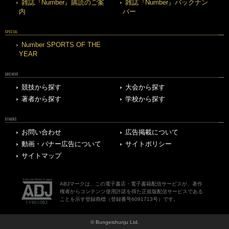
雑誌『Number』購読のご案
雑誌『Number』バックナン
内
バー
SPECIAL
Number SPORTS OF THE
YEAR
ARCHIVE
競技から探す
大会から探す
著者から探す
学校から探す
OTHERS
お問い合わせ
広告掲載について
動画・バナー広告について
サイトポリシー
サイトマップ
ABJマークは、この電子書店・電子書籍配信サービスが、著作
権者からコンテンツ使用許諾を得た正規版配信サービスである
ことを示す登録商標（登録番号6091713号）です。
© Bungeishunju Ltd.