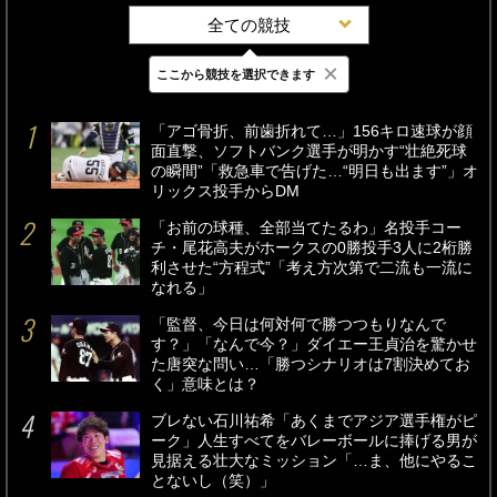
全ての競技
×
ここから競技を選択できます
最新
24時間
週間
「アゴ骨折、前歯折れて…」156キロ速球が顔
面直撃、ソフトバンク選手が明かす“壮絶死球
の瞬間”「救急車で告げた…“明日も出ます”」オ
リックス投手からDM
「お前の球種、全部当てたるわ」名投手コー
チ・尾花高夫がホークスの0勝投手3人に2桁勝
利させた“方程式”「考え方次第で二流も一流に
なれる」
「監督、今日は何対何で勝つつもりなんで
す？」「なんで今？」ダイエー王貞治を驚かせ
た唐突な問い…「勝つシナリオは7割決めてお
く」意味とは？
ブレない石川祐希「あくまでアジア選手権がピ
ーク」人生すべてをバレーボールに捧げる男が
見据える壮大なミッション「…ま、他にやるこ
とないし（笑）」