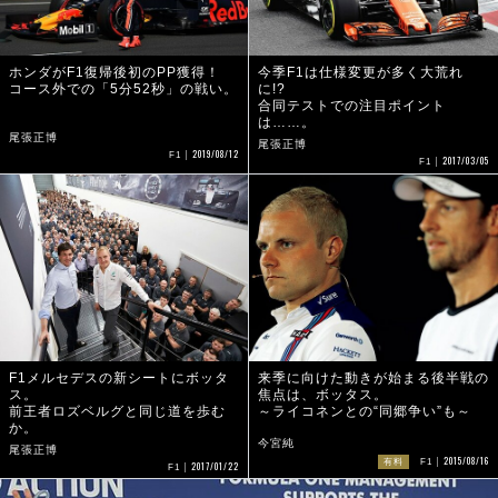
ホンダがF1復帰後初のPP獲得！
今季F1は仕様変更が多く大荒れ
コース外での「5分52秒」の戦い。
に!?
合同テストでの注目ポイント
は……。
尾張正博
尾張正博
2019/08/12
F1
2017/03/05
F1
F1メルセデスの新シートにボッタ
来季に向けた動きが始まる後半戦の
ス。
焦点は、ボッタス。
前王者ロズベルグと同じ道を歩む
～ライコネンとの“同郷争い”も～
か。
今宮純
尾張正博
2015/08/16
有料
F1
2017/01/22
F1