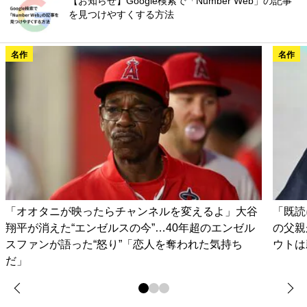
【お知らせ】Google検索で「Number Web」の記事
を見つけやすくする方法
名作
名作
「オオタニが映ったらチャンネルを変えるよ」大谷
「既読
翔平が消えた“エンゼルスの今”…40年超のエンゼル
の父親
スファンが語った“怒り”「恋人を奪われた気持ち
ウトは
だ」