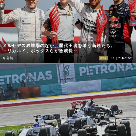
メルセデス独壇場のなか、歴代王者を喰う新鋭たち。
～リカルド、ボッタスらが急成長～
2014/07/20
今宮純
有料
F1