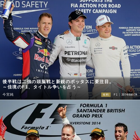
後半戦は二強の頭脳戦と新鋭のボッタスに要注目。
～佳境のF1、タイトル争いを占う～
2014/08/24
今宮純
有料
F1