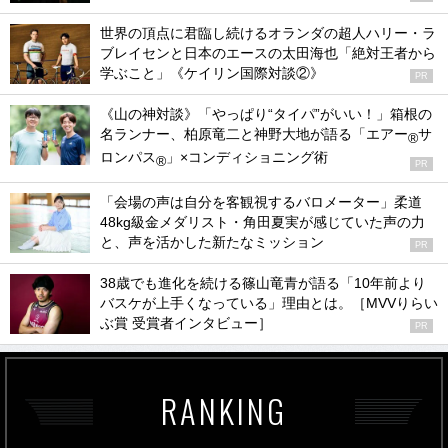
世界の頂点に君臨し続けるオランダの超人ハリー・ラ
ブレイセンと日本のエースの太田海也「絶対王者から
学ぶこと」《ケイリン国際対談②》
PR
《山の神対談》「やっぱり“タイパ”がいい！」箱根の
名ランナー、柏原竜二と神野大地が語る「エアー
サ
®
ロンパス
」×コンディショニング術
®
PR
「会場の声は自分を客観視するバロメーター」柔道
48kg級金メダリスト・角田夏実が感じていた声の力
と、声を活かした新たなミッション
PR
38歳でも進化を続ける篠山竜青が語る「10年前より
バスケが上手くなっている」理由とは。［MVVりらい
ぶ賞 受賞者インタビュー］
PR
RANKING