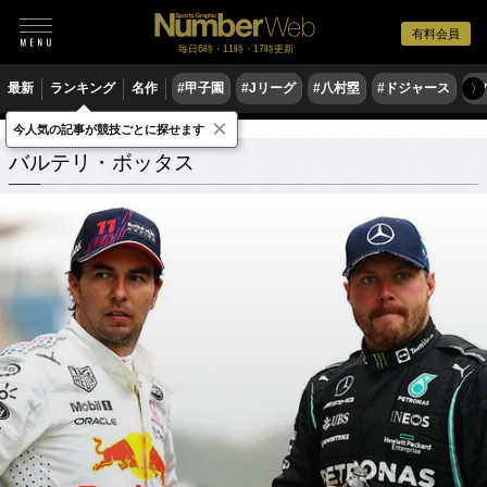
有料会員
毎日6時・11時・17時更新
最新
ランキング
名作
#甲子園
#Jリーグ
#八村塁
#ドジャース
#
〉
×
今人気の記事が競技ごとに探せます
バルテリ・ボッタス
関連記事
バルテリ・ボッタス