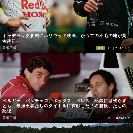
キャデラック参戦にハリウッド映画。かつての不毛の地が黄
金郷に。
2025/09/21
尾張正博
有料
F1
ベルガー、バリチェロ、ボッタス、ペレス…記録には残らず
とも、最強王者たちのタイトルに貢献した「名脇役」たちの
記憶
尾張正博
2025/02/07
F1