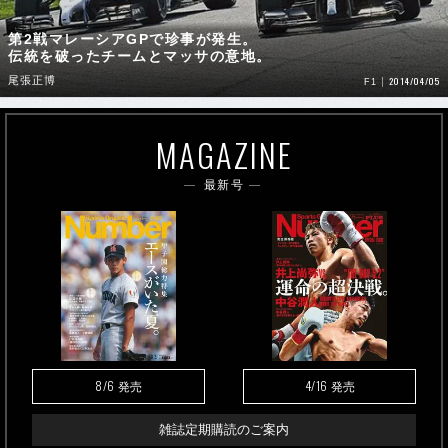
第2戦マレーシアGPで珍事が発生。
伝統を破ったチームとマッサの意地。
尾張正博
2014/04/05
F1
MAGAZINE
最新号
8/6
4/16
発売
発売
雑誌定期購読のご案内