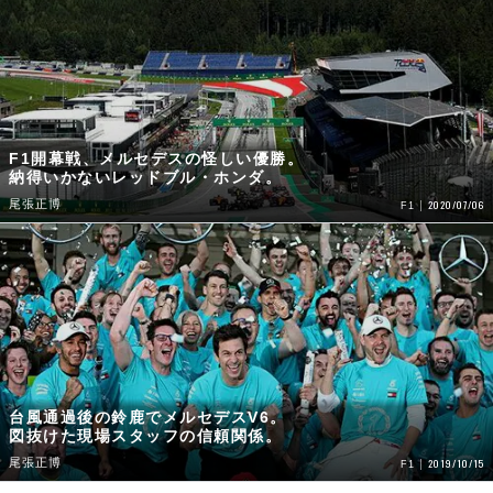
F1開幕戦、メルセデスの怪しい優勝。
納得いかないレッドブル・ホンダ。
尾張正博
2020/07/06
F1
台風通過後の鈴鹿でメルセデスV6。
図抜けた現場スタッフの信頼関係。
尾張正博
2019/10/15
F1