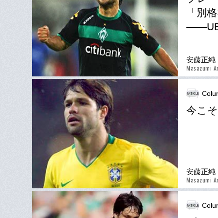
「別格
――U
安藤正純
Masazumi A
Colu
今こそ
安藤正純
Masazumi A
Colu