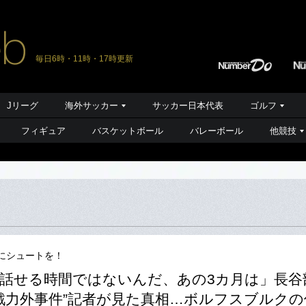
毎日6時・11時・17時更新
Jリーグ
海外サッカー
サッカー日本代表
ゴルフ
フィギュア
バスケットボール
バレーボール
他競技
にシュートを！
話せる時間ではないんだ、あの3カ月は」長谷
“戦力外事件”記者が見た真相…ボルフスブルクの