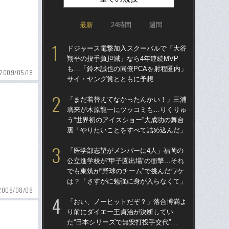
最新
24時間
週間
ドジャース電撃加入スクーバルで「大谷
「
翔平の投手負担減」なら4年連続MVP
り
も…「鈴木誠也の同僚PCAを射程圏内」
た“
2009/05/18
サイ・ヤング賞とともに予想
「
「まだ着替えてなかったんかい！」三浦
「
璃来が木原龍一にツッコミも…りくりゅ
終わ
う“世界初のアイスショー”大成功の舞台
つか
裏「やりたいことをすべて詰め込んだ」
リ
「医学部志望がメンバーに4人」福岡の
「ア
公立進学校が“甲子園出場”の衝撃…それ
球
でも東筑が“野球のチーム”で挑んだワケ
す“
は？「さすがに勉強に身が入らなくて」
た…
2008/08/08
らD
「おい、ノーヒットだぞ？」落合博満よ
り前にダイエー王貞治が決断してい
「
た“日本シリーズで無安打投手交代”…
っ