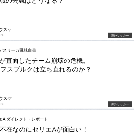
誠の去就はどうなる？
ウスケ
ura
海外サッカー
デスリーガ蹴球白書
が直面したチーム崩壊の危機。
ルフスブルクは立ち直れるのか？
ウスケ
ura
海外サッカー
エA ダイレクト・レポート
不在なのにセリエAが面白い！