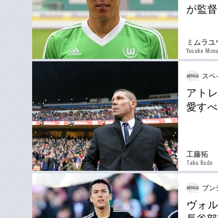
が監督
ミムラユ
Yusuke Mim
スペ
アトレ
愛すべ
工藤拓
Taku Kudo
ブン
ヴォル