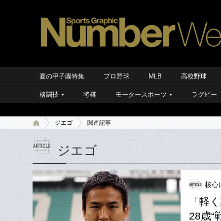
夏の甲子園特集
プロ野球
MLB
高校野球
格闘技
将棋
モータースポーツ
ラグビー
ジエゴ
関連記事
ジエゴ
核心
「軽く
28歳