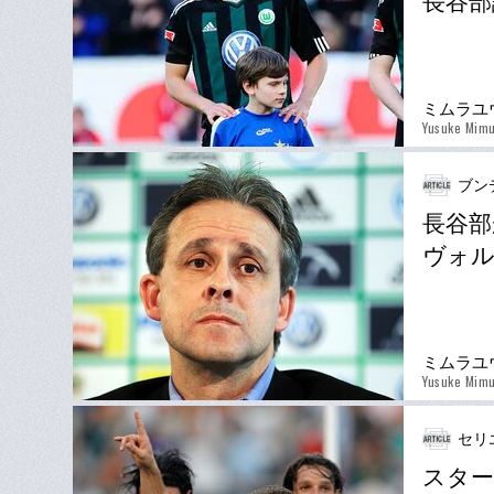
長谷部
ミムラユ
Yusuke Mim
ブン
長谷部
ヴォ
ミムラユ
Yusuke Mim
セリ
スター