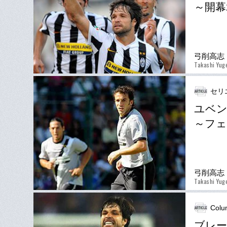
～開幕
弓削高志
Takashi Yug
セリ
ユベ
～フェ
弓削高志
Takashi Yug
Colu
ブレー