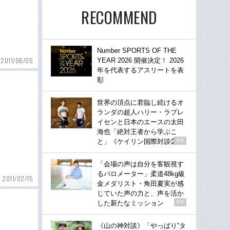
RECOMMEND
Number SPORTS OF THE
2011/06/05
YEAR 2026 開催決定！ 2026
年を代表するアスリートを表
彰
世界の頂点に君臨し続けるオ
ランダの超人ハリー・ラブレ
イセンと日本のエースの太田
海也「絶対王者から学ぶこ
と」《ケイリン国際対談②》
PR
「会場の声は自分を客観視す
るバロメーター」柔道48kg級
2011/02/15
金メダリスト・角田夏実が感
じていた声の力と、声を活か
した新たなミッション
PR
《山の神対談》「やっぱり“タ