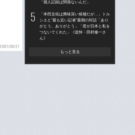
「個人記録は関係ないんだ」
王貞
当
「本田圭佑は興味深い候補だが…」トル
シエと“最も近い記者”最期の対話「あり
「
がとう、ありがとう」「君が日本と私を
で
つないでくれた」《追悼・田村修一さ
を
ん》
は
2007/08/27
もっと見る