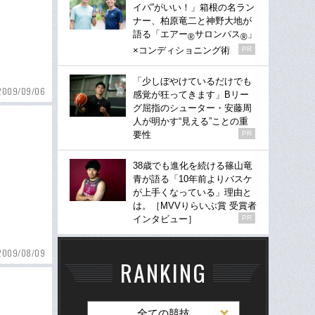
イパ”がいい！」箱根の名ラン
ナー、柏原竜二と神野大地が
語る「エアー
サロンパス
」
®
®
×コンディショニング術
PR
「少しぼやけているだけでも
2009/09/06
感覚が狂ってきます」Bリー
グ屈指のシューター・安藤周
人が明かす“見える”ことの重
要性
PR
38歳でも進化を続ける篠山竜
青が語る「10年前よりバスケ
が上手くなっている」理由と
は。［MVVりらいぶ賞 受賞者
インタビュー］
PR
2009/08/09
RANKING
全ての競技