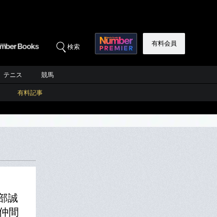
有料会員
検索
テニス
競馬
有料記事
部誠
仲間