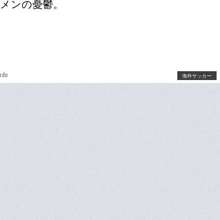
メンの憂鬱。
ndo
海外サッカー