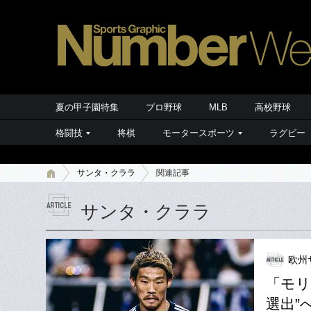
夏の甲子園特集
プロ野球
MLB
高校野球
格闘技
将棋
モータースポーツ
ラグビー
サンタ・クララ
関連記事
サンタ・クララ
欧州
「モリ
選出”