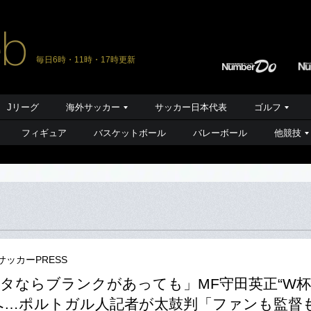
毎日6時・11時・17時更新
Jリーグ
海外サッカー
サッカー日本代表
ゴルフ
フィギュア
バスケットボール
バレーボール
他競技
サッカーPRESS
タならブランクがあっても」MF守田英正“W
へ…ポルトガル人記者が太鼓判「ファンも監督