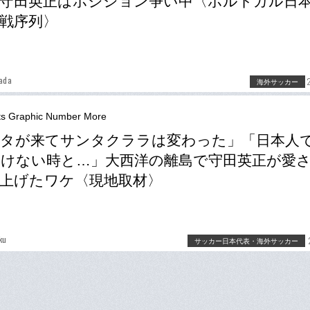
守田英正はポジション争い中〈ポルトガル日
戦序列〉
ada
海外サッカー
ts Graphic Number More
リタが来てサンタクララは変わった」「日本人
けない時と…」大西洋の離島で守田英正が愛
上げたワケ〈現地取材〉
ku
サッカー日本代表・海外サッカー