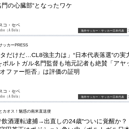
名門の心臓部”となったワケ
スコ・セベ
Sebe（A Bola）
海外サッカー・サッカー日本代表
サッカーPRESS
タだけだ…CL8強主力は」“日本代表落選”の実力
をポルトガル名門監督も地元記者も絶賛「アヤ
オファー拒否」は評価の証明
スコ・セベ
Sebe（A Bola）
海外サッカー・サッカー日本代表
とカオス！魅惑の南米直送便
で飲酒運転逮捕→出直しの24歳”ついに覚醒か？