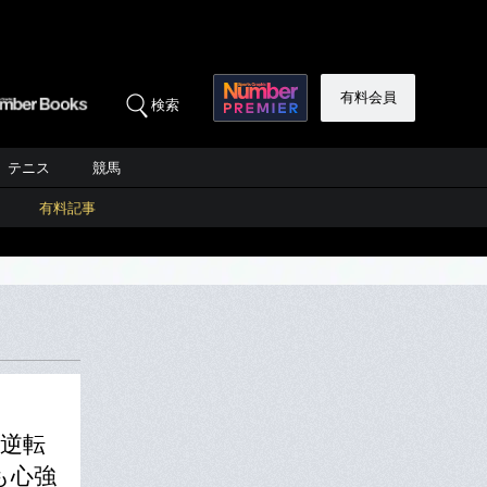
有料会員
検索
テニス
競馬
有料記事
杯逆転
も心強