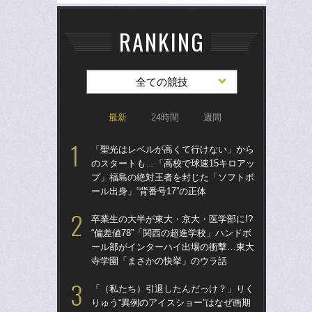
RANKING
全ての競技
最新
24時間
週間
「聖光はレベルが高くて行けない」から
「
のスタートも…「高校で球速15キロアッ
のス
プ」福島の絶対王者を封じた「ソフトボ
プ
ール出身」“背番号17”の正体
ール
卒業生の大半が東大・京大・医学部に!?
卒業
“偏差値78”「関西の超進学校」ハンドボ
“偏
ール部がインターハイ出場の衝撃…東大
ー
寺学園「まさかの快挙」のウラ話
寺
「（私たち）引退したんだっけ？」りく
仙
りゅう“異例のアイスショー”はなぜ画期
河