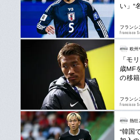
い」“
フランシ
Francisco 
欧州
「モリ
歳MF
の移籍
フランシ
Francisco 
熱狂
“韓国