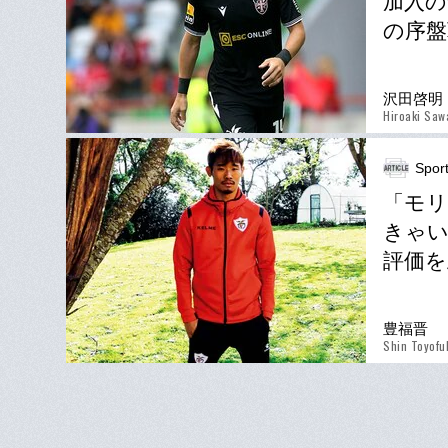
加入の
の序盤
沢田啓明
Hiroaki Saw
Spor
「モ
きゃい
評価を
豊福晋
Shin Toyofu