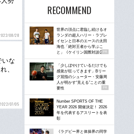
本人勢
RECOMMEND
世界の頂点に君臨し続けるオ
2022/08/28
ランダの超人ハリー・ラブレ
イセンと日本のエースの太田
海也「絶対王者から学ぶこ
と」《ケイリン国際対談②》
PR
でいな
「少しぼやけているだけでも
され、
感覚が狂ってきます」Bリー
グ屈指のシューター・安藤周
人が明かす“見える”ことの重
要性
PR
Number SPORTS OF THE
2022/07/05
YEAR 2026 開催決定！ 2026
年を代表するアスリートを表
彰
《ラグビー界と体操界の同学