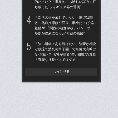
的だった？「世界的にも珍しい試み」打
り
ち破った“フィギュア界の通例”
た
「部活の体を成していない」練習は閑
「
散、熱血指導は空回り…弱小だった“偏
りゅ
差値78”「関西の超進学校」ハンドボー
的
ル部が強豪になった“奇跡の軌跡”
ち破
「強い組織であり続けたい」強豪が相次
ド
ぐ敗退で波乱の甲子園…でも健大高崎は
翔平
なぜ強い？ 名将が語る“強い組織”の真意
も…
「有能な社長だけではダメ」
サ
もっと見る