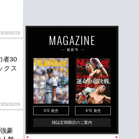
2026/03/29
MAGAZINE
最新号
者30
ックス
2026/03/29
8/6
4/16
発売
発売
雑誌定期購読のご案内
 強豪