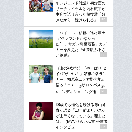
年レジェンド対談》初対面の
リーチマイケルと内村航平が
本音で語り合った競技愛「好
きだから、続けられる」
PR
「バイエルン移籍の逸材輩出
も“グラウンドがなかっ
た”…」サガン鳥栖最強アカデ
ミーを変えた『企業版ふるさ
と納税』
PR
《山の神対談》「やっぱり“タ
イパ”がいい！」箱根の名ラン
ナー、柏原竜二と神野大地が
語る「エアー
サロンパス
」
®
®
×コンディショニング術
PR
38歳でも進化を続ける篠山竜
青が語る「10年前よりバスケ
が上手くなっている」理由と
は。［MVVりらいぶ賞 受賞者
インタビュー］
PR