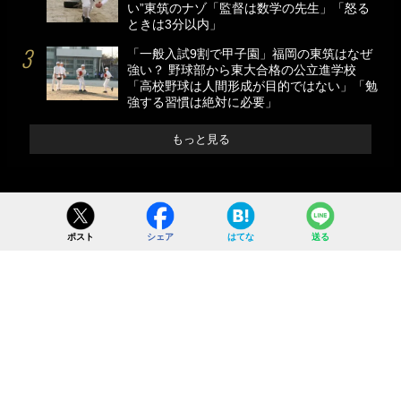
い”東筑のナゾ「監督は数学の先生」「怒る
ときは3分以内」
「一般入試9割で甲子園」福岡の東筑はなぜ
強い？ 野球部から東大合格の公立進学校
「高校野球は人間形成が目的ではない」「勉
強する習慣は絶対に必要」
もっと見る
ポスト
シェア
はてな
送る