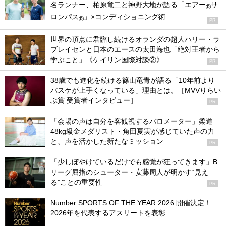
名ランナー、柏原竜二と神野大地が語る「エアー
サ
®
ロンパス
」×コンディショニング術
®
PR
世界の頂点に君臨し続けるオランダの超人ハリー・ラ
ブレイセンと日本のエースの太田海也「絶対王者から
学ぶこと」《ケイリン国際対談②》
PR
38歳でも進化を続ける篠山竜青が語る「10年前より
バスケが上手くなっている」理由とは。［MVVりらい
ぶ賞 受賞者インタビュー］
PR
「会場の声は自分を客観視するバロメーター」柔道
48kg級金メダリスト・角田夏実が感じていた声の力
と、声を活かした新たなミッション
PR
「少しぼやけているだけでも感覚が狂ってきます」B
リーグ屈指のシューター・安藤周人が明かす“見え
る”ことの重要性
PR
Number SPORTS OF THE YEAR 2026 開催決定！
2026年を代表するアスリートを表彰