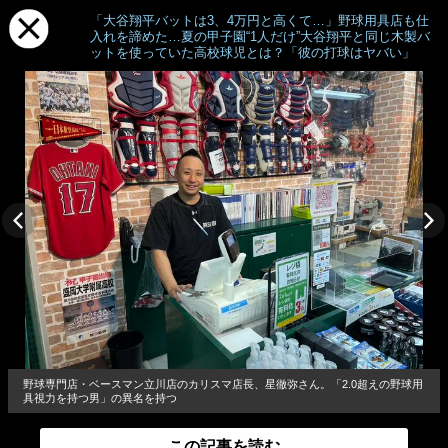
「大谷翔平バットは3、4万円と高くて…」野球用具店も仕
入れを諦めた…夏の甲子園“1人だけ”大谷翔平と同じ木製バ
ットを使っていた高校球児とは？「彼の打球はヤバい」
野球専門店・ベースマン立川店のカリスマ店長、星徹弥さん。「2.0超えの野球用
具視力を持つ男」の異名を持つ
この記事を読む