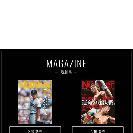
MAGAZINE
最新号
8/6
4/16
発売
発売