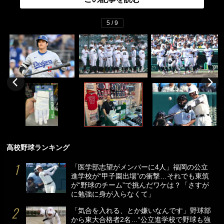
5 / 9
高校野球ランキング
「医学部志望がメンバーに4人」福岡の公立
進学校が“甲子園出場”の衝撃…それでも東筑
が“野球のチーム”で挑んだワケは？「さすが
に勉強に身が入らなくて」
「気合を入れる、とか嫌いなんです」野球部
から東大合格者2名…“公立進学校で野球も強